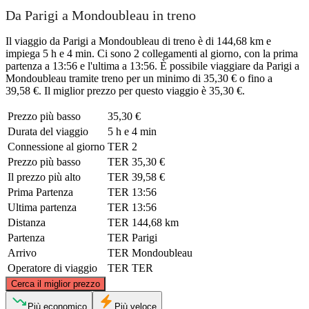
Da Parigi a Mondoubleau in treno
Il viaggio da Parigi a Mondoubleau di treno è di 144,68 km e
impiega 5 h e 4 min. Ci sono 2 collegamenti al giorno, con la prima
partenza a 13:56 e l'ultima a 13:56. È possibile viaggiare da Parigi a
Mondoubleau tramite treno per un minimo di 35,30 € o fino a
39,58 €. Il miglior prezzo per questo viaggio è 35,30 €.
Prezzo più basso
35,30 €
Durata del viaggio
5 h e 4 min
Connessione al giorno
TER
2
Prezzo più basso
TER
35,30 €
Il prezzo più alto
TER
39,58 €
Prima Partenza
TER
13:56
Ultima partenza
TER
13:56
Distanza
TER
144,68 km
Partenza
TER
Parigi
Arrivo
TER
Mondoubleau
Operatore di viaggio
TER
TER
©
CARTO
, ©
OpenStreetMap
contributors
Cerca il miglior prezzo
Paris
Più economico
Più veloce