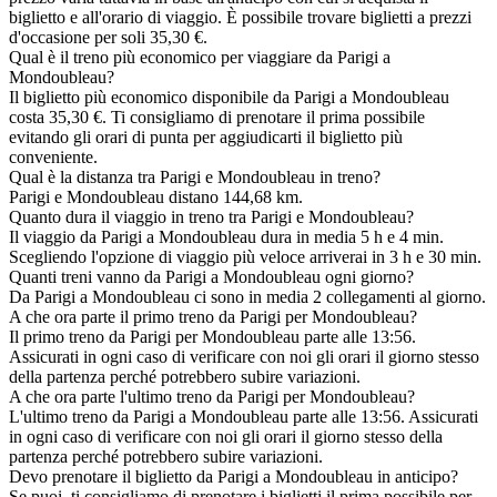
biglietto e all'orario di viaggio. È possibile trovare biglietti a prezzi
d'occasione per soli 35,30 €.
Qual è il treno più economico per viaggiare da Parigi a
Mondoubleau?
Il biglietto più economico disponibile da Parigi a Mondoubleau
costa 35,30 €. Ti consigliamo di prenotare il prima possibile
evitando gli orari di punta per aggiudicarti il biglietto più
conveniente.
Qual è la distanza tra Parigi e Mondoubleau in treno?
Parigi e Mondoubleau distano 144,68 km.
Quanto dura il viaggio in treno tra Parigi e Mondoubleau?
Il viaggio da Parigi a Mondoubleau dura in media 5 h e 4 min.
Scegliendo l'opzione di viaggio più veloce arriverai in 3 h e 30 min.
Quanti treni vanno da Parigi a Mondoubleau ogni giorno?
Da Parigi a Mondoubleau ci sono in media 2 collegamenti al giorno.
A che ora parte il primo treno da Parigi per Mondoubleau?
Il primo treno da Parigi per Mondoubleau parte alle 13:56.
Assicurati in ogni caso di verificare con noi gli orari il giorno stesso
della partenza perché potrebbero subire variazioni.
A che ora parte l'ultimo treno da Parigi per Mondoubleau?
L'ultimo treno da Parigi a Mondoubleau parte alle 13:56. Assicurati
in ogni caso di verificare con noi gli orari il giorno stesso della
partenza perché potrebbero subire variazioni.
Devo prenotare il biglietto da Parigi a Mondoubleau in anticipo?
Se puoi, ti consigliamo di prenotare i biglietti il prima possibile per