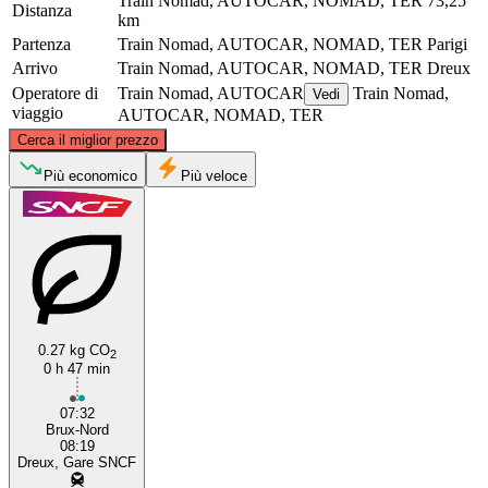
Train Nomad, AUTOCAR, NOMAD, TER
73,25
Distanza
km
Partenza
Train Nomad, AUTOCAR, NOMAD, TER
Parigi
Arrivo
Train Nomad, AUTOCAR, NOMAD, TER
Dreux
Operatore di
Train Nomad, AUTOCAR
Train Nomad,
Vedi
viaggio
AUTOCAR, NOMAD, TER
©
CARTO
, ©
OpenStreetMap
contributors
Cerca il miglior prezzo
Più economico
Più veloce
Paris
Dreux
0.27 kg CO
2
0 h 47 min
07:32
Brux-Nord
08:19
Dreux, Gare SNCF