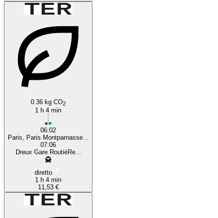
0.36 kg CO
2
1 h 4 min
06:02
Paris, Paris Montparnasse...
07:06
Dreux Gare RoutièRe...
diretto
1 h 4 min
11,53 €