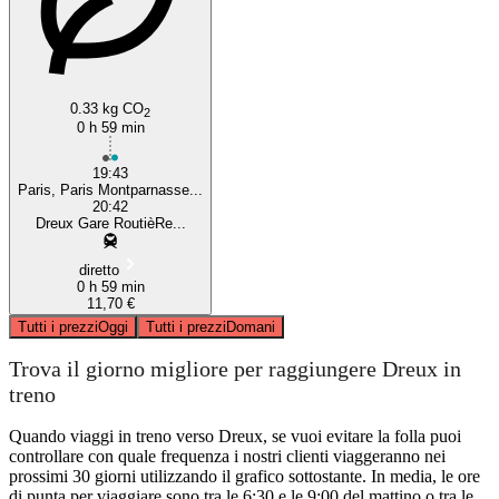
0.33 kg CO
2
0 h 59 min
19:43
Paris, Paris Montparnasse...
20:42
Dreux Gare RoutièRe...
diretto
0 h 59 min
11,70 €
Tutti i prezzi
Oggi
Tutti i prezzi
Domani
Trova il giorno migliore per raggiungere Dreux in
treno
Quando viaggi in treno verso Dreux, se vuoi evitare la folla puoi
controllare con quale frequenza i nostri clienti viaggeranno nei
prossimi 30 giorni utilizzando il grafico sottostante. In media, le ore
di punta per viaggiare sono tra le 6:30 e le 9:00 del mattino o tra le