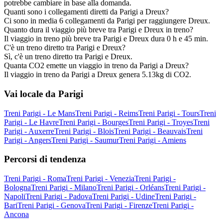
potrebbe cambiare in base alla domanda.
Quanti sono i collegamenti diretti da Parigi a Dreux?
Ci sono in media 6 collegamenti da Parigi per raggiungere Dreux.
Quanto dura il viaggio più breve tra Parigi e Dreux in treno?
Il viaggio in treno più breve tra Parigi e Dreux dura 0 h e 45 min.
C'è un treno diretto tra Parigi e Dreux?
Sì, c'è un treno diretto tra Parigi e Dreux.
Quanta CO2 emette un viaggio in treno da Parigi a Dreux?
Il viaggio in treno da Parigi a Dreux genera 5.13kg di CO2.
Vai locale da Parigi
Treni Parigi - Le Mans
Treni Parigi - Reims
Treni Parigi - Tours
Treni
Parigi - Le Havre
Treni Parigi - Bourges
Treni Parigi - Troyes
Treni
Parigi - Auxerre
Treni Parigi - Blois
Treni Parigi - Beauvais
Treni
Parigi - Angers
Treni Parigi - Saumur
Treni Parigi - Amiens
Percorsi di tendenza
Treni Parigi - Roma
Treni Parigi - Venezia
Treni Parigi -
Bologna
Treni Parigi - Milano
Treni Parigi - Orléans
Treni Parigi -
Napoli
Treni Parigi - Padova
Treni Parigi - Udine
Treni Parigi -
Bari
Treni Parigi - Genova
Treni Parigi - Firenze
Treni Parigi -
Ancona