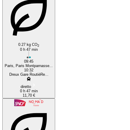
0.27 kg CO
2
0 h 47 min
09:45
Paris, Paris Montparnasse...
10:32
Dreux Gare RoutièRe...
diretto
0 h 47 min
11,70 €