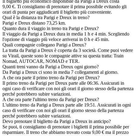
Il biglietto più economico disponibile da Parigi a Dreux costa
9,00 €. Ti consigliamo di prenotare il prima possibile evitando gli
orari di punta per aggiudicarti il biglietto più conveniente.
Qual è la distanza tra Parigi e Dreux in treno?
Parigi e Dreux distano 73,25 km.
Quanto dura il viaggio in treno tra Parigi e Dreux?
Il viaggio da Parigi a Dreux dura in media 1 h e 4 min. Scegliendo
l'opzione di viaggio più veloce arriverai in 0 h e 45 min.
Quali compagnie collegano Parigi a Dreux?
La tratta da Parigi a Dreux è coperta da 3 società. Come puoi vedere
su Virail, queste sono le compagnie attive su questa tratta: Train
Nomad, AUTOCAR, NOMAD e TER.
Quanti treni vanno da Parigi a Dreux ogni giorno?
Da Parigi a Dreux ci sono in media 7 collegamenti al giorno.
A che ora parte il primo treno da Parigi per Dreux?
Il primo treno da Parigi per Dreux parte alle 06:36. Assicurati in
ogni caso di verificare con noi gli orari il giorno stesso della partenza
perché potrebbero subire variazioni.
A che ora parte l'ultimo treno da Parigi per Dreux?
L'ultimo treno da Parigi a Dreux parte alle 19:51. Assicurati in ogni
caso di verificare con noi gli orari il giorno stesso della partenza
perché potrebbero subire variazioni.
Devo prenotare il biglietto da Parigi a Dreux in anticipo?
Se puoi, ti consigliamo di prenotare i biglietti il prima possibile per
risparmiare. Il treno che abbiamo trovato costa 9,00 € ma il prezzo