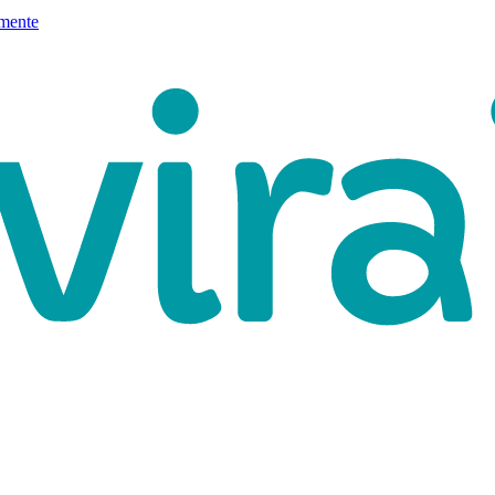
mente