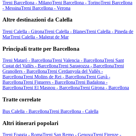
Treni Barcellona - Milano
Treni Barcellona - Torino
Treni Barcellona
- Messina
Treni Barcellona - Verona
Altre destinazioni da Calella
Treni Calella - Girona
Treni Calella - Blanes
Treni Calella - Pineda de
Mar
Treni Calella - Malgrat de Mar
Principali tratte per Barcellona
Treni Mataró - Barcellona
Treni Valencia - Barcellona
Treni Sant
Cugat del Vallès - Barcellona
Treni Saragozza - Barcellona
Treni
Granollers - Barcellona
Treni Cerdanyola del Vallès -
Barcellona
Treni Molins de Rei - Barcellona
Treni Gavà -
Barcellona
Treni Figueres - Barcellona
Treni Badalona -
Barcellona
Treni El Masnou - Barcellona
Treni Girona - Barcellona
Tratte correlate
Bus Calella - Barcellona
Treni Barcellona - Calella
Altri itinerari popolari
Treni Foggia - Roma
Treni San Remo - Genova
Treni Firenze -