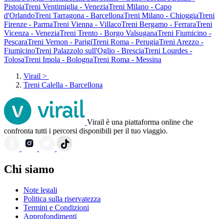
Pistoia
Treni Ventimiglia - Venezia
Treni Milano - Capo
d'Orlando
Treni Tarragona - Barcellona
Treni Milano - Chioggia
Treni
Firenze - Parma
Treni Vienna - Villaco
Treni Bergamo - Ferrara
Treni
Vicenza - Venezia
Treni Trento - Borgo Valsugana
Treni Fiumicino -
Pescara
Treni Vernon - Parigi
Treni Roma - Perugia
Treni Arezzo -
Fiumicino
Treni Palazzolo sull'Oglio - Brescia
Treni Lourdes -
Tolosa
Treni Imola - Bologna
Treni Roma - Messina
Virail
>
Treni Calella - Barcellona
Virail è una piattaforma online che
confronta tutti i percorsi disponibili per il tuo viaggio.
Chi siamo
Note legali
Politica sulla riservatezza
Termini e Condizioni
Approfondimenti