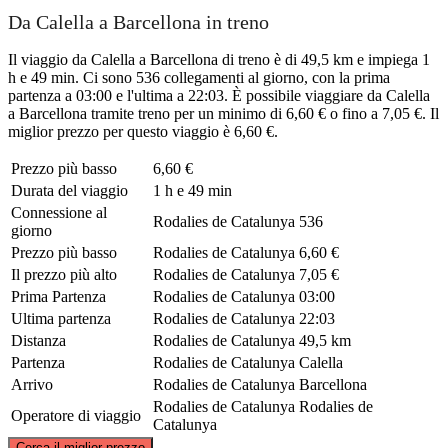
Da Calella a Barcellona in treno
Il viaggio da Calella a Barcellona di treno è di 49,5 km e impiega 1
h e 49 min. Ci sono 536 collegamenti al giorno, con la prima
partenza a 03:00 e l'ultima a 22:03. È possibile viaggiare da Calella
a Barcellona tramite treno per un minimo di 6,60 € o fino a 7,05 €. Il
miglior prezzo per questo viaggio è 6,60 €.
Prezzo più basso
6,60 €
Durata del viaggio
1 h e 49 min
Connessione al
Rodalies de Catalunya
536
giorno
Prezzo più basso
Rodalies de Catalunya
6,60 €
Il prezzo più alto
Rodalies de Catalunya
7,05 €
Prima Partenza
Rodalies de Catalunya
03:00
Ultima partenza
Rodalies de Catalunya
22:03
Distanza
Rodalies de Catalunya
49,5 km
Partenza
Rodalies de Catalunya
Calella
Arrivo
Rodalies de Catalunya
Barcellona
Rodalies de Catalunya
Rodalies de
Operatore di viaggio
Catalunya
©
CARTO
, ©
OpenStreetMap
contributors
Cerca il miglior prezzo