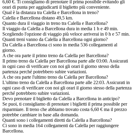
6,60 €. Ti consigliamo di prenotare il prima possibile evitando gli
orari di punta per aggiudicarti il biglietto più conveniente.
Qual è la distanza tra Calella e Barcellona in treno?
Calella e Barcellona distano 49,5 km.
Quanto dura il viaggio in treno tra Calella e Barcellona?
Il viaggio da Calella a Barcellona dura in media 1 h e 49 min.
Scegliendo l'opzione di viaggio più veloce arriverai in 0 h e 57 min.
Quanti treni vanno da Calella a Barcellona ogni giorno?
Da Calella a Barcellona ci sono in media 536 collegamenti al
giorno.
A che ora parte il primo treno da Calella per Barcellona?
Il primo treno da Calella per Barcellona parte alle 03:00. Assicurati
in ogni caso di verificare con noi gli orari il giorno stesso della
partenza perché potrebbero subire variazioni.
A che ora parte l'ultimo treno da Calella per Barcellona?
L'ultimo treno da Calella a Barcellona parte alle 22:03. Assicurati in
ogni caso di verificare con noi gli orari il giorno stesso della partenza
perché potrebbero subire variazioni.
Devo prenotare il biglietto da Calella a Barcellona in anticipo?
Se puoi, ti consigliamo di prenotare i biglietti il prima possibile per
risparmiare. Il treno che abbiamo trovato costa 6,60 € ma il prezzo
potrebbe cambiare in base alla domanda.
Quanti sono i collegamenti diretti da Calella a Barcellona?
Ci sono in media 164 collegamenti da Calella per raggiungere
Barcellona.