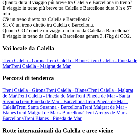
Quanto dura il viaggio più breve tra Calella e Barcellona in treno?
Il viaggio in treno più breve tra Calella e Barcellona dura 0 h e 57
min.
C'è un treno diretto tra Calella e Barcellona?
Sì, c'è un treno diretto tra Calella e Barcellona.
Quanta CO2 emette un viaggio in treno da Calella a Barcellona?
Il viaggio in treno da Calella a Barcellona genera 3.47kg di CO2.
Vai locale da Calella
Treni Calella - Girona
Treni Calella - Blanes
Treni Calella - Pineda de
Mar
Treni Calella - Malgrat de Mar
Percorsi di tendenza
Treni Calella - Girona
Treni Calella - Blanes
Treni Calella - Malgrat
de Mar
Treni Calella - Pineda de Mar
Treni Pineda de Mar - Santa
Susanna
Treni Pineda de Mar - Barcellona
Treni Pineda de Mar -
Calella
Treni Santa Susanna - Barcellona
Treni Malgrat de Mar -
Blanes
Treni Malgrat de Mar - Barcellona
Treni Arenys de Mar -
Barcellona
Treni Blanes - Pineda de Mar
Rotte internazionali da Calella e aree vicine