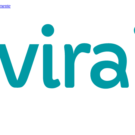
mente