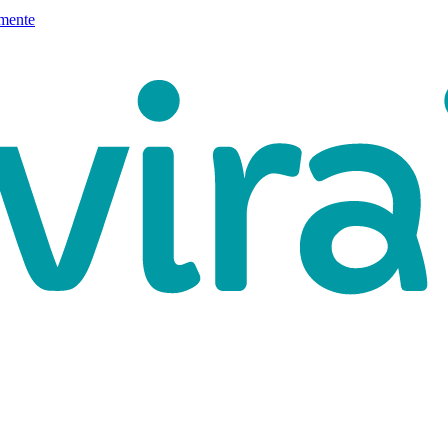
mente