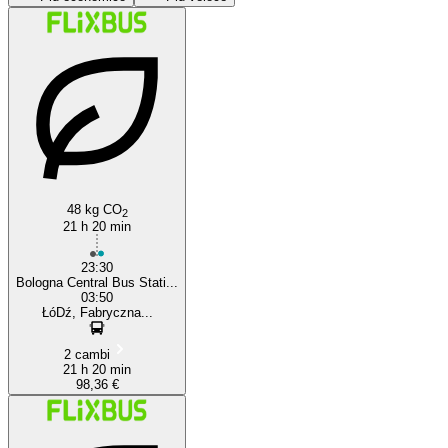
Bologna
48 kg CO
2
21 h 20 min
23:30
Bologna Central Bus Stati...
03:50
ŁóDź, Fabryczna...
2 cambi
21 h 20 min
98,36 €