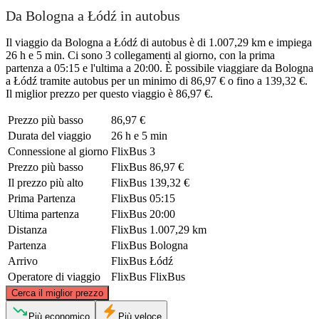
Da Bologna a Łódź in autobus
Il viaggio da Bologna a Łódź di autobus è di 1.007,29 km e impiega
26 h e 5 min. Ci sono 3 collegamenti al giorno, con la prima
partenza a 05:15 e l'ultima a 20:00. È possibile viaggiare da Bologna
a Łódź tramite autobus per un minimo di 86,97 € o fino a 139,32 €.
Il miglior prezzo per questo viaggio è 86,97 €.
Prezzo più basso
86,97 €
Durata del viaggio
26 h e 5 min
Connessione al giorno
FlixBus
3
Prezzo più basso
FlixBus
86,97 €
Il prezzo più alto
FlixBus
139,32 €
Prima Partenza
FlixBus
05:15
Ultima partenza
FlixBus
20:00
Distanza
FlixBus
1.007,29 km
Partenza
FlixBus
Bologna
Arrivo
FlixBus
Łódź
Operatore di viaggio
FlixBus
FlixBus
©
CARTO
, ©
OpenStreetMap
contributors
Cerca il miglior prezzo
Łódź
Più economico
Più veloce