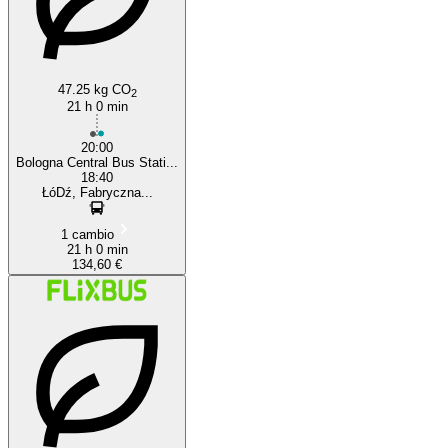
47.25 kg CO
2
21 h 0 min
20:00
Bologna Central Bus Stati...
18:40
ŁóDź, Fabryczna...
1 cambio
21 h 0 min
134,60 €