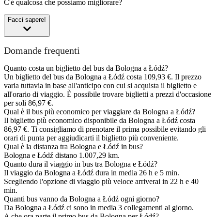
C'è qualcosa che possiamo migliorare?
Facci sapere!
Domande frequenti
Quanto costa un biglietto del bus da Bologna a Łódź?
Un biglietto del bus da Bologna a Łódź costa 109,93 €. Il prezzo
varia tuttavia in base all'anticipo con cui si acquista il biglietto e
all'orario di viaggio. È possibile trovare biglietti a prezzi d'occasione
per soli 86,97 €.
Qual è il bus più economico per viaggiare da Bologna a Łódź?
Il biglietto più economico disponibile da Bologna a Łódź costa
86,97 €. Ti consigliamo di prenotare il prima possibile evitando gli
orari di punta per aggiudicarti il biglietto più conveniente.
Qual è la distanza tra Bologna e Łódź in bus?
Bologna e Łódź distano 1.007,29 km.
Quanto dura il viaggio in bus tra Bologna e Łódź?
Il viaggio da Bologna a Łódź dura in media 26 h e 5 min.
Scegliendo l'opzione di viaggio più veloce arriverai in 22 h e 40
min.
Quanti bus vanno da Bologna a Łódź ogni giorno?
Da Bologna a Łódź ci sono in media 3 collegamenti al giorno.
A che ora parte il primo bus da Bologna per Łódź?