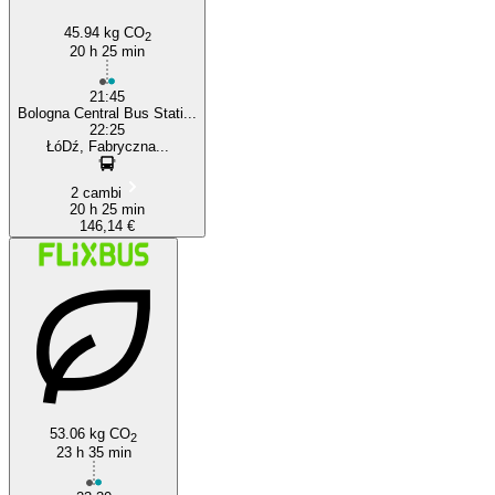
45.94 kg CO
2
20 h 25 min
21:45
Bologna Central Bus Stati...
22:25
ŁóDź, Fabryczna...
2 cambi
20 h 25 min
146,14 €
53.06 kg CO
2
23 h 35 min