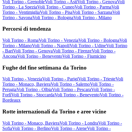
Voli Torino - Grenoble
Voli Torino - Asti
Voli Torino - Genova
Voli
Torino - La Spezia
Voli Torino - Cuneo
Voli Torino - Parma
Voli
Torino - Ventimiglia
Voli Torino - Pisa
Voli Torino - Sarzana
Voli
Torino - Savona
Voli Torino - Bologna
Voli Torino - Milano
Percorsi di tendenza
Voli Torino - Roma
Voli Torino - Venezia
Voli Torino - Bologna
Voli
Torino - Milano
Voli Torino - Napoli
Voli Torino - Udine
Voli Torino
- Bari
Voli Torino - Genova
Voli Torino - Firenze
Voli Torino -
Ancona
Voli Torino - Benevento
Voli Torino - Fiumicino
Fughe del fine settimana da Torino
Voli Torino - Venezia
Voli Torino - Parigi
Voli Torino - Trieste
Voli
Torino - Monaco, Baviera
Voli Torino - Salerno
Voli Torino -
Perugia
Voli Torino - Olbia
Voli Torino - Pescara
Voli Torino -
Forlì
Voli Torino - Stoccarda
Voli Torino - Benevento
Voli Torino -
Bordeaux
Rotte internazionali da Torino e aree vicine
Voli Torino - Monaco, Baviera
Voli Torino - Londra
Voli Torino -
Sofia
Voli Torino - Berlino
Voli Torino - Atene
Voli Torino -