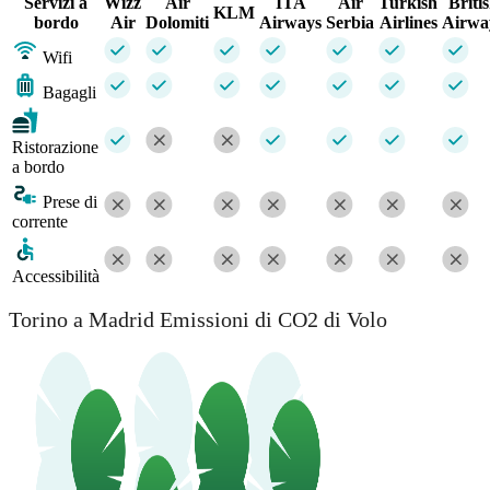
Servizi a
Wizz
Air
ITA
Air
Turkish
Briti
KLM
bordo
Air
Dolomiti
Airways
Serbia
Airlines
Airwa
Wifi
Bagagli
Ristorazione
a bordo
Prese di
corrente
Accessibilità
Torino a Madrid Emissioni di CO2 di Volo