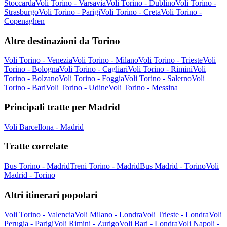
Stoccarda
Voli Torino - Varsavia
Voli Torino - Dublino
Voli Torino -
Strasburgo
Voli Torino - Parigi
Voli Torino - Creta
Voli Torino -
Copenaghen
Altre destinazioni da Torino
Voli Torino - Venezia
Voli Torino - Milano
Voli Torino - Trieste
Voli
Torino - Bologna
Voli Torino - Cagliari
Voli Torino - Rimini
Voli
Torino - Bolzano
Voli Torino - Foggia
Voli Torino - Salerno
Voli
Torino - Bari
Voli Torino - Udine
Voli Torino - Messina
Principali tratte per Madrid
Voli Barcellona - Madrid
Tratte correlate
Bus Torino - Madrid
Treni Torino - Madrid
Bus Madrid - Torino
Voli
Madrid - Torino
Altri itinerari popolari
Voli Torino - Valencia
Voli Milano - Londra
Voli Trieste - Londra
Voli
Perugia - Parigi
Voli Rimini - Zurigo
Voli Bari - Londra
Voli Napoli -