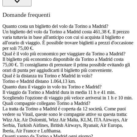
Domande frequenti
Quanto costa un biglietto del volo da Torino a Madrid?
Un biglietto del volo da Torino a Madrid costa 461,38 €. Il prezzo
varia tuttavia in base all'anticipo con cui si acquista il biglietto e
all'orario di viaggio. È possibile trovare biglietti a prezzi d'occasione
per soli 75,00 €.
Qual è il volo più economico per viaggiare da Torino a Madrid?
Il biglietto più economico disponibile da Torino a Madrid costa
75,00 €. Ti consigliamo di prenotare il prima possibile evitando gli
orari di punta per aggiudicarti il biglietto più conveniente.
Qual è la distanza tra Torino e Madrid in volo?
Torino e Madrid distano 1.064,13 km.
Quanto dura il viaggio in volo tra Torino e Madrid?
Il viaggio da Torino a Madrid dura in media 11 h e 41 min.
Scegliendo l'opzione di viaggio più veloce arriverai in 1 h e 10 min.
Quali compagnie collegano Torino a Madrid?
La tratta da Torino a Madrid è coperta da 12 società. Come puoi
vedere su Virail, queste sono le compagnie attive su questa tratta:
Wizz Air, Air Dolomiti, Wizz Air Malta, KLM, ITA Airways, Air
Serbia, Turkish Airlines, British Airways, Ryanair, Air Europa,
Iberia, Air France e Lufthansa.
Quanti vanno da Torino a Madrid ogni giorno?