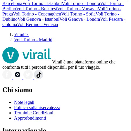
Barcellona
Voli Torino - Istanbul
Voli Torino - Londra
Voli Torino -
Berlino
Voli Torino - Bucarest
Voli Torino - Varsavia
Voli Torino -
Praga
Voli Torino - Copenaghen
Voli Torino - Sofia
Voli Torino -
Dublino
Voli Genova - Istanbul
Voli Genova - Londra
Voli Pescara -
Colonia
Voli Berlino - Venezia
Virail
>
Voli Torino - Madrid
Virail è una piattaforma online che
confronta tutti i percorsi disponibili per il tuo viaggio.
Chi siamo
Note legali
Politica sulla riservatezza
Termini e Condizioni
Approfondimenti
Internazionale