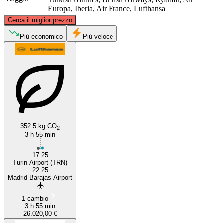
Europa, Iberia, Air France, Lufthansa
©
CARTO
, ©
OpenStreetMap
contributors
Cerca il miglior prezzo
Più economico
Più veloce
Turin
352.5 kg CO
2
Madrid
3 h 55 min
17:25
Turin Airport (TRN)
22:25
Madrid Barajas Airport
1 cambio
3 h 55 min
26.020,00 €