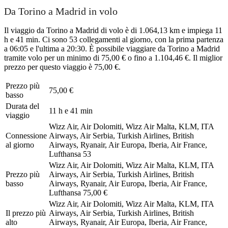
Da Torino a Madrid in volo
Il viaggio da Torino a Madrid di volo è di 1.064,13 km e impiega 11
h e 41 min. Ci sono 53 collegamenti al giorno, con la prima partenza
a 06:05 e l'ultima a 20:30. È possibile viaggiare da Torino a Madrid
tramite volo per un minimo di 75,00 € o fino a 1.104,46 €. Il miglior
prezzo per questo viaggio è 75,00 €.
Prezzo più
75,00 €
basso
Durata del
11 h e 41 min
viaggio
Wizz Air, Air Dolomiti, Wizz Air Malta, KLM, ITA
Connessione
Airways, Air Serbia, Turkish Airlines, British
al giorno
Airways, Ryanair, Air Europa, Iberia, Air France,
Lufthansa
53
Wizz Air, Air Dolomiti, Wizz Air Malta, KLM, ITA
Prezzo più
Airways, Air Serbia, Turkish Airlines, British
basso
Airways, Ryanair, Air Europa, Iberia, Air France,
Lufthansa
75,00 €
Wizz Air, Air Dolomiti, Wizz Air Malta, KLM, ITA
Il prezzo più
Airways, Air Serbia, Turkish Airlines, British
alto
Airways, Ryanair, Air Europa, Iberia, Air France,