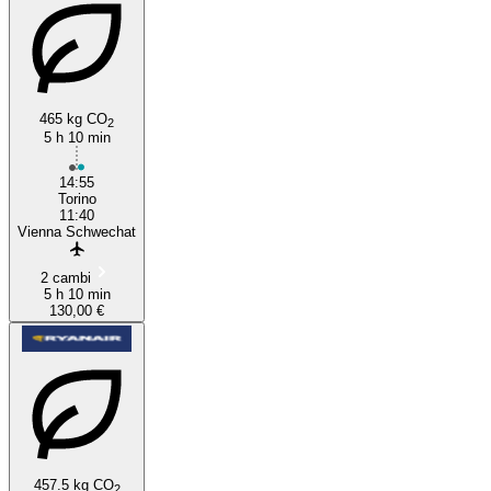
465 kg CO
2
5 h 10 min
Turin
14:55
Torino
11:40
Vienna Schwechat
2 cambi
5 h 10 min
130,00 €
457.5 kg CO
2