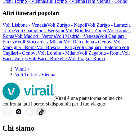
Treni Torino - Vienna
Bus Torino - Vienna
Treni Vienna - Torino
Altri itinerari popolari
Voli Lisbona - Venezia
Voli Zurigo - Napoli
Voli Zurigo - Lamezia
Terme
Voli Ciampino - Bergamo
Voli Brindisi - Zurigo
Voli Lione -
Roma
Voli Madrid - Verona
Voli Madrid - Venezia
Voli Cagliari -
Firenze
Voli Stoccarda - Milano
Voli Barcellona - Genova
Voli
Marsiglia - Roma
Voli Brescia - Parigi
Voli Cagliari - Palermo
Voli
Cagliari - Genova
Voli Londra - Milano
Voli Zagabria - Roma
Voli
Bari - Zurigo
Voli Bari - Bruxelles
Voli Praga - Roma
Virail
>
Voli Torino - Vienna
Virail è una piattaforma online che
confronta tutti i percorsi disponibili per il tuo viaggio.
Chi siamo