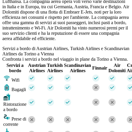
Lufthansa. La compagnia aerea opera voli verso varie destinazioni
in Italia e in Europa, tra cui Germania, Austria, Francia e Belgio. Air
Dolomiti dispone di una flotta di Embraer E-Jets, noti per la loro
efficienza nei consumi e rispetto per l'ambiente. La compagnia aerea
offre una gamma di servizi ai suoi passeggeri, inclusi pasti a bordo,
intrattenimento e Wi-Fi. Air Dolomiti ha vinto numerosi premi per il
suo servizio clienti e ha la reputazione di essere una compagnia
aerea affidabile ed efficiente.
Servizi a bordo di Austrian Airlines, Turkish Airlines e Scandinavian
Airlines da Torino a Vienna
Confronta i servizi a bordo nel viaggio in plane da Torino a Vienna.
Servizi a
Austrian
Turkish
Scandinavian
Air
Cr
Finnair
bordo
Airlines
Airlines
Airlines
Dolomiti
Ai
Wifi
Bagagli
Ristorazione
a bordo
Prese di
corrente