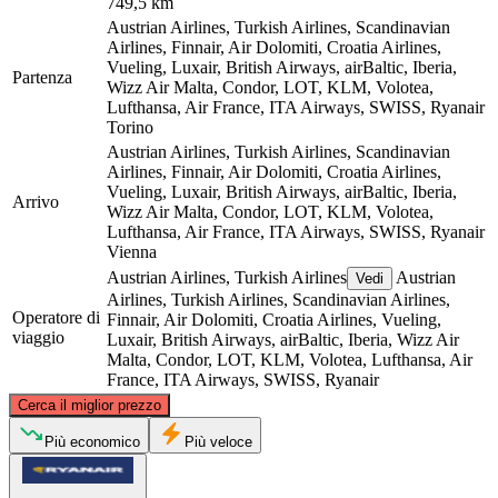
749,5 km
Austrian Airlines, Turkish Airlines, Scandinavian
Airlines, Finnair, Air Dolomiti, Croatia Airlines,
Vueling, Luxair, British Airways, airBaltic, Iberia,
Partenza
Wizz Air Malta, Condor, LOT, KLM, Volotea,
Lufthansa, Air France, ITA Airways, SWISS, Ryanair
Torino
Austrian Airlines, Turkish Airlines, Scandinavian
Airlines, Finnair, Air Dolomiti, Croatia Airlines,
Vueling, Luxair, British Airways, airBaltic, Iberia,
Arrivo
Wizz Air Malta, Condor, LOT, KLM, Volotea,
Lufthansa, Air France, ITA Airways, SWISS, Ryanair
Vienna
Austrian Airlines, Turkish Airlines
Austrian
Vedi
Airlines, Turkish Airlines, Scandinavian Airlines,
Operatore di
Finnair, Air Dolomiti, Croatia Airlines, Vueling,
viaggio
Luxair, British Airways, airBaltic, Iberia, Wizz Air
Malta, Condor, LOT, KLM, Volotea, Lufthansa, Air
France, ITA Airways, SWISS, Ryanair
©
CARTO
, ©
OpenStreetMap
contributors
Cerca il miglior prezzo
Più economico
Più veloce
Vienna