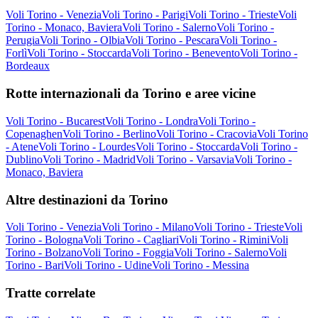
Voli Torino - Venezia
Voli Torino - Parigi
Voli Torino - Trieste
Voli
Torino - Monaco, Baviera
Voli Torino - Salerno
Voli Torino -
Perugia
Voli Torino - Olbia
Voli Torino - Pescara
Voli Torino -
Forlì
Voli Torino - Stoccarda
Voli Torino - Benevento
Voli Torino -
Bordeaux
Rotte internazionali da Torino e aree vicine
Voli Torino - Bucarest
Voli Torino - Londra
Voli Torino -
Copenaghen
Voli Torino - Berlino
Voli Torino - Cracovia
Voli Torino
- Atene
Voli Torino - Lourdes
Voli Torino - Stoccarda
Voli Torino -
Dublino
Voli Torino - Madrid
Voli Torino - Varsavia
Voli Torino -
Monaco, Baviera
Altre destinazioni da Torino
Voli Torino - Venezia
Voli Torino - Milano
Voli Torino - Trieste
Voli
Torino - Bologna
Voli Torino - Cagliari
Voli Torino - Rimini
Voli
Torino - Bolzano
Voli Torino - Foggia
Voli Torino - Salerno
Voli
Torino - Bari
Voli Torino - Udine
Voli Torino - Messina
Tratte correlate