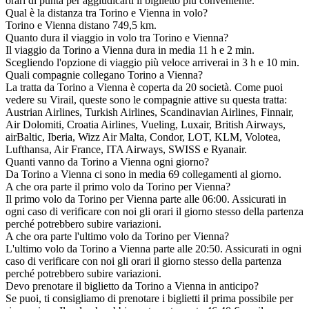
orari di punta per aggiudicarti il biglietto più conveniente.
Qual è la distanza tra Torino e Vienna in volo?
Torino e Vienna distano 749,5 km.
Quanto dura il viaggio in volo tra Torino e Vienna?
Il viaggio da Torino a Vienna dura in media 11 h e 2 min.
Scegliendo l'opzione di viaggio più veloce arriverai in 3 h e 10 min.
Quali compagnie collegano Torino a Vienna?
La tratta da Torino a Vienna è coperta da 20 società. Come puoi
vedere su Virail, queste sono le compagnie attive su questa tratta:
Austrian Airlines, Turkish Airlines, Scandinavian Airlines, Finnair,
Air Dolomiti, Croatia Airlines, Vueling, Luxair, British Airways,
airBaltic, Iberia, Wizz Air Malta, Condor, LOT, KLM, Volotea,
Lufthansa, Air France, ITA Airways, SWISS e Ryanair.
Quanti vanno da Torino a Vienna ogni giorno?
Da Torino a Vienna ci sono in media 69 collegamenti al giorno.
A che ora parte il primo volo da Torino per Vienna?
Il primo volo da Torino per Vienna parte alle 06:00. Assicurati in
ogni caso di verificare con noi gli orari il giorno stesso della partenza
perché potrebbero subire variazioni.
A che ora parte l'ultimo volo da Torino per Vienna?
L'ultimo volo da Torino a Vienna parte alle 20:50. Assicurati in ogni
caso di verificare con noi gli orari il giorno stesso della partenza
perché potrebbero subire variazioni.
Devo prenotare il biglietto da Torino a Vienna in anticipo?
Se puoi, ti consigliamo di prenotare i biglietti il prima possibile per