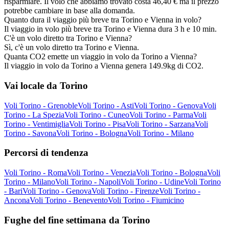
risparmiare. Il volo che abbiamo trovato costa 46,40 € ma il prezzo
potrebbe cambiare in base alla domanda.
Quanto dura il viaggio più breve tra Torino e Vienna in volo?
Il viaggio in volo più breve tra Torino e Vienna dura 3 h e 10 min.
C'è un volo diretto tra Torino e Vienna?
Sì, c'è un volo diretto tra Torino e Vienna.
Quanta CO2 emette un viaggio in volo da Torino a Vienna?
Il viaggio in volo da Torino a Vienna genera 149.9kg di CO2.
Vai locale da Torino
Voli Torino - Grenoble
Voli Torino - Asti
Voli Torino - Genova
Voli
Torino - La Spezia
Voli Torino - Cuneo
Voli Torino - Parma
Voli
Torino - Ventimiglia
Voli Torino - Pisa
Voli Torino - Sarzana
Voli
Torino - Savona
Voli Torino - Bologna
Voli Torino - Milano
Percorsi di tendenza
Voli Torino - Roma
Voli Torino - Venezia
Voli Torino - Bologna
Voli
Torino - Milano
Voli Torino - Napoli
Voli Torino - Udine
Voli Torino
- Bari
Voli Torino - Genova
Voli Torino - Firenze
Voli Torino -
Ancona
Voli Torino - Benevento
Voli Torino - Fiumicino
Fughe del fine settimana da Torino