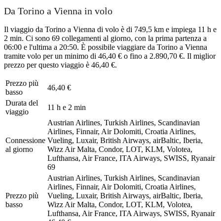
Da Torino a Vienna in volo
Il viaggio da Torino a Vienna di volo è di 749,5 km e impiega 11 h e
2 min. Ci sono 69 collegamenti al giorno, con la prima partenza a
06:00 e l'ultima a 20:50. È possibile viaggiare da Torino a Vienna
tramite volo per un minimo di 46,40 € o fino a 2.890,70 €. Il miglior
prezzo per questo viaggio è 46,40 €.
Prezzo più
46,40 €
basso
Durata del
11 h e 2 min
viaggio
Austrian Airlines, Turkish Airlines, Scandinavian
Airlines, Finnair, Air Dolomiti, Croatia Airlines,
Connessione
Vueling, Luxair, British Airways, airBaltic, Iberia,
al giorno
Wizz Air Malta, Condor, LOT, KLM, Volotea,
Lufthansa, Air France, ITA Airways, SWISS, Ryanair
69
Austrian Airlines, Turkish Airlines, Scandinavian
Airlines, Finnair, Air Dolomiti, Croatia Airlines,
Prezzo più
Vueling, Luxair, British Airways, airBaltic, Iberia,
basso
Wizz Air Malta, Condor, LOT, KLM, Volotea,
Lufthansa, Air France, ITA Airways, SWISS, Ryanair