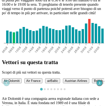
di punta per viaggiare sono tra le 6:30 e le 9:00 del mattino o tra le
16:00 e le 19:00 la sera. Ti preghiamo di tenerlo presente quando
viaggi verso il punto di partenza poiché potresti aver bisogno di un
po' di tempo in più per arrivare, in particolare nelle grandi città!
Vettori su questa tratta
Scopri di più sui vettori su questa tratta.
Air Dolomiti
Air France
airBaltic
Austrian Airlines
British 
Air Dolomiti è una compagnia aerea regionale italiana con sede a
Verona, in Italia. È stata fondata nel 1989 ed è una filiale di