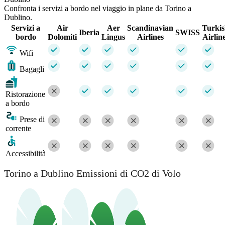
Confronta i servizi a bordo nel viaggio in plane da Torino a
Dublino.
Servizi a
Air
Aer
Scandinavian
Turki
Iberia
SWISS
bordo
Dolomiti
Lingus
Airlines
Airlin
Wifi
Bagagli
Ristorazione
a bordo
Prese di
corrente
Accessibilità
Torino a Dublino Emissioni di CO2 di Volo