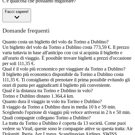
C'è qualcosa che possiamo migliorare?
Facci sapere!
Domande frequenti
Quanto costa un biglietto del volo da Torino a Dublino?
Un biglietto del volo da Torino a Dublino costa 773,59 €. Il prezzo
varia tuttavia in base all'anticipo con cui si acquista il biglietto e
all'orario di viaggio. È possibile trovare biglietti a prezzi d'occasione
per soli 111,35 €.
Qual è il volo più economico per viaggiare da Torino a Dublino?
Il biglietto più economico disponibile da Torino a Dublino costa
111,35 €. Ti consigliamo di prenotare il prima possibile evitando gli
orari di punta per aggiudicarti il biglietto più conveniente.
Qual è la distanza tra Torino e Dublino in volo?
Torino e Dublino distano 1.364,4 km.
Quanto dura il viaggio in volo tra Torino e Dublino?
Il viaggio da Torino a Dublino dura in media 10 h e 59 min.
Scegliendo l'opzione di viaggio più veloce arriverai in 2 h e 50 min.
Quali compagnie collegano Torino a Dublino?
La tratta da Torino a Dublino è coperta da 13 società. Come puoi
vedere su Virail, queste sono le compagnie attive su questa tratta: Air
Dolomiti, Iberia, Aer Lingus, Scandinavian Airlines, SWISS,