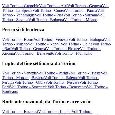
Voli Torino - Grenoble
Voli Torino - Asti
Voli Torino - Genova
Voli
Torino - La Spezia
Voli Torino - Cuneo
Voli Torino - Parma
Voli
Torino - Ventimiglia
Voli Torino - Pisa
Voli Torino - Sarzana
Voli
Torino - Savona
Voli Torino - Bologna
Voli Torino - Milano
Percorsi di tendenza
Voli Torino - Roma
Voli Torino - Venezia
Voli Torino - Bologna
Voli
Torino - Milano
Voli Torino - Napoli
Voli Torino - Udine
Voli Torino
- Bari
Voli Torino - Genova
Voli Torino - Firenze
Voli Torino -
Ancona
Voli Torino - Benevento
Voli Torino - Fiumicino
Fughe del fine settimana da Torino
Voli Torino - Venezia
Voli Torino - Parigi
Voli Torino - Trieste
Voli
Torino - Monaco, Baviera
Voli Torino - Salerno
Voli Torino -
Perugia
Voli Torino - Olbia
Voli Torino - Pescara
Voli Torino -
Forlì
Voli Torino - Stoccarda
Voli Torino - Benevento
Voli Torino -
Bordeaux
Rotte internazionali da Torino e aree vicine
Voli Torino - Bucarest
Voli Torino - Londra
Voli Torino -