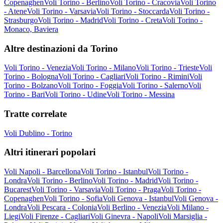
Copenaghen
Voli Torino - Berlino
Voli Torino - Cracovia
Voli Torino
- Atene
Voli Torino - Varsavia
Voli Torino - Stoccarda
Voli Torino -
Strasburgo
Voli Torino - Madrid
Voli Torino - Creta
Voli Torino -
Monaco, Baviera
Altre destinazioni da Torino
Voli Torino - Venezia
Voli Torino - Milano
Voli Torino - Trieste
Voli
Torino - Bologna
Voli Torino - Cagliari
Voli Torino - Rimini
Voli
Torino - Bolzano
Voli Torino - Foggia
Voli Torino - Salerno
Voli
Torino - Bari
Voli Torino - Udine
Voli Torino - Messina
Tratte correlate
Voli Dublino - Torino
Altri itinerari popolari
Voli Napoli - Barcellona
Voli Torino - Istanbul
Voli Torino -
Londra
Voli Torino - Berlino
Voli Torino - Madrid
Voli Torino -
Bucarest
Voli Torino - Varsavia
Voli Torino - Praga
Voli Torino -
Copenaghen
Voli Torino - Sofia
Voli Genova - Istanbul
Voli Genova -
Londra
Voli Pescara - Colonia
Voli Berlino - Venezia
Voli Milano -
Liegi
Voli Firenze - Cagliari
Voli Ginevra - Napoli
Voli Marsiglia -