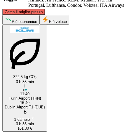
Portugal, Lufthansa, Condor, Volotea, ITA Airways
©
CARTO
, ©
OpenStreetMap
contributors
Cerca il miglior prezzo
Dublin
Più economico
Più veloce
322.5 kg CO
2
Turin
3 h 35 min
11:40
Turin Airport (TRN)
16:40
Dublin Airport T1 (DUB)
1 cambio
3 h 35 min
161,00 €