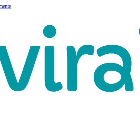
mente