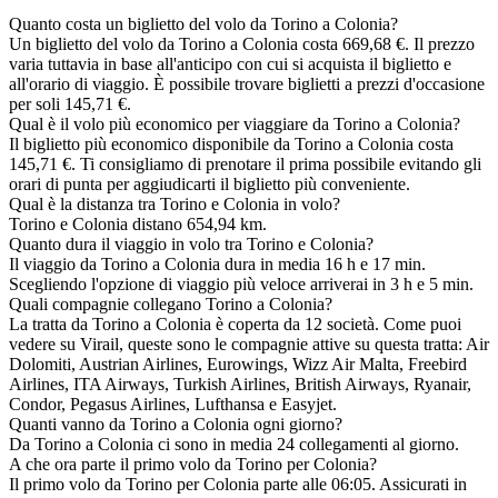
Quanto costa un biglietto del volo da Torino a Colonia?
Un biglietto del volo da Torino a Colonia costa 669,68 €. Il prezzo
varia tuttavia in base all'anticipo con cui si acquista il biglietto e
all'orario di viaggio. È possibile trovare biglietti a prezzi d'occasione
per soli 145,71 €.
Qual è il volo più economico per viaggiare da Torino a Colonia?
Il biglietto più economico disponibile da Torino a Colonia costa
145,71 €. Ti consigliamo di prenotare il prima possibile evitando gli
orari di punta per aggiudicarti il biglietto più conveniente.
Qual è la distanza tra Torino e Colonia in volo?
Torino e Colonia distano 654,94 km.
Quanto dura il viaggio in volo tra Torino e Colonia?
Il viaggio da Torino a Colonia dura in media 16 h e 17 min.
Scegliendo l'opzione di viaggio più veloce arriverai in 3 h e 5 min.
Quali compagnie collegano Torino a Colonia?
La tratta da Torino a Colonia è coperta da 12 società. Come puoi
vedere su Virail, queste sono le compagnie attive su questa tratta: Air
Dolomiti, Austrian Airlines, Eurowings, Wizz Air Malta, Freebird
Airlines, ITA Airways, Turkish Airlines, British Airways, Ryanair,
Condor, Pegasus Airlines, Lufthansa e Easyjet.
Quanti vanno da Torino a Colonia ogni giorno?
Da Torino a Colonia ci sono in media 24 collegamenti al giorno.
A che ora parte il primo volo da Torino per Colonia?
Il primo volo da Torino per Colonia parte alle 06:05. Assicurati in