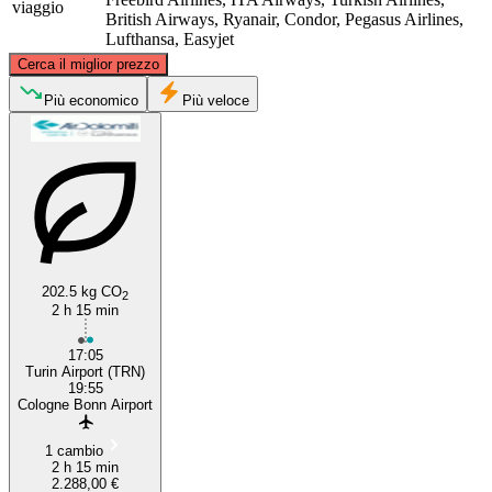
viaggio
British Airways, Ryanair, Condor, Pegasus Airlines,
Lufthansa, Easyjet
©
CARTO
, ©
OpenStreetMap
contributors
Cerca il miglior prezzo
Cologne
Più economico
Più veloce
202.5 kg CO
2
2 h 15 min
Turin
17:05
Turin Airport (TRN)
19:55
Cologne Bonn Airport
1 cambio
2 h 15 min
2.288,00 €