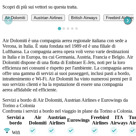
Scopri di più sui vettori su questa tratta.
Air Dolomiti
Austrian Airlines
British Airways
Freebird Airlines
Air Dolomiti è una compagnia aerea regionale italiana con sede a
Verona, in Italia. È stata fondata nel 1989 ed è una filiale di
Lufthansa. La compagnia aerea opera voli verso varie destinazioni
in Italia e in Europa, tra cui Germania, Austria, Francia e Belgio. Air
Dolomiti dispone di una flotta di Embraer E-Jets, noti per la loro
efficienza nei consumi e rispetto per l'ambiente. La compagnia aerea
offre una gamma di servizi ai suoi passeggeri, inclusi pasti a bordo,
intrattenimento e Wi-Fi. Air Dolomiti ha vinto numerosi premi per il
suo servizio clienti e ha la reputazione di essere una compagnia
aerea affidabile ed efficiente.
Servizi a bordo di Air Dolomiti, Austrian Airlines e Eurowings da
Torino a Colonia
Confronta i servizi a bordo nel viaggio in plane da Torino a Colonia.
Servizi a
Air
Austrian
Freebird
ITA
Tur
Eurowings
bordo
Dolomiti
Airlines
Airlines
Airways
Air
Wifi