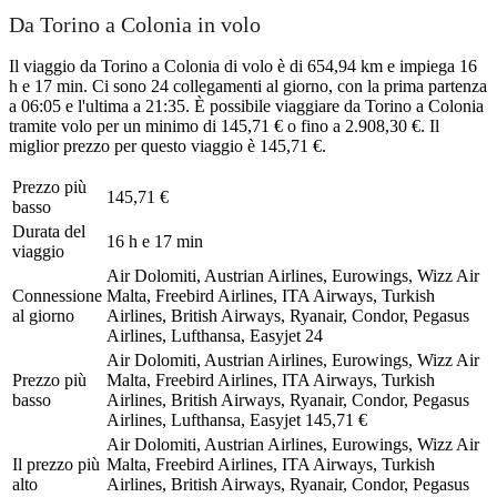
Da Torino a Colonia in volo
Il viaggio da Torino a Colonia di volo è di 654,94 km e impiega 16
h e 17 min. Ci sono 24 collegamenti al giorno, con la prima partenza
a 06:05 e l'ultima a 21:35. È possibile viaggiare da Torino a Colonia
tramite volo per un minimo di 145,71 € o fino a 2.908,30 €. Il
miglior prezzo per questo viaggio è 145,71 €.
Prezzo più
145,71 €
basso
Durata del
16 h e 17 min
viaggio
Air Dolomiti, Austrian Airlines, Eurowings, Wizz Air
Connessione
Malta, Freebird Airlines, ITA Airways, Turkish
al giorno
Airlines, British Airways, Ryanair, Condor, Pegasus
Airlines, Lufthansa, Easyjet
24
Air Dolomiti, Austrian Airlines, Eurowings, Wizz Air
Prezzo più
Malta, Freebird Airlines, ITA Airways, Turkish
basso
Airlines, British Airways, Ryanair, Condor, Pegasus
Airlines, Lufthansa, Easyjet
145,71 €
Air Dolomiti, Austrian Airlines, Eurowings, Wizz Air
Il prezzo più
Malta, Freebird Airlines, ITA Airways, Turkish
alto
Airlines, British Airways, Ryanair, Condor, Pegasus