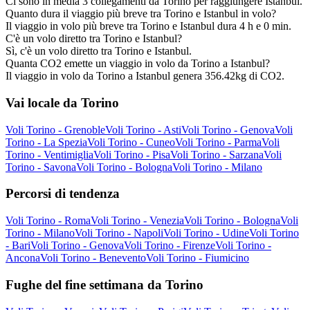
Ci sono in media 3 collegamenti da Torino per raggiungere Istanbul.
Quanto dura il viaggio più breve tra Torino e Istanbul in volo?
Il viaggio in volo più breve tra Torino e Istanbul dura 4 h e 0 min.
C'è un volo diretto tra Torino e Istanbul?
Sì, c'è un volo diretto tra Torino e Istanbul.
Quanta CO2 emette un viaggio in volo da Torino a Istanbul?
Il viaggio in volo da Torino a Istanbul genera 356.42kg di CO2.
Vai locale da Torino
Voli Torino - Grenoble
Voli Torino - Asti
Voli Torino - Genova
Voli
Torino - La Spezia
Voli Torino - Cuneo
Voli Torino - Parma
Voli
Torino - Ventimiglia
Voli Torino - Pisa
Voli Torino - Sarzana
Voli
Torino - Savona
Voli Torino - Bologna
Voli Torino - Milano
Percorsi di tendenza
Voli Torino - Roma
Voli Torino - Venezia
Voli Torino - Bologna
Voli
Torino - Milano
Voli Torino - Napoli
Voli Torino - Udine
Voli Torino
- Bari
Voli Torino - Genova
Voli Torino - Firenze
Voli Torino -
Ancona
Voli Torino - Benevento
Voli Torino - Fiumicino
Fughe del fine settimana da Torino