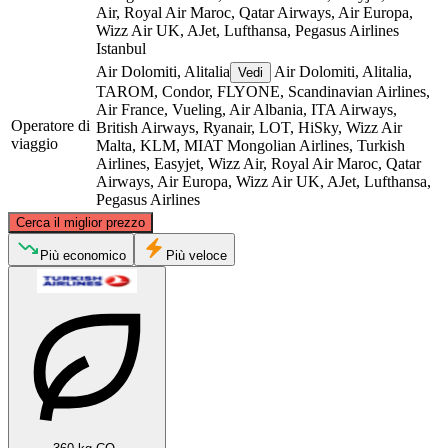
Air, Royal Air Maroc, Qatar Airways, Air Europa,
Wizz Air UK, AJet, Lufthansa, Pegasus Airlines
Istanbul
Air Dolomiti, Alitalia
Air Dolomiti, Alitalia,
Vedi
TAROM, Condor, FLYONE, Scandinavian Airlines,
Air France, Vueling, Air Albania, ITA Airways,
Operatore di
British Airways, Ryanair, LOT, HiSky, Wizz Air
viaggio
Malta, KLM, MIAT Mongolian Airlines, Turkish
Airlines, Easyjet, Wizz Air, Royal Air Maroc, Qatar
Airways, Air Europa, Wizz Air UK, AJet, Lufthansa,
Pegasus Airlines
©
CARTO
, ©
OpenStreetMap
contributors
Cerca il miglior prezzo
Più economico
Più veloce
Turin
Istanbul