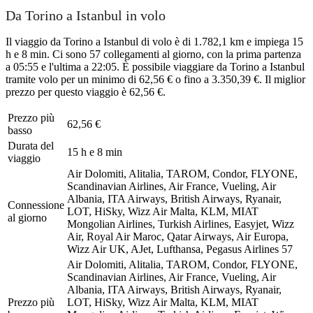
Da Torino a Istanbul in volo
Il viaggio da Torino a Istanbul di volo è di 1.782,1 km e impiega 15
h e 8 min. Ci sono 57 collegamenti al giorno, con la prima partenza
a 05:55 e l'ultima a 22:05. È possibile viaggiare da Torino a Istanbul
tramite volo per un minimo di 62,56 € o fino a 3.350,39 €. Il miglior
prezzo per questo viaggio è 62,56 €.
Prezzo più
62,56 €
basso
Durata del
15 h e 8 min
viaggio
Air Dolomiti, Alitalia, TAROM, Condor, FLYONE,
Scandinavian Airlines, Air France, Vueling, Air
Albania, ITA Airways, British Airways, Ryanair,
Connessione
LOT, HiSky, Wizz Air Malta, KLM, MIAT
al giorno
Mongolian Airlines, Turkish Airlines, Easyjet, Wizz
Air, Royal Air Maroc, Qatar Airways, Air Europa,
Wizz Air UK, AJet, Lufthansa, Pegasus Airlines
57
Air Dolomiti, Alitalia, TAROM, Condor, FLYONE,
Scandinavian Airlines, Air France, Vueling, Air
Albania, ITA Airways, British Airways, Ryanair,
Prezzo più
LOT, HiSky, Wizz Air Malta, KLM, MIAT