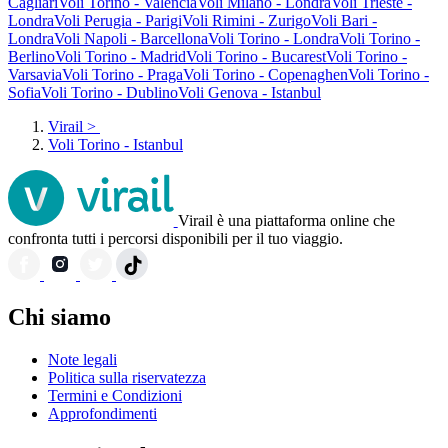
Cagliari
Voli Torino - Valencia
Voli Milano - Londra
Voli Trieste -
Londra
Voli Perugia - Parigi
Voli Rimini - Zurigo
Voli Bari -
Londra
Voli Napoli - Barcellona
Voli Torino - Londra
Voli Torino -
Berlino
Voli Torino - Madrid
Voli Torino - Bucarest
Voli Torino -
Varsavia
Voli Torino - Praga
Voli Torino - Copenaghen
Voli Torino -
Sofia
Voli Torino - Dublino
Voli Genova - Istanbul
Virail
>
Voli Torino - Istanbul
Virail è una piattaforma online che
confronta tutti i percorsi disponibili per il tuo viaggio.
Chi siamo
Note legali
Politica sulla riservatezza
Termini e Condizioni
Approfondimenti