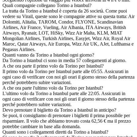
Quali compagnie collegano Torino a Istanbul?
La tratta da Torino a Istanbul è coperta da 26 società. Come puoi
vedere su Virail, queste sono le compagnie attive su questa tratta: Air
Dolomiti, Alitalia, TAROM, Condor, FLYONE, Scandinavian
Airlines, Air France, Vueling, Air Albania, ITA Airways, British
Airways, Ryanair, LOT, HiSky, Wizz Air Malta, KLM, MIAT
Mongolian Airlines, Turkish Airlines, Easyjet, Wizz Air, Royal Air
Maroc, Qatar Airways, Air Europa, Wizz Air UK, AJet, Lufthansa e
Pegasus Airlines.
Quanti vanno da Torino a Istanbul ogni giorno?
Da Torino a Istanbul ci sono in media 57 collegamenti al giorno.
A che ora parte il primo volo da Torino per Istanbul?
Il primo volo da Torino per Istanbul parte alle 05:55. Assicurati in
ogni caso di verificare con noi gli orari il giorno stesso della partenza
perché potrebbero subire variazioni.
A che ora parte l'ultimo volo da Torino per Istanbul?
L'ultimo volo da Torino a Istanbul parte alle 22:05. Assicurati in
ogni caso di verificare con noi gli orari il giorno stesso della partenza
perché potrebbero subire variazioni.
Devo prenotare il biglietto da Torino a Istanbul in anticipo?
Se puoi, ti consigliamo di prenotare i biglietti il prima possibile per
risparmiare. Il volo che abbiamo trovato costa 62,56 € ma il prezzo
potrebbe cambiare in base alla domanda.
Quanti sono i collegamenti diretti da Torino a Istanbul?