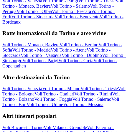
Voli Torino - Venezia
Voli Torino - Parigi
Voli Torino - Trieste
Voli
Torino - Monaco, Baviera
Voli Torino - Salerno
Voli Torino -
Perugia
Voli Torino - Olbia
Voli Torino - Pescara
Voli Torino -
Forlì
Voli Torino - Stoccarda
Voli Torino - Benevento
Voli Torino -
Bordeaux
Rotte internazionali da Torino e aree vicine
Voli Torino - Monaco, Baviera
Voli Torino - Berlino
Voli Torino -
Sofia
Voli Torino - Madrid
Voli Torino - Atene
Voli Torino -
Stoccarda
Voli Torino - Varsavia
Voli Torino - Dublino
Voli Torino -
Strasburgo
Voli Torino - Parigi
Voli Torino - Creta
Voli Torino -
Copenaghen
Altre destinazioni da Torino
Voli Torino - Venezia
Voli Torino - Milano
Voli Torino - Trieste
Voli
Torino - Bologna
Voli Torino - Cagliari
Voli Torino - Rimini
Voli
Torino - Bolzano
Voli Torino - Foggia
Voli Torino - Salerno
Voli
Torino - Bari
Voli Torino - Udine
Voli Torino - Messina
Altri itinerari popolari
Voli Bucarest - Torino
Voli Milano - Grenoble
Voli Palermo -