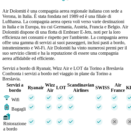
Air Dolomiti è una compagnia aerea regionale italiana con sede a
Verona, in Italia. È stata fondata nel 1989 ed è una filiale di
Lufthansa. La compagnia aerea opera voli verso varie destinazioni
in Italia e in Europa, tra cui Germania, Austria, Francia e Belgio. Air
Dolomiti dispone di una flotta di Embraer E-Jets, noti per la loro
efficienza nei consumi e rispetto per l'ambiente. La compagnia aerea
offre una gamma di servizi ai suoi passeggeri, inclusi pasti a bordo,
intrattenimento e Wi-Fi. Air Dolomiti ha vinto numerosi premi per il
suo servizio clienti e ha la reputazione di essere una compagnia
aerea affidabile ed efficiente.
Servizi a bordo di Ryanair, Wizz Air e LOT da Torino a Breslavia
Confronta i servizi a bordo nel viaggio in plane da Torino a
Breslavia.
Servizi a
Wizz
Scandinavian
Air
Ryanair
LOT
SWISS
K
bordo
Air
Airlines
France
Wifi
Bagagli
Ristorazione
a bordo