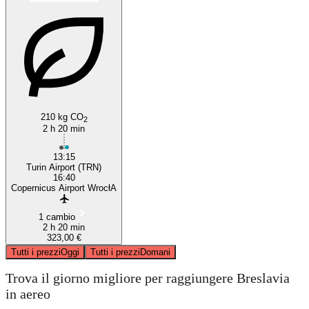
Turin
210 kg CO
2
2 h 20 min
13:15
Turin Airport (TRN)
16:40
Copernicus Airport WrocłA
1 cambio
2 h 20 min
323,00 €
Tutti i prezzi
Oggi
Tutti i prezzi
Domani
Trova il giorno migliore per raggiungere Breslavia
in aereo