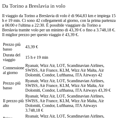
Da Torino a Breslavia in volo
Il viaggio da Torino a Breslavia di volo è di 964,83 km e impiega 15
h e 19 min. Ci sono 42 collegamenti al giorno, con la prima partenza
a 06:00 e l'ultima a 22:30. È possibile viaggiare da Torino a
Breslavia tramite volo per un minimo di 43,39 € o fino a 3.748,18 €.
Il miglior prezzo per questo viaggio è 43,39 €.
Prezzo più
43,39 €
basso
Durata del
15 h e 19 min
viaggio
Ryanair, Wizz Air, LOT, Scandinavian Airlines,
Connessione
SWISS, Air France, KLM, Wizz Air Malta, Air
al giorno
Dolomiti, Condor, Lufthansa, ITA Airways
42
Ryanair, Wizz Air, LOT, Scandinavian Airlines,
Prezzo più
SWISS, Air France, KLM, Wizz Air Malta, Air
basso
Dolomiti, Condor, Lufthansa, ITA Airways
43,39 €
Ryanair, Wizz Air, LOT, Scandinavian Airlines,
Il prezzo più
SWISS, Air France, KLM, Wizz Air Malta, Air
alto
Dolomiti, Condor, Lufthansa, ITA Airways
3.748,18 €
Ryanair, Wizz Air, LOT, Scandinavian Airlines,