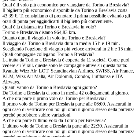
Qual è il volo più economico per viaggiare da Torino a Breslavia?
Il biglietto più economico disponibile da Torino a Breslavia costa
43,39 €. Ti consigliamo di prenotare il prima possibile evitando gli
orari di punta per aggiudicarti il biglietto più conveniente.
Qual è la distanza tra Torino e Breslavia in volo?
Torino e Breslavia distano 964,83 km.
Quanto dura il viaggio in volo tra Torino e Breslavia?
Il viaggio da Torino a Breslavia dura in media 15 h e 19 min.
Scegliendo l'opzione di viaggio più veloce arriverai in 2 h e 15 min.
Quali compagnie collegano Torino a Breslavia?
La tratta da Torino a Breslavia è coperta da 11 società. Come puoi
vedere su Virail, queste sono le compagnie attive su questa tratta:
Ryanair, Wizz Air, LOT, Scandinavian Airlines, SWISS, Air France,
KLM, Wizz Air Malta, Air Dolomiti, Condor, Lufthansa e ITA
Airways.
Quanti vanno da Torino a Breslavia ogni giorno?
Da Torino a Breslavia ci sono in media 42 collegamenti al giorno.
A che ora parte il primo volo da Torino per Breslavia?
Il primo volo da Torino per Breslavia parte alle 06:00. Assicurati in
ogni caso di verificare con noi gli orari il giorno stesso della partenza
perché potrebbero subire variazioni.
A che ora parte l'ultimo volo da Torino per Breslavia?
L'ultimo volo da Torino a Breslavia parte alle 22:30. Assicurati in
ogni caso di verificare con noi gli orari il giorno stesso della partenza
perché potrebbero subire variazioni.