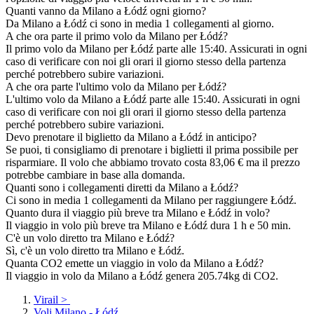
Quanti vanno da Milano a Łódź ogni giorno?
Da Milano a Łódź ci sono in media 1 collegamenti al giorno.
A che ora parte il primo volo da Milano per Łódź?
Il primo volo da Milano per Łódź parte alle 15:40. Assicurati in ogni
caso di verificare con noi gli orari il giorno stesso della partenza
perché potrebbero subire variazioni.
A che ora parte l'ultimo volo da Milano per Łódź?
L'ultimo volo da Milano a Łódź parte alle 15:40. Assicurati in ogni
caso di verificare con noi gli orari il giorno stesso della partenza
perché potrebbero subire variazioni.
Devo prenotare il biglietto da Milano a Łódź in anticipo?
Se puoi, ti consigliamo di prenotare i biglietti il prima possibile per
risparmiare. Il volo che abbiamo trovato costa 83,06 € ma il prezzo
potrebbe cambiare in base alla domanda.
Quanti sono i collegamenti diretti da Milano a Łódź?
Ci sono in media 1 collegamenti da Milano per raggiungere Łódź.
Quanto dura il viaggio più breve tra Milano e Łódź in volo?
Il viaggio in volo più breve tra Milano e Łódź dura 1 h e 50 min.
C'è un volo diretto tra Milano e Łódź?
Sì, c'è un volo diretto tra Milano e Łódź.
Quanta CO2 emette un viaggio in volo da Milano a Łódź?
Il viaggio in volo da Milano a Łódź genera 205.74kg di CO2.
Virail
>
Voli Milano - Łódź