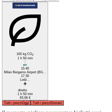
Milan
165 kg CO
2
1 h 50 min
15:40
Milan Bergamo Airport (BG...
17:30
Lodz...
diretto
1 h 50 min
83,06 €
Tutti i prezzi
Oggi
Tutti i prezzi
Domani