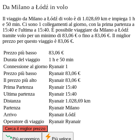
Da Milano a Łódź in volo
Il viaggio da Milano a Łódź di volo è di 1.028,69 km e impiega 1 h
e 50 min. Ci sono 1 collegamenti al giorno, con la prima partenza a
15:40 e l'ultima a 15:40. È possibile viaggiare da Milano a Łódź
tramite volo per un minimo di 83,06 € o fino a 83,06 €. Il miglior
prezzo per questo viaggio è 83,06 €.
Prezzo più basso
83,06 €
Durata del viaggio
1 h e 50 min
Connessione al giorno
Ryanair
1
Prezzo più basso
Ryanair
83,06 €
Il prezzo più alto
Ryanair
83,06 €
Prima Partenza
Ryanair
15:40
Ultima partenza
Ryanair
15:40
Distanza
Ryanair
1.028,69 km
Partenza
Ryanair
Milano
Arrivo
Ryanair
Łódź
Operatore di viaggio
Ryanair
Ryanair
©
CARTO
, ©
OpenStreetMap
contributors
Cerca il miglior prezzo
Łódź
Più economico
Più veloce