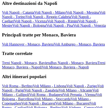
Altre destinazioni da Napoli
Voli Napoli - Catania
Voli Napoli - Milano
Voli Napoli - Messina
Voli
Napoli - Torino
Voli Napoli - Reggio Calabria
Voli Napoli -
Cagliari
Voli Napoli - Vicenza
Voli Napoli - Rimini
Voli Napoli -
Mestre
Voli Napoli - Bologna
Voli Napoli - Pisa
Voli Napoli - Venezia
Principali tratte per Monaco, Baviera
Voli Hannover - Monaco, Baviera
Voli Amburgo - Monaco, Baviera
Tratte correlate
Treni Napoli - Monaco, Baviera
Bus Napoli - Monaco, Baviera
Treni
Monaco, Baviera - Napoli
Voli Monaco, Baviera - Napoli
Altri itinerari popolari
Voli Roma - Berlino
Voli Milano - Lisbona
Voli Napoli - Zurigo
Voli
Napoli - Parigi
Voli Napoli - Zagabria
Voli Milano - Alicante
Voli
Milano - Gallipoli
Voli Roma - Budapest
Voli Perugia - Vienna
Voli
Bologna - Barcellona
Voli Milano - Stoccarda
Voli Milano -
Copenaghen
Voli Napoli - Bucarest
Voli Milano - Bucarest
Voli
Parma - Cagliari
Voli Bologna - Berlino
Voli Alghero - Genova
Voli