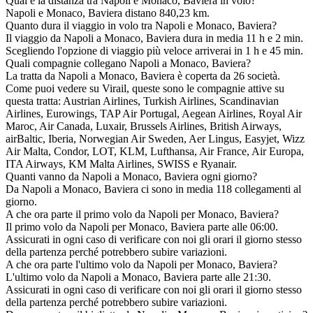
Qual è la distanza tra Napoli e Monaco, Baviera in volo?
Napoli e Monaco, Baviera distano 840,23 km.
Quanto dura il viaggio in volo tra Napoli e Monaco, Baviera?
Il viaggio da Napoli a Monaco, Baviera dura in media 11 h e 2 min.
Scegliendo l'opzione di viaggio più veloce arriverai in 1 h e 45 min.
Quali compagnie collegano Napoli a Monaco, Baviera?
La tratta da Napoli a Monaco, Baviera è coperta da 26 società.
Come puoi vedere su Virail, queste sono le compagnie attive su
questa tratta: Austrian Airlines, Turkish Airlines, Scandinavian
Airlines, Eurowings, TAP Air Portugal, Aegean Airlines, Royal Air
Maroc, Air Canada, Luxair, Brussels Airlines, British Airways,
airBaltic, Iberia, Norwegian Air Sweden, Aer Lingus, Easyjet, Wizz
Air Malta, Condor, LOT, KLM, Lufthansa, Air France, Air Europa,
ITA Airways, KM Malta Airlines, SWISS e Ryanair.
Quanti vanno da Napoli a Monaco, Baviera ogni giorno?
Da Napoli a Monaco, Baviera ci sono in media 118 collegamenti al
giorno.
A che ora parte il primo volo da Napoli per Monaco, Baviera?
Il primo volo da Napoli per Monaco, Baviera parte alle 06:00.
Assicurati in ogni caso di verificare con noi gli orari il giorno stesso
della partenza perché potrebbero subire variazioni.
A che ora parte l'ultimo volo da Napoli per Monaco, Baviera?
L'ultimo volo da Napoli a Monaco, Baviera parte alle 21:30.
Assicurati in ogni caso di verificare con noi gli orari il giorno stesso
della partenza perché potrebbero subire variazioni.