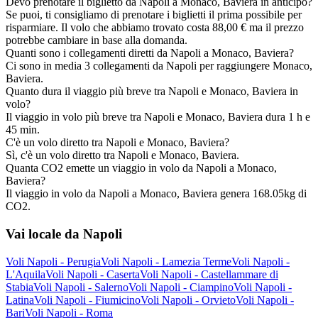
Devo prenotare il biglietto da Napoli a Monaco, Baviera in anticipo?
Se puoi, ti consigliamo di prenotare i biglietti il prima possibile per
risparmiare. Il volo che abbiamo trovato costa 88,00 € ma il prezzo
potrebbe cambiare in base alla domanda.
Quanti sono i collegamenti diretti da Napoli a Monaco, Baviera?
Ci sono in media 3 collegamenti da Napoli per raggiungere Monaco,
Baviera.
Quanto dura il viaggio più breve tra Napoli e Monaco, Baviera in
volo?
Il viaggio in volo più breve tra Napoli e Monaco, Baviera dura 1 h e
45 min.
C'è un volo diretto tra Napoli e Monaco, Baviera?
Sì, c'è un volo diretto tra Napoli e Monaco, Baviera.
Quanta CO2 emette un viaggio in volo da Napoli a Monaco,
Baviera?
Il viaggio in volo da Napoli a Monaco, Baviera genera 168.05kg di
CO2.
Vai locale da Napoli
Voli Napoli - Perugia
Voli Napoli - Lamezia Terme
Voli Napoli -
L'Aquila
Voli Napoli - Caserta
Voli Napoli - Castellammare di
Stabia
Voli Napoli - Salerno
Voli Napoli - Ciampino
Voli Napoli -
Latina
Voli Napoli - Fiumicino
Voli Napoli - Orvieto
Voli Napoli -
Bari
Voli Napoli - Roma