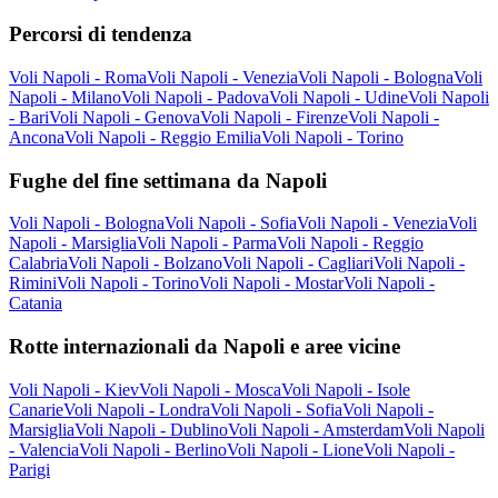
Percorsi di tendenza
Voli Napoli - Roma
Voli Napoli - Venezia
Voli Napoli - Bologna
Voli
Napoli - Milano
Voli Napoli - Padova
Voli Napoli - Udine
Voli Napoli
- Bari
Voli Napoli - Genova
Voli Napoli - Firenze
Voli Napoli -
Ancona
Voli Napoli - Reggio Emilia
Voli Napoli - Torino
Fughe del fine settimana da Napoli
Voli Napoli - Bologna
Voli Napoli - Sofia
Voli Napoli - Venezia
Voli
Napoli - Marsiglia
Voli Napoli - Parma
Voli Napoli - Reggio
Calabria
Voli Napoli - Bolzano
Voli Napoli - Cagliari
Voli Napoli -
Rimini
Voli Napoli - Torino
Voli Napoli - Mostar
Voli Napoli -
Catania
Rotte internazionali da Napoli e aree vicine
Voli Napoli - Kiev
Voli Napoli - Mosca
Voli Napoli - Isole
Canarie
Voli Napoli - Londra
Voli Napoli - Sofia
Voli Napoli -
Marsiglia
Voli Napoli - Dublino
Voli Napoli - Amsterdam
Voli Napoli
- Valencia
Voli Napoli - Berlino
Voli Napoli - Lione
Voli Napoli -
Parigi