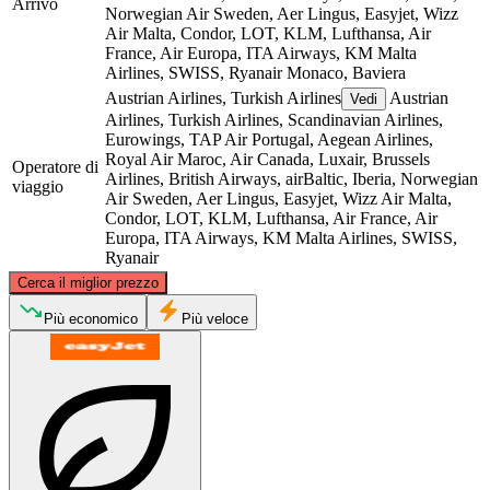
Arrivo
Norwegian Air Sweden, Aer Lingus, Easyjet, Wizz
Air Malta, Condor, LOT, KLM, Lufthansa, Air
France, Air Europa, ITA Airways, KM Malta
Airlines, SWISS, Ryanair
Monaco, Baviera
Austrian Airlines, Turkish Airlines
Austrian
Vedi
Airlines, Turkish Airlines, Scandinavian Airlines,
Eurowings, TAP Air Portugal, Aegean Airlines,
Royal Air Maroc, Air Canada, Luxair, Brussels
Operatore di
Airlines, British Airways, airBaltic, Iberia, Norwegian
viaggio
Air Sweden, Aer Lingus, Easyjet, Wizz Air Malta,
Condor, LOT, KLM, Lufthansa, Air France, Air
Europa, ITA Airways, KM Malta Airlines, SWISS,
Ryanair
©
CARTO
, ©
OpenStreetMap
contributors
Cerca il miglior prezzo
Munich
Più economico
Più veloce