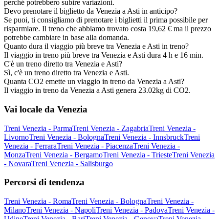
perché potrebbero subire variazioni.
Devo prenotare il biglietto da Venezia a Asti in anticipo?
Se puoi, ti consigliamo di prenotare i biglietti il prima possibile per
risparmiare. Il treno che abbiamo trovato costa 19,62 € ma il prezzo
potrebbe cambiare in base alla domanda.
Quanto dura il viaggio più breve tra Venezia e Asti in treno?
Il viaggio in treno più breve tra Venezia e Asti dura 4 h e 16 min.
C'è un treno diretto tra Venezia e Asti?
Sì, c'è un treno diretto tra Venezia e Asti.
Quanta CO2 emette un viaggio in treno da Venezia a Asti?
Il viaggio in treno da Venezia a Asti genera 23.02kg di CO2.
Vai locale da Venezia
Treni Venezia - Parma
Treni Venezia - Zagabria
Treni Venezia -
Livorno
Treni Venezia - Bologna
Treni Venezia - Innsbruck
Treni
Venezia - Ferrara
Treni Venezia - Piacenza
Treni Venezia -
Monza
Treni Venezia - Bergamo
Treni Venezia - Trieste
Treni Venezia
- Novara
Treni Venezia - Salisburgo
Percorsi di tendenza
Treni Venezia - Roma
Treni Venezia - Bologna
Treni Venezia -
Milano
Treni Venezia - Napoli
Treni Venezia - Padova
Treni Venezia -
Udine
Treni Venezia - Bari
Treni Venezia - Genova
Treni Venezia -