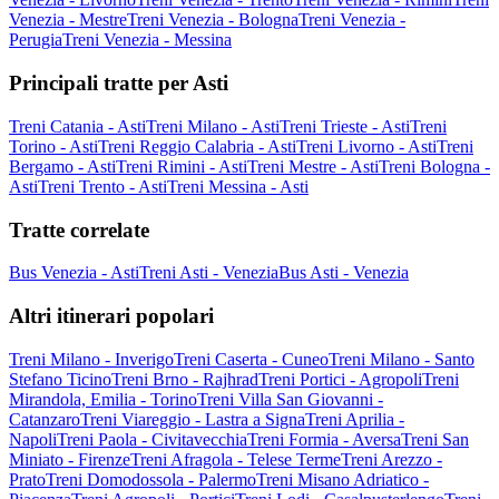
Venezia - Mestre
Treni Venezia - Bologna
Treni Venezia -
Perugia
Treni Venezia - Messina
Principali tratte per Asti
Treni Catania - Asti
Treni Milano - Asti
Treni Trieste - Asti
Treni
Torino - Asti
Treni Reggio Calabria - Asti
Treni Livorno - Asti
Treni
Bergamo - Asti
Treni Rimini - Asti
Treni Mestre - Asti
Treni Bologna -
Asti
Treni Trento - Asti
Treni Messina - Asti
Tratte correlate
Bus Venezia - Asti
Treni Asti - Venezia
Bus Asti - Venezia
Altri itinerari popolari
Treni Milano - Inverigo
Treni Caserta - Cuneo
Treni Milano - Santo
Stefano Ticino
Treni Brno - Rajhrad
Treni Portici - Agropoli
Treni
Mirandola, Emilia - Torino
Treni Villa San Giovanni -
Catanzaro
Treni Viareggio - Lastra a Signa
Treni Aprilia -
Napoli
Treni Paola - Civitavecchia
Treni Formia - Aversa
Treni San
Miniato - Firenze
Treni Afragola - Telese Terme
Treni Arezzo -
Prato
Treni Domodossola - Palermo
Treni Misano Adriatico -