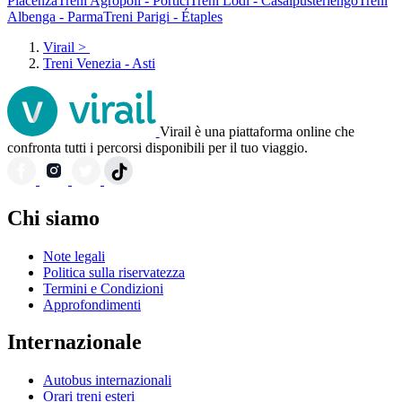
Piacenza
Treni Agropoli - Portici
Treni Lodi - Casalpusterlengo
Treni
Albenga - Parma
Treni Parigi - Étaples
Virail
>
Treni Venezia - Asti
Virail è una piattaforma online che
confronta tutti i percorsi disponibili per il tuo viaggio.
Chi siamo
Note legali
Politica sulla riservatezza
Termini e Condizioni
Approfondimenti
Internazionale
Autobus internazionali
Orari treni esteri