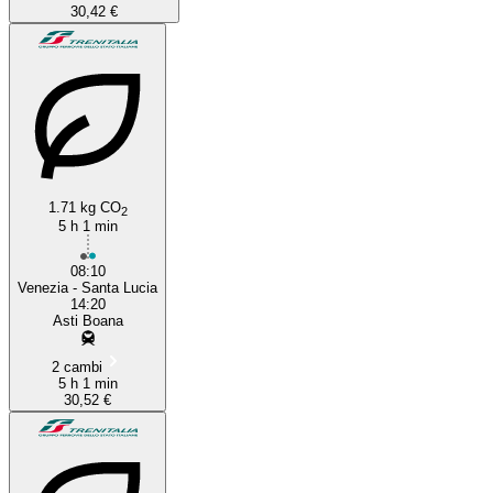
30,42 €
1.71 kg CO
2
5 h 1 min
08:10
Venezia - Santa Lucia
14:20
Asti Boana
2 cambi
5 h 1 min
30,52 €