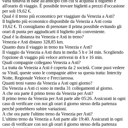
varia tuttavia in base all'anticipo con cui si acquista il biglietto e
all'orario di viaggio. È possibile trovare biglietti a prezzi d'occasione
per soli 19,62 €.
Qual è il treno più economico per viaggiare da Venezia a Asti?
Il biglietto più economico disponibile da Venezia a Asti costa
19,62 €. Ti consigliamo di prenotare il prima possibile evitando gli
orari di punta per aggiudicarti il biglietto più conveniente.
Qual è la distanza tra Venezia e Asti in treno?
Venezia e Asti distano 328,85 km.
Quanto dura il viaggio in treno tra Venezia e Asti?
Il viaggio da Venezia a Asti dura in media 5 h e 34 min. Scegliendo
l'opzione di viaggio più veloce arriverai in 4 h e 16 min.
Quali compagnie collegano Venezia a Asti?
La tratta da Venezia a Asti è coperta da 2 società. Come puoi vedere
su Virail, queste sono le compagnie attive su questa tratta: Intercity
Notte, Regionale Veloce e Frecciarossa.
Quanti treni vanno da Venezia a Asti ogni giorno?
Da Venezia a Asti ci sono in media 31 collegamenti al giorno.
A che ora parte il primo treno da Venezia per Asti?
Il primo treno da Venezia per Asti parte alle 05:26. Assicurati in ogni
caso di verificare con noi gli orari il giorno stesso della partenza
perché potrebbero subire variazioni.
A che ora parte l'ultimo treno da Venezia per Asti?
L'ultimo treno da Venezia a Asti parte alle 19:40. Assicurati in ogni
caso di verificare con noi gli orari il giorno stesso della partenza