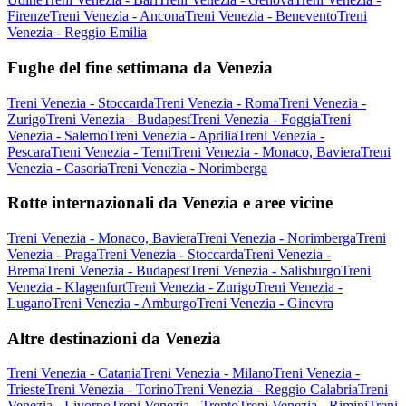
Firenze
Treni Venezia - Ancona
Treni Venezia - Benevento
Treni
Venezia - Reggio Emilia
Fughe del fine settimana da Venezia
Treni Venezia - Stoccarda
Treni Venezia - Roma
Treni Venezia -
Zurigo
Treni Venezia - Budapest
Treni Venezia - Foggia
Treni
Venezia - Salerno
Treni Venezia - Aprilia
Treni Venezia -
Pescara
Treni Venezia - Terni
Treni Venezia - Monaco, Baviera
Treni
Venezia - Casoria
Treni Venezia - Norimberga
Rotte internazionali da Venezia e aree vicine
Treni Venezia - Monaco, Baviera
Treni Venezia - Norimberga
Treni
Venezia - Praga
Treni Venezia - Stoccarda
Treni Venezia -
Brema
Treni Venezia - Budapest
Treni Venezia - Salisburgo
Treni
Venezia - Klagenfurt
Treni Venezia - Zurigo
Treni Venezia -
Lugano
Treni Venezia - Amburgo
Treni Venezia - Ginevra
Altre destinazioni da Venezia
Treni Venezia - Catania
Treni Venezia - Milano
Treni Venezia -
Trieste
Treni Venezia - Torino
Treni Venezia - Reggio Calabria
Treni
Venezia - Livorno
Treni Venezia - Trento
Treni Venezia - Rimini
Treni