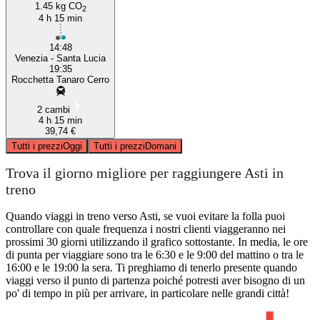
1.45 kg CO
2
4 h 15 min
14:48
Venezia - Santa Lucia
19:35
Rocchetta Tanaro Cerro
2 cambi
4 h 15 min
39,74 €
Tutti i prezzi
Oggi
Tutti i prezzi
Domani
Trova il giorno migliore per raggiungere Asti in
treno
Quando viaggi in treno verso Asti, se vuoi evitare la folla puoi
controllare con quale frequenza i nostri clienti viaggeranno nei
prossimi 30 giorni utilizzando il grafico sottostante. In media, le ore
di punta per viaggiare sono tra le 6:30 e le 9:00 del mattino o tra le
16:00 e le 19:00 la sera. Ti preghiamo di tenerlo presente quando
viaggi verso il punto di partenza poiché potresti aver bisogno di un
po' di tempo in più per arrivare, in particolare nelle grandi città!