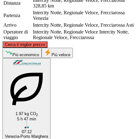
Intercity Notte, Regionale Veloce, Frecciarossa
Distanza
328,85 km
Intercity Notte, Regionale Veloce, Frecciarossa
Partenza
Venezia
Arrivo
Intercity Notte, Regionale Veloce, Frecciarossa
Asti
Operatore di
Intercity Notte, Regionale Veloce
Intercity Notte,
viaggio
Regionale Veloce, Frecciarossa
©
CARTO
, ©
OpenStreetMap
contributors
Cerca il miglior prezzo
Più economico
Più veloce
Venice
Asti
1.97 kg CO
2
5 h 47 min
07:12
Venezia-Porto Marghera