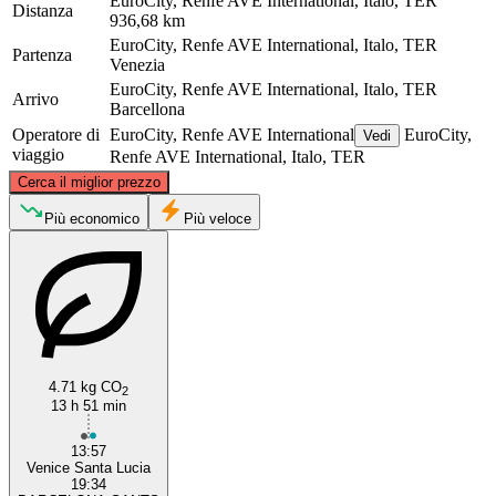
EuroCity, Renfe AVE International, Italo, TER
Distanza
936,68 km
EuroCity, Renfe AVE International, Italo, TER
Partenza
Venezia
EuroCity, Renfe AVE International, Italo, TER
Arrivo
Barcellona
Operatore di
EuroCity, Renfe AVE International
EuroCity,
Vedi
viaggio
Renfe AVE International, Italo, TER
©
CARTO
, ©
OpenStreetMap
contributors
Cerca il miglior prezzo
Più economico
Più veloce
Venice
4.71 kg CO
2
13 h 51 min
Barcelona
13:57
Venice Santa Lucia
19:34