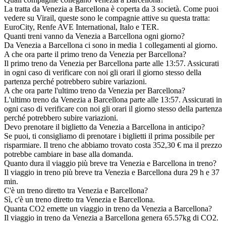
La tratta da Venezia a Barcellona è coperta da 3 società. Come puoi
vedere su Virail, queste sono le compagnie attive su questa tratta:
EuroCity, Renfe AVE International, Italo e TER.
Quanti treni vanno da Venezia a Barcellona ogni giorno?
Da Venezia a Barcellona ci sono in media 1 collegamenti al giorno.
A che ora parte il primo treno da Venezia per Barcellona?
Il primo treno da Venezia per Barcellona parte alle 13:57. Assicurati
in ogni caso di verificare con noi gli orari il giorno stesso della
partenza perché potrebbero subire variazioni.
A che ora parte l'ultimo treno da Venezia per Barcellona?
L'ultimo treno da Venezia a Barcellona parte alle 13:57. Assicurati in
ogni caso di verificare con noi gli orari il giorno stesso della partenza
perché potrebbero subire variazioni.
Devo prenotare il biglietto da Venezia a Barcellona in anticipo?
Se puoi, ti consigliamo di prenotare i biglietti il prima possibile per
risparmiare. Il treno che abbiamo trovato costa 352,30 € ma il prezzo
potrebbe cambiare in base alla domanda.
Quanto dura il viaggio più breve tra Venezia e Barcellona in treno?
Il viaggio in treno più breve tra Venezia e Barcellona dura 29 h e 37
min.
C'è un treno diretto tra Venezia e Barcellona?
Sì, c'è un treno diretto tra Venezia e Barcellona.
Quanta CO2 emette un viaggio in treno da Venezia a Barcellona?
Il viaggio in treno da Venezia a Barcellona genera 65.57kg di CO2.