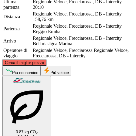
Ultima
Regionale Veloce, Frecciarossa, DB - Intercity
partenza
20:10
Regionale Veloce, Frecciarossa, DB - Intercity
Distanza
158,76 km
Regionale Veloce, Frecciarossa, DB - Intercity
Partenza
Reggio Emilia
Regionale Veloce, Frecciarossa, DB - Intercity
Arrivo
Bellaria-Igea Marina
Operatore di
Regionale Veloce, Frecciarossa
Regionale Veloce,
viaggio
Frecciarossa, DB - Intercity
©
CARTO
, ©
OpenStreetMap
contributors
Cerca il miglior prezzo
Più economico
Più veloce
Reggio Emilia
Bellaria-Igea Marina
0.87 kg CO
2