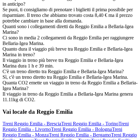
in anticipo?
Se puoi, ti consigliamo di prenotare i biglietti il prima possibile per
risparmiare. Il treno che abbiamo trovato costa 8,40 € ma il prezzo
potrebbe cambiare in base alla domanda.
Quanti sono i collegamenti diretti da Reggio Emilia a Bellaria-Igea
Marina?
Ci sono in media 2 collegamenti da Reggio Emilia per raggiungere
Bellaria-Igea Marina.
Quanto dura il viaggio più breve tra Reggio Emilia e Bellaria-Igea
Marina in treno?
Il viaggio in treno più breve tra Reggio Emilia e Bellaria-Igea
Marina dura 1 h e 39 min.
C'è un treno diretto tra Reggio Emilia e Bellaria-Igea Marina?
Sì, c'è un treno diretto tra Reggio Emilia e Bellaria-Igea Marina.
Quanta CO2 emette un viaggio in treno da Reggio Emilia a Bellaria-
Igea Marina?
Il viaggio in treno da Reggio Emilia a Bellaria-Igea Marina genera
11.11kg di CO2.
Vai locale da Reggio Emilia
Treni Reggio Emilia - Brescia
Treni Reggio Emilia - Torino
Treni
Reggio Emilia - Livorno
Treni Reggio Emilia - Bologna
Treni
Reggio Emilia - Monza
Treni Reggio Emilia - Bergamo
Treni Reggio