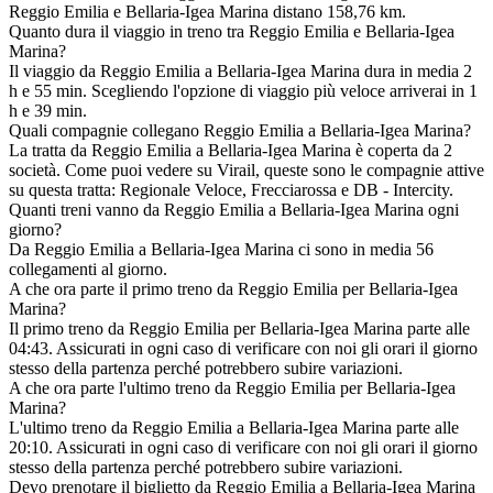
Reggio Emilia e Bellaria-Igea Marina distano 158,76 km.
Quanto dura il viaggio in treno tra Reggio Emilia e Bellaria-Igea
Marina?
Il viaggio da Reggio Emilia a Bellaria-Igea Marina dura in media 2
h e 55 min. Scegliendo l'opzione di viaggio più veloce arriverai in 1
h e 39 min.
Quali compagnie collegano Reggio Emilia a Bellaria-Igea Marina?
La tratta da Reggio Emilia a Bellaria-Igea Marina è coperta da 2
società. Come puoi vedere su Virail, queste sono le compagnie attive
su questa tratta: Regionale Veloce, Frecciarossa e DB - Intercity.
Quanti treni vanno da Reggio Emilia a Bellaria-Igea Marina ogni
giorno?
Da Reggio Emilia a Bellaria-Igea Marina ci sono in media 56
collegamenti al giorno.
A che ora parte il primo treno da Reggio Emilia per Bellaria-Igea
Marina?
Il primo treno da Reggio Emilia per Bellaria-Igea Marina parte alle
04:43. Assicurati in ogni caso di verificare con noi gli orari il giorno
stesso della partenza perché potrebbero subire variazioni.
A che ora parte l'ultimo treno da Reggio Emilia per Bellaria-Igea
Marina?
L'ultimo treno da Reggio Emilia a Bellaria-Igea Marina parte alle
20:10. Assicurati in ogni caso di verificare con noi gli orari il giorno
stesso della partenza perché potrebbero subire variazioni.
Devo prenotare il biglietto da Reggio Emilia a Bellaria-Igea Marina