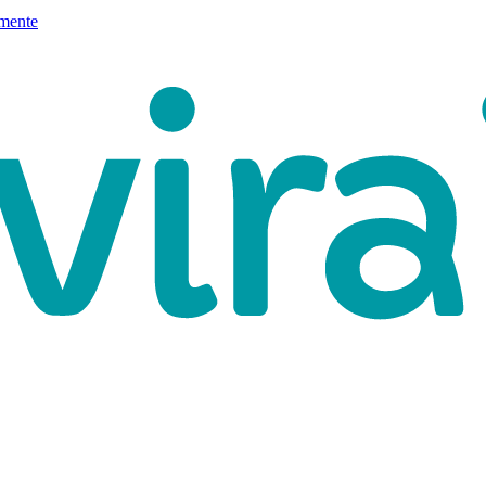
mente