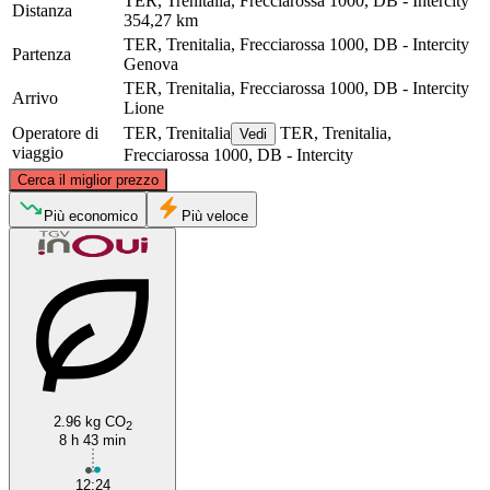
TER, Trenitalia, Frecciarossa 1000, DB - Intercity
Distanza
354,27 km
TER, Trenitalia, Frecciarossa 1000, DB - Intercity
Partenza
Genova
TER, Trenitalia, Frecciarossa 1000, DB - Intercity
Arrivo
Lione
Operatore di
TER, Trenitalia
TER, Trenitalia,
Vedi
viaggio
Frecciarossa 1000, DB - Intercity
©
CARTO
, ©
OpenStreetMap
contributors
Cerca il miglior prezzo
Più economico
Più veloce
Lyon
Genoa
2.96 kg CO
2
8 h 43 min
12:24