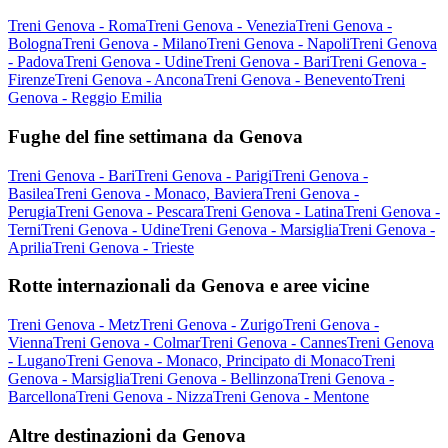
Treni Genova - Roma
Treni Genova - Venezia
Treni Genova -
Bologna
Treni Genova - Milano
Treni Genova - Napoli
Treni Genova
- Padova
Treni Genova - Udine
Treni Genova - Bari
Treni Genova -
Firenze
Treni Genova - Ancona
Treni Genova - Benevento
Treni
Genova - Reggio Emilia
Fughe del fine settimana da Genova
Treni Genova - Bari
Treni Genova - Parigi
Treni Genova -
Basilea
Treni Genova - Monaco, Baviera
Treni Genova -
Perugia
Treni Genova - Pescara
Treni Genova - Latina
Treni Genova -
Terni
Treni Genova - Udine
Treni Genova - Marsiglia
Treni Genova -
Aprilia
Treni Genova - Trieste
Rotte internazionali da Genova e aree vicine
Treni Genova - Metz
Treni Genova - Zurigo
Treni Genova -
Vienna
Treni Genova - Colmar
Treni Genova - Cannes
Treni Genova
- Lugano
Treni Genova - Monaco, Principato di Monaco
Treni
Genova - Marsiglia
Treni Genova - Bellinzona
Treni Genova -
Barcellona
Treni Genova - Nizza
Treni Genova - Mentone
Altre destinazioni da Genova