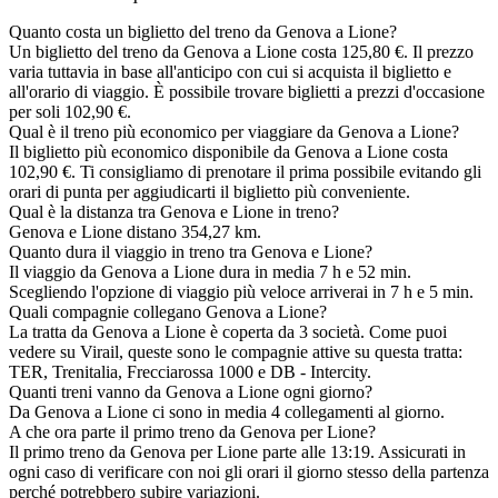
Quanto costa un biglietto del treno da Genova a Lione?
Un biglietto del treno da Genova a Lione costa 125,80 €. Il prezzo
varia tuttavia in base all'anticipo con cui si acquista il biglietto e
all'orario di viaggio. È possibile trovare biglietti a prezzi d'occasione
per soli 102,90 €.
Qual è il treno più economico per viaggiare da Genova a Lione?
Il biglietto più economico disponibile da Genova a Lione costa
102,90 €. Ti consigliamo di prenotare il prima possibile evitando gli
orari di punta per aggiudicarti il biglietto più conveniente.
Qual è la distanza tra Genova e Lione in treno?
Genova e Lione distano 354,27 km.
Quanto dura il viaggio in treno tra Genova e Lione?
Il viaggio da Genova a Lione dura in media 7 h e 52 min.
Scegliendo l'opzione di viaggio più veloce arriverai in 7 h e 5 min.
Quali compagnie collegano Genova a Lione?
La tratta da Genova a Lione è coperta da 3 società. Come puoi
vedere su Virail, queste sono le compagnie attive su questa tratta:
TER, Trenitalia, Frecciarossa 1000 e DB - Intercity.
Quanti treni vanno da Genova a Lione ogni giorno?
Da Genova a Lione ci sono in media 4 collegamenti al giorno.
A che ora parte il primo treno da Genova per Lione?
Il primo treno da Genova per Lione parte alle 13:19. Assicurati in
ogni caso di verificare con noi gli orari il giorno stesso della partenza
perché potrebbero subire variazioni.