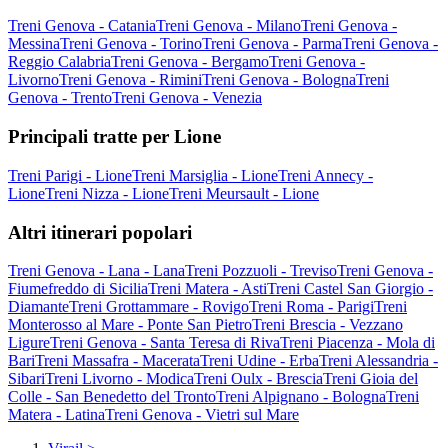
Treni Genova - Catania
Treni Genova - Milano
Treni Genova -
Messina
Treni Genova - Torino
Treni Genova - Parma
Treni Genova -
Reggio Calabria
Treni Genova - Bergamo
Treni Genova -
Livorno
Treni Genova - Rimini
Treni Genova - Bologna
Treni
Genova - Trento
Treni Genova - Venezia
Principali tratte per Lione
Treni Parigi - Lione
Treni Marsiglia - Lione
Treni Annecy -
Lione
Treni Nizza - Lione
Treni Meursault - Lione
Altri itinerari popolari
Treni Genova - Lana - Lana
Treni Pozzuoli - Treviso
Treni Genova -
Fiumefreddo di Sicilia
Treni Matera - Asti
Treni Castel San Giorgio -
Diamante
Treni Grottammare - Rovigo
Treni Roma - Parigi
Treni
Monterosso al Mare - Ponte San Pietro
Treni Brescia - Vezzano
Ligure
Treni Genova - Santa Teresa di Riva
Treni Piacenza - Mola di
Bari
Treni Massafra - Macerata
Treni Udine - Erba
Treni Alessandria -
Sibari
Treni Livorno - Modica
Treni Oulx - Brescia
Treni Gioia del
Colle - San Benedetto del Tronto
Treni Alpignano - Bologna
Treni
Matera - Latina
Treni Genova - Vietri sul Mare