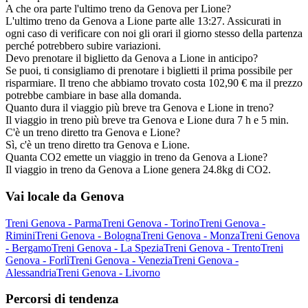
A che ora parte l'ultimo treno da Genova per Lione?
L'ultimo treno da Genova a Lione parte alle 13:27. Assicurati in
ogni caso di verificare con noi gli orari il giorno stesso della partenza
perché potrebbero subire variazioni.
Devo prenotare il biglietto da Genova a Lione in anticipo?
Se puoi, ti consigliamo di prenotare i biglietti il prima possibile per
risparmiare. Il treno che abbiamo trovato costa 102,90 € ma il prezzo
potrebbe cambiare in base alla domanda.
Quanto dura il viaggio più breve tra Genova e Lione in treno?
Il viaggio in treno più breve tra Genova e Lione dura 7 h e 5 min.
C'è un treno diretto tra Genova e Lione?
Sì, c'è un treno diretto tra Genova e Lione.
Quanta CO2 emette un viaggio in treno da Genova a Lione?
Il viaggio in treno da Genova a Lione genera 24.8kg di CO2.
Vai locale da Genova
Treni Genova - Parma
Treni Genova - Torino
Treni Genova -
Rimini
Treni Genova - Bologna
Treni Genova - Monza
Treni Genova
- Bergamo
Treni Genova - La Spezia
Treni Genova - Trento
Treni
Genova - Forlì
Treni Genova - Venezia
Treni Genova -
Alessandria
Treni Genova - Livorno
Percorsi di tendenza