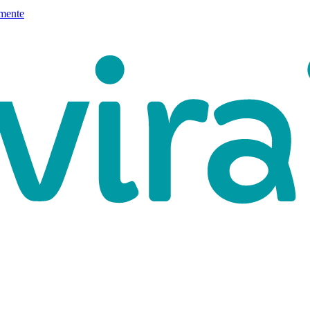
mente