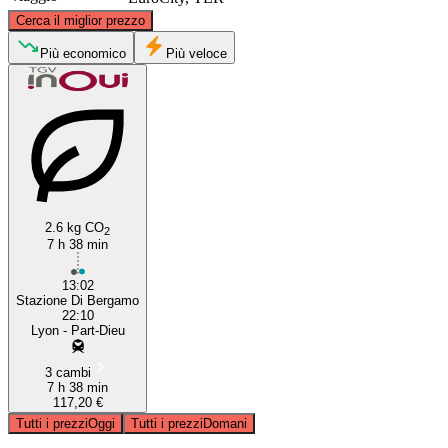
©
CARTO
, ©
OpenStreetMap
contributors
Cerca il miglior prezzo
Più economico
Più veloce
Lyon
Bergamo
2.6 kg CO
2
7 h 38 min
13:02
Stazione Di Bergamo
22:10
Lyon - Part-Dieu
3 cambi
7 h 38 min
117,20 €
Tutti i prezzi
Oggi
Tutti i prezzi
Domani