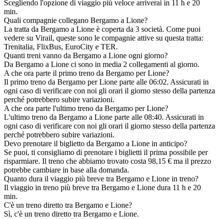
Scegliendo l'opzione di viaggio più veloce arriverai in 11 h e 20
min.
Quali compagnie collegano Bergamo a Lione?
La tratta da Bergamo a Lione è coperta da 3 società. Come puoi
vedere su Virail, queste sono le compagnie attive su questa tratta:
Trenitalia, FlixBus, EuroCity e TER.
Quanti treni vanno da Bergamo a Lione ogni giorno?
Da Bergamo a Lione ci sono in media 2 collegamenti al giorno.
A che ora parte il primo treno da Bergamo per Lione?
Il primo treno da Bergamo per Lione parte alle 06:02. Assicurati in
ogni caso di verificare con noi gli orari il giorno stesso della partenza
perché potrebbero subire variazioni.
A che ora parte l'ultimo treno da Bergamo per Lione?
L'ultimo treno da Bergamo a Lione parte alle 08:40. Assicurati in
ogni caso di verificare con noi gli orari il giorno stesso della partenza
perché potrebbero subire variazioni.
Devo prenotare il biglietto da Bergamo a Lione in anticipo?
Se puoi, ti consigliamo di prenotare i biglietti il prima possibile per
risparmiare. Il treno che abbiamo trovato costa 98,15 € ma il prezzo
potrebbe cambiare in base alla domanda.
Quanto dura il viaggio più breve tra Bergamo e Lione in treno?
Il viaggio in treno più breve tra Bergamo e Lione dura 11 h e 20
min.
C'è un treno diretto tra Bergamo e Lione?
Sì, c'è un treno diretto tra Bergamo e Lione.