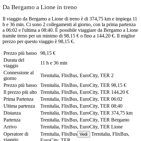
Da Bergamo a Lione in treno
Il viaggio da Bergamo a Lione di treno è di 374,75 km e impiega 11
h e 36 min. Ci sono 2 collegamenti al giorno, con la prima partenza
a 06:02 e l'ultima a 08:40. È possibile viaggiare da Bergamo a Lione
tramite treno per un minimo di 98,15 € o fino a 144,20 €. Il miglior
prezzo per questo viaggio è 98,15 €.
Prezzo più basso
98,15 €
Durata del
11 h e 36 min
viaggio
Connessione al
Trenitalia, FlixBus, EuroCity, TER
2
giorno
Prezzo più basso
Trenitalia, FlixBus, EuroCity, TER
98,15 €
Il prezzo più alto
Trenitalia, FlixBus, EuroCity, TER
144,20 €
Prima Partenza
Trenitalia, FlixBus, EuroCity, TER
06:02
Ultima partenza
Trenitalia, FlixBus, EuroCity, TER
08:40
Distanza
Trenitalia, FlixBus, EuroCity, TER
374,75 km
Partenza
Trenitalia, FlixBus, EuroCity, TER
Bergamo
Arrivo
Trenitalia, FlixBus, EuroCity, TER
Lione
Operatore di
Trenitalia, FlixBus
Trenitalia, FlixBus,
Vedi
viaggio
EuroCity, TER