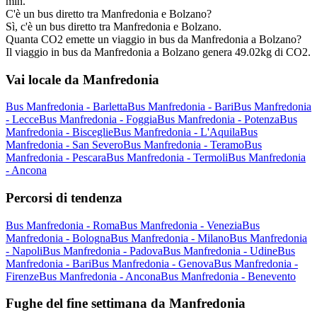
min.
C'è un bus diretto tra Manfredonia e Bolzano?
Sì, c'è un bus diretto tra Manfredonia e Bolzano.
Quanta CO2 emette un viaggio in bus da Manfredonia a Bolzano?
Il viaggio in bus da Manfredonia a Bolzano genera 49.02kg di CO2.
Vai locale da Manfredonia
Bus Manfredonia - Barletta
Bus Manfredonia - Bari
Bus Manfredonia
- Lecce
Bus Manfredonia - Foggia
Bus Manfredonia - Potenza
Bus
Manfredonia - Bisceglie
Bus Manfredonia - L'Aquila
Bus
Manfredonia - San Severo
Bus Manfredonia - Teramo
Bus
Manfredonia - Pescara
Bus Manfredonia - Termoli
Bus Manfredonia
- Ancona
Percorsi di tendenza
Bus Manfredonia - Roma
Bus Manfredonia - Venezia
Bus
Manfredonia - Bologna
Bus Manfredonia - Milano
Bus Manfredonia
- Napoli
Bus Manfredonia - Padova
Bus Manfredonia - Udine
Bus
Manfredonia - Bari
Bus Manfredonia - Genova
Bus Manfredonia -
Firenze
Bus Manfredonia - Ancona
Bus Manfredonia - Benevento
Fughe del fine settimana da Manfredonia