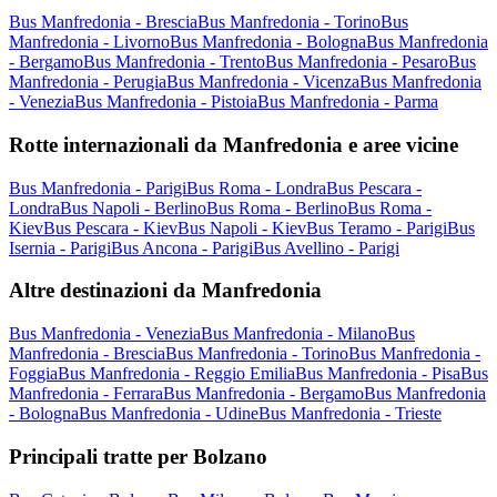
Bus Manfredonia - Brescia
Bus Manfredonia - Torino
Bus
Manfredonia - Livorno
Bus Manfredonia - Bologna
Bus Manfredonia
- Bergamo
Bus Manfredonia - Trento
Bus Manfredonia - Pesaro
Bus
Manfredonia - Perugia
Bus Manfredonia - Vicenza
Bus Manfredonia
- Venezia
Bus Manfredonia - Pistoia
Bus Manfredonia - Parma
Rotte internazionali da Manfredonia e aree vicine
Bus Manfredonia - Parigi
Bus Roma - Londra
Bus Pescara -
Londra
Bus Napoli - Berlino
Bus Roma - Berlino
Bus Roma -
Kiev
Bus Pescara - Kiev
Bus Napoli - Kiev
Bus Teramo - Parigi
Bus
Isernia - Parigi
Bus Ancona - Parigi
Bus Avellino - Parigi
Altre destinazioni da Manfredonia
Bus Manfredonia - Venezia
Bus Manfredonia - Milano
Bus
Manfredonia - Brescia
Bus Manfredonia - Torino
Bus Manfredonia -
Foggia
Bus Manfredonia - Reggio Emilia
Bus Manfredonia - Pisa
Bus
Manfredonia - Ferrara
Bus Manfredonia - Bergamo
Bus Manfredonia
- Bologna
Bus Manfredonia - Udine
Bus Manfredonia - Trieste
Principali tratte per Bolzano