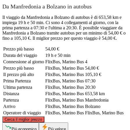
Da Manfredonia a Bolzano in autobus
Il viaggio da Manfredonia a Bolzano di autobus è di 653,58 km e
impiega 19 h e 50 min. Ci sono 4 collegamenti al giorno, con la
prima partenza a 07:30 e l'ultima a 20:30. È possibile viaggiare da
Manfredonia a Bolzano tramite autobus per un minimo di 54,00 € o
fino a 105,10 €. Il miglior prezzo per questo viaggio è 54,00 €.
Prezzo più basso
54,00 €
Durata del viaggio
19 h e 50 min
Connessione al giorno
FlixBus, Marino Bus
4
Prezzo più basso
FlixBus, Marino Bus
54,00 €
Il prezzo più alto
FlixBus, Marino Bus
105,10 €
Prima Partenza
FlixBus, Marino Bus
07:30
Ultima partenza
FlixBus, Marino Bus
20:30
Distanza
FlixBus, Marino Bus
653,58 km
Partenza
FlixBus, Marino Bus
Manfredonia
Arrivo
FlixBus, Marino Bus
Bolzano
Operatore di viaggio
FlixBus, Marino Bus
FlixBus, Marino Bus
©
CARTO
, ©
OpenStreetMap
contributors
Cerca il miglior prezzo
Bolzano
Più economico
Più veloce