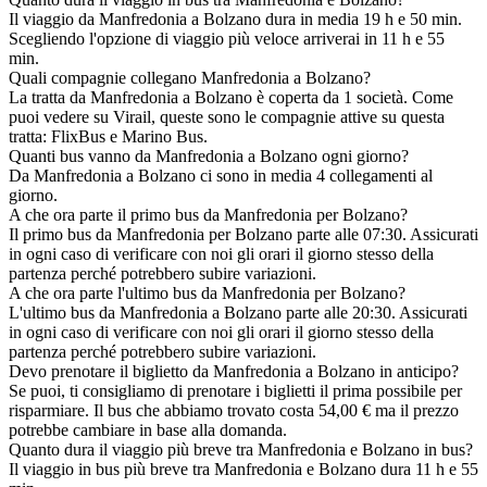
Il viaggio da Manfredonia a Bolzano dura in media 19 h e 50 min.
Scegliendo l'opzione di viaggio più veloce arriverai in 11 h e 55
min.
Quali compagnie collegano Manfredonia a Bolzano?
La tratta da Manfredonia a Bolzano è coperta da 1 società. Come
puoi vedere su Virail, queste sono le compagnie attive su questa
tratta: FlixBus e Marino Bus.
Quanti bus vanno da Manfredonia a Bolzano ogni giorno?
Da Manfredonia a Bolzano ci sono in media 4 collegamenti al
giorno.
A che ora parte il primo bus da Manfredonia per Bolzano?
Il primo bus da Manfredonia per Bolzano parte alle 07:30. Assicurati
in ogni caso di verificare con noi gli orari il giorno stesso della
partenza perché potrebbero subire variazioni.
A che ora parte l'ultimo bus da Manfredonia per Bolzano?
L'ultimo bus da Manfredonia a Bolzano parte alle 20:30. Assicurati
in ogni caso di verificare con noi gli orari il giorno stesso della
partenza perché potrebbero subire variazioni.
Devo prenotare il biglietto da Manfredonia a Bolzano in anticipo?
Se puoi, ti consigliamo di prenotare i biglietti il prima possibile per
risparmiare. Il bus che abbiamo trovato costa 54,00 € ma il prezzo
potrebbe cambiare in base alla domanda.
Quanto dura il viaggio più breve tra Manfredonia e Bolzano in bus?
Il viaggio in bus più breve tra Manfredonia e Bolzano dura 11 h e 55