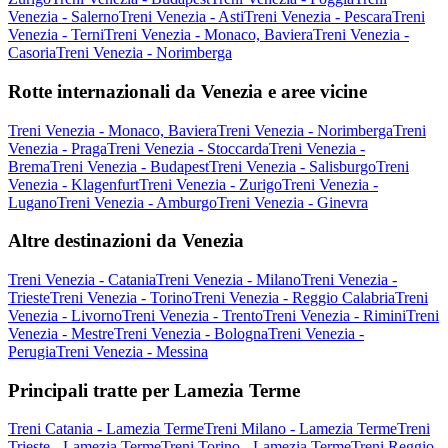
Venezia - Salerno
Treni Venezia - Asti
Treni Venezia - Pescara
Treni
Venezia - Terni
Treni Venezia - Monaco, Baviera
Treni Venezia -
Casoria
Treni Venezia - Norimberga
Rotte internazionali da Venezia e aree vicine
Treni Venezia - Monaco, Baviera
Treni Venezia - Norimberga
Treni
Venezia - Praga
Treni Venezia - Stoccarda
Treni Venezia -
Brema
Treni Venezia - Budapest
Treni Venezia - Salisburgo
Treni
Venezia - Klagenfurt
Treni Venezia - Zurigo
Treni Venezia -
Lugano
Treni Venezia - Amburgo
Treni Venezia - Ginevra
Altre destinazioni da Venezia
Treni Venezia - Catania
Treni Venezia - Milano
Treni Venezia -
Trieste
Treni Venezia - Torino
Treni Venezia - Reggio Calabria
Treni
Venezia - Livorno
Treni Venezia - Trento
Treni Venezia - Rimini
Treni
Venezia - Mestre
Treni Venezia - Bologna
Treni Venezia -
Perugia
Treni Venezia - Messina
Principali tratte per Lamezia Terme
Treni Catania - Lamezia Terme
Treni Milano - Lamezia Terme
Treni
Trieste - Lamezia Terme
Treni Torino - Lamezia Terme
Treni Reggio