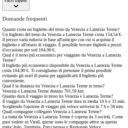
Facci sapere!
Domande frequenti
Quanto costa un biglietto del treno da Venezia a Lamezia Terme?
Un biglietto del treno da Venezia a Lamezia Terme costa 154,54 €.
Il prezzo varia tuttavia in base all'anticipo con cui si acquista il
biglietto e all'orario di viaggio. È possibile trovare biglietti a prezzi
d'occasione per soli 104,90 €.
Qual è il treno più economico per viaggiare da Venezia a Lamezia
Terme?
Il biglietto più economico disponibile da Venezia a Lamezia Terme
costa 104,90 €. Ti consigliamo di prenotare il prima possibile
evitando gli orari di punta per aggiudicarti il biglietto più
conveniente.
Qual è la distanza tra Venezia e Lamezia Terme in treno?
Venezia e Lamezia Terme distano 791,59 km.
Quanto dura il viaggio in treno tra Venezia e Lamezia Terme?
Il viaggio da Venezia a Lamezia Terme dura in media 10 h e 33 min.
Scegliendo l'opzione di viaggio più veloce arriverai in 7 h e 58 min.
Quali compagnie collegano Venezia a Lamezia Terme?
La tratta da Venezia a Lamezia Terme è coperta da 3 società. Come
puoi vedere su Virail, queste sono le compagnie attive su questa
tratta: Italo, Trenitalia, Frecciarossa e Regionale Veloce.