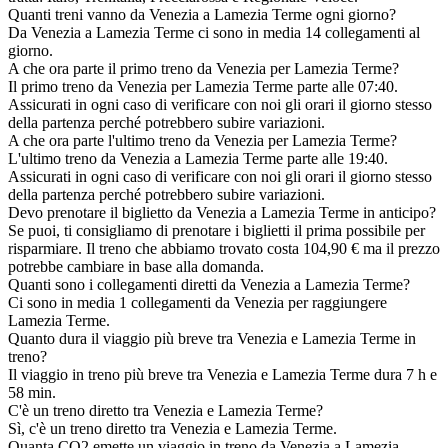
Quanti treni vanno da Venezia a Lamezia Terme ogni giorno?
Da Venezia a Lamezia Terme ci sono in media 14 collegamenti al
giorno.
A che ora parte il primo treno da Venezia per Lamezia Terme?
Il primo treno da Venezia per Lamezia Terme parte alle 07:40.
Assicurati in ogni caso di verificare con noi gli orari il giorno stesso
della partenza perché potrebbero subire variazioni.
A che ora parte l'ultimo treno da Venezia per Lamezia Terme?
L'ultimo treno da Venezia a Lamezia Terme parte alle 19:40.
Assicurati in ogni caso di verificare con noi gli orari il giorno stesso
della partenza perché potrebbero subire variazioni.
Devo prenotare il biglietto da Venezia a Lamezia Terme in anticipo?
Se puoi, ti consigliamo di prenotare i biglietti il prima possibile per
risparmiare. Il treno che abbiamo trovato costa 104,90 € ma il prezzo
potrebbe cambiare in base alla domanda.
Quanti sono i collegamenti diretti da Venezia a Lamezia Terme?
Ci sono in media 1 collegamenti da Venezia per raggiungere
Lamezia Terme.
Quanto dura il viaggio più breve tra Venezia e Lamezia Terme in
treno?
Il viaggio in treno più breve tra Venezia e Lamezia Terme dura 7 h e
58 min.
C'è un treno diretto tra Venezia e Lamezia Terme?
Sì, c'è un treno diretto tra Venezia e Lamezia Terme.
Quanta CO2 emette un viaggio in treno da Venezia a Lamezia