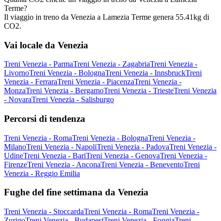
Terme?
Il viaggio in treno da Venezia a Lamezia Terme genera 55.41kg di
CO2.
Vai locale da Venezia
Treni Venezia - Parma
Treni Venezia - Zagabria
Treni Venezia -
Livorno
Treni Venezia - Bologna
Treni Venezia - Innsbruck
Treni
Venezia - Ferrara
Treni Venezia - Piacenza
Treni Venezia -
Monza
Treni Venezia - Bergamo
Treni Venezia - Trieste
Treni Venezia
- Novara
Treni Venezia - Salisburgo
Percorsi di tendenza
Treni Venezia - Roma
Treni Venezia - Bologna
Treni Venezia -
Milano
Treni Venezia - Napoli
Treni Venezia - Padova
Treni Venezia -
Udine
Treni Venezia - Bari
Treni Venezia - Genova
Treni Venezia -
Firenze
Treni Venezia - Ancona
Treni Venezia - Benevento
Treni
Venezia - Reggio Emilia
Fughe del fine settimana da Venezia
Treni Venezia - Stoccarda
Treni Venezia - Roma
Treni Venezia -
Zurigo
Treni Venezia - Budapest
Treni Venezia - Foggia
Treni