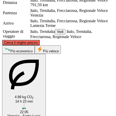
Italo, Trenitalia, Frecciarossa, Regionale Veloce
Distanza
791,59 km
Italo, Trenitalia, Frecciarossa, Regionale Veloce
Partenza
Venezia
Italo, Trenitalia, Frecciarossa, Regionale Veloce
Arrivo
Lamezia Terme
Operatore di
Italo, Trenitalia
Italo, Trenitalia,
Vedi
viaggio
Frecciarossa, Regionale Veloce
©
CARTO
, ©
OpenStreetMap
contributors
Cerca il miglior prezzo
Venice
Più economico
Più veloce
4.89 kg CO
2
14 h 23 min
Lamezia Terme
22:05
Venezia - Santa Lucia