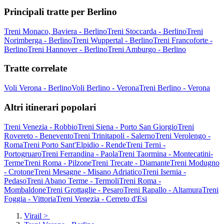
Principali tratte per Berlino
Treni Monaco, Baviera - Berlino
Treni Stoccarda - Berlino
Treni
Norimberga - Berlino
Treni Wuppertal - Berlino
Treni Francoforte -
Berlino
Treni Hannover - Berlino
Treni Amburgo - Berlino
Tratte correlate
Voli Verona - Berlino
Voli Berlino - Verona
Treni Berlino - Verona
Altri itinerari popolari
Treni Venezia - Robbio
Treni Siena - Porto San Giorgio
Treni
Rovereto - Benevento
Treni Trinitapoli - Salerno
Treni Verolengo -
Roma
Treni Porto Sant'Elpidio - Rende
Treni Terni -
Portogruaro
Treni Ferrandina - Paola
Treni Taormina - Montecatini-
Terme
Treni Roma - Pilzone
Treni Trecate - Diamante
Treni Modugno
- Crotone
Treni Mesagne - Misano Adriatico
Treni Isernia -
Pedaso
Treni Abano Terme - Termoli
Treni Roma -
Mombaldone
Treni Grottaglie - Pesaro
Treni Rapallo - Altamura
Treni
Foggia - Vittoria
Treni Venezia - Cerreto d'Esi
Virail
>