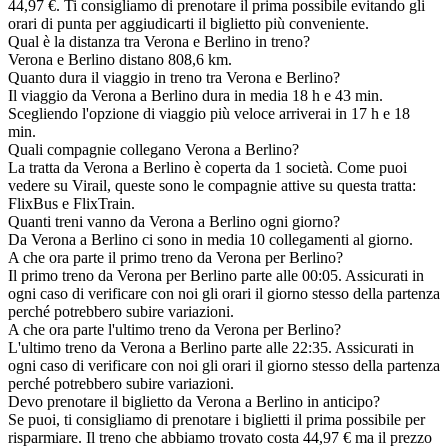
44,97 €. Ti consigliamo di prenotare il prima possibile evitando gli
orari di punta per aggiudicarti il biglietto più conveniente.
Qual è la distanza tra Verona e Berlino in treno?
Verona e Berlino distano 808,6 km.
Quanto dura il viaggio in treno tra Verona e Berlino?
Il viaggio da Verona a Berlino dura in media 18 h e 43 min.
Scegliendo l'opzione di viaggio più veloce arriverai in 17 h e 18
min.
Quali compagnie collegano Verona a Berlino?
La tratta da Verona a Berlino è coperta da 1 società. Come puoi
vedere su Virail, queste sono le compagnie attive su questa tratta:
FlixBus e FlixTrain.
Quanti treni vanno da Verona a Berlino ogni giorno?
Da Verona a Berlino ci sono in media 10 collegamenti al giorno.
A che ora parte il primo treno da Verona per Berlino?
Il primo treno da Verona per Berlino parte alle 00:05. Assicurati in
ogni caso di verificare con noi gli orari il giorno stesso della partenza
perché potrebbero subire variazioni.
A che ora parte l'ultimo treno da Verona per Berlino?
L'ultimo treno da Verona a Berlino parte alle 22:35. Assicurati in
ogni caso di verificare con noi gli orari il giorno stesso della partenza
perché potrebbero subire variazioni.
Devo prenotare il biglietto da Verona a Berlino in anticipo?
Se puoi, ti consigliamo di prenotare i biglietti il prima possibile per
risparmiare. Il treno che abbiamo trovato costa 44,97 € ma il prezzo