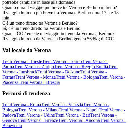
potrebbe cambiare in base alla domanda.
Quanto dura il viaggio più breve tra Verona e Berlino in treno?
Il viaggio in treno più breve tra Verona e Berlino dura 17 h e 18
min.
C'è un treno diretto tra Verona e Berlino?
Sì, c'è un treno diretto tra Verona e Berlino.
Quanta CO2 emette un viaggio in treno da Verona a Berlino?
Il viaggio in treno da Verona a Berlino genera 56.6kg di CO2.
Vai locale da Verona
Treni Verona - Trieste
Treni Verona - Torino
Treni Verona -
Parma
Treni Verona - Zurigo
Treni Verona - Reggio Emilia
Treni
Verona - Innsbruck
Treni Verona - Bolzano
Treni Verona -
Ferrara
Treni Verona - Monza
Treni Verona - Bologna
Treni Verona -
Piacenza
Treni Verona - Brescia
Percorsi di tendenza
Treni Verona - Roma
Treni Verona - Venezia
Treni Verona -
Bologna
Treni Verona - Milano
Treni Verona - Napoli
Treni Verona -
Padova
Treni Verona - Udine
Treni Verona - Bari
Treni Verona -
Genova
Treni Verona - Firenze
Treni Verona - Ancona
Treni Verona -
Benevento