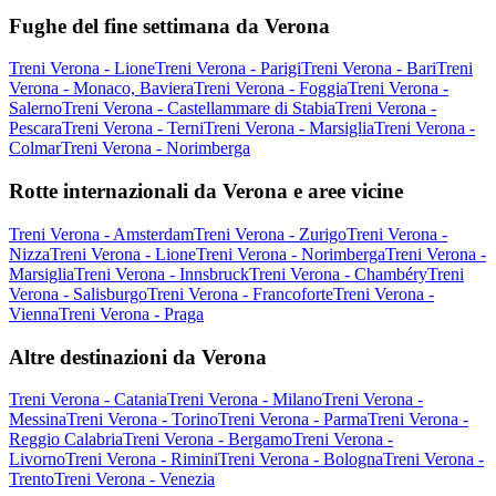
Fughe del fine settimana da Verona
Treni Verona - Lione
Treni Verona - Parigi
Treni Verona - Bari
Treni
Verona - Monaco, Baviera
Treni Verona - Foggia
Treni Verona -
Salerno
Treni Verona - Castellammare di Stabia
Treni Verona -
Pescara
Treni Verona - Terni
Treni Verona - Marsiglia
Treni Verona -
Colmar
Treni Verona - Norimberga
Rotte internazionali da Verona e aree vicine
Treni Verona - Amsterdam
Treni Verona - Zurigo
Treni Verona -
Nizza
Treni Verona - Lione
Treni Verona - Norimberga
Treni Verona -
Marsiglia
Treni Verona - Innsbruck
Treni Verona - Chambéry
Treni
Verona - Salisburgo
Treni Verona - Francoforte
Treni Verona -
Vienna
Treni Verona - Praga
Altre destinazioni da Verona
Treni Verona - Catania
Treni Verona - Milano
Treni Verona -
Messina
Treni Verona - Torino
Treni Verona - Parma
Treni Verona -
Reggio Calabria
Treni Verona - Bergamo
Treni Verona -
Livorno
Treni Verona - Rimini
Treni Verona - Bologna
Treni Verona -
Trento
Treni Verona - Venezia