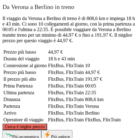
Da Verona a Berlino in treno
Il viaggio da Verona a Berlino di treno è di 808,6 km e impiega 18 h
e 43 min. Ci sono 10 collegamenti al giorno, con la prima partenza a
00:05 e l'ultima a 22:35. È possibile viaggiare da Verona a Berlino
tramite treno per un minimo di 44,97 € o fino a 191,97 €. Il miglior
prezzo per questo viaggio è 44,97 €.
Prezzo più basso
44,97 €
Durata del viaggio
18 h e 43 min
Connessione al giorno
FlixBus, FlixTrain
10
Prezzo più basso
FlixBus, FlixTrain
44,97 €
Il prezzo più alto
FlixBus, FlixTrain
191,97 €
Prima Partenza
FlixBus, FlixTrain
00:05
Ultima partenza
FlixBus, FlixTrain
22:35
Distanza
FlixBus, FlixTrain
808,6 km
Partenza
FlixBus, FlixTrain
Verona
Arrivo
FlixBus, FlixTrain
Berlino
Operatore di viaggio
FlixBus, FlixTrain
FlixBus, FlixTrain
©
CARTO
, ©
OpenStreetMap
contributors
Cerca il miglior prezzo
Berlin
Più economico
Più veloce