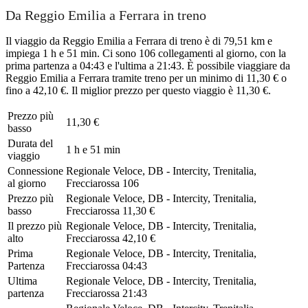
Da Reggio Emilia a Ferrara in treno
Il viaggio da Reggio Emilia a Ferrara di treno è di 79,51 km e
impiega 1 h e 51 min. Ci sono 106 collegamenti al giorno, con la
prima partenza a 04:43 e l'ultima a 21:43. È possibile viaggiare da
Reggio Emilia a Ferrara tramite treno per un minimo di 11,30 € o
fino a 42,10 €. Il miglior prezzo per questo viaggio è 11,30 €.
Prezzo più
11,30 €
basso
Durata del
1 h e 51 min
viaggio
Connessione
Regionale Veloce, DB - Intercity, Trenitalia,
al giorno
Frecciarossa
106
Prezzo più
Regionale Veloce, DB - Intercity, Trenitalia,
basso
Frecciarossa
11,30 €
Il prezzo più
Regionale Veloce, DB - Intercity, Trenitalia,
alto
Frecciarossa
42,10 €
Prima
Regionale Veloce, DB - Intercity, Trenitalia,
Partenza
Frecciarossa
04:43
Ultima
Regionale Veloce, DB - Intercity, Trenitalia,
partenza
Frecciarossa
21:43