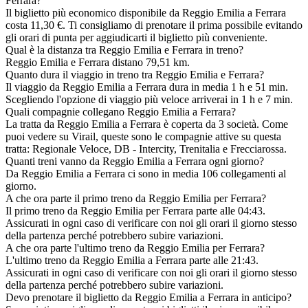
Ferrara?
Il biglietto più economico disponibile da Reggio Emilia a Ferrara
costa 11,30 €. Ti consigliamo di prenotare il prima possibile evitando
gli orari di punta per aggiudicarti il biglietto più conveniente.
Qual è la distanza tra Reggio Emilia e Ferrara in treno?
Reggio Emilia e Ferrara distano 79,51 km.
Quanto dura il viaggio in treno tra Reggio Emilia e Ferrara?
Il viaggio da Reggio Emilia a Ferrara dura in media 1 h e 51 min.
Scegliendo l'opzione di viaggio più veloce arriverai in 1 h e 7 min.
Quali compagnie collegano Reggio Emilia a Ferrara?
La tratta da Reggio Emilia a Ferrara è coperta da 3 società. Come
puoi vedere su Virail, queste sono le compagnie attive su questa
tratta: Regionale Veloce, DB - Intercity, Trenitalia e Frecciarossa.
Quanti treni vanno da Reggio Emilia a Ferrara ogni giorno?
Da Reggio Emilia a Ferrara ci sono in media 106 collegamenti al
giorno.
A che ora parte il primo treno da Reggio Emilia per Ferrara?
Il primo treno da Reggio Emilia per Ferrara parte alle 04:43.
Assicurati in ogni caso di verificare con noi gli orari il giorno stesso
della partenza perché potrebbero subire variazioni.
A che ora parte l'ultimo treno da Reggio Emilia per Ferrara?
L'ultimo treno da Reggio Emilia a Ferrara parte alle 21:43.
Assicurati in ogni caso di verificare con noi gli orari il giorno stesso
della partenza perché potrebbero subire variazioni.
Devo prenotare il biglietto da Reggio Emilia a Ferrara in anticipo?