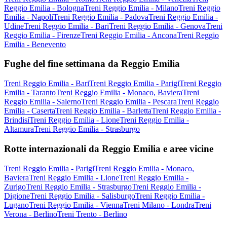
Reggio Emilia - Bologna
Treni Reggio Emilia - Milano
Treni Reggio
Emilia - Napoli
Treni Reggio Emilia - Padova
Treni Reggio Emilia -
Udine
Treni Reggio Emilia - Bari
Treni Reggio Emilia - Genova
Treni
Reggio Emilia - Firenze
Treni Reggio Emilia - Ancona
Treni Reggio
Emilia - Benevento
Fughe del fine settimana da Reggio Emilia
Treni Reggio Emilia - Bari
Treni Reggio Emilia - Parigi
Treni Reggio
Emilia - Taranto
Treni Reggio Emilia - Monaco, Baviera
Treni
Reggio Emilia - Salerno
Treni Reggio Emilia - Pescara
Treni Reggio
Emilia - Caserta
Treni Reggio Emilia - Barletta
Treni Reggio Emilia -
Brindisi
Treni Reggio Emilia - Lione
Treni Reggio Emilia -
Altamura
Treni Reggio Emilia - Strasburgo
Rotte internazionali da Reggio Emilia e aree vicine
Treni Reggio Emilia - Parigi
Treni Reggio Emilia - Monaco,
Baviera
Treni Reggio Emilia - Lione
Treni Reggio Emilia -
Zurigo
Treni Reggio Emilia - Strasburgo
Treni Reggio Emilia -
Digione
Treni Reggio Emilia - Salisburgo
Treni Reggio Emilia -
Lugano
Treni Reggio Emilia - Vienna
Treni Milano - Londra
Treni
Verona - Berlino
Treni Trento - Berlino