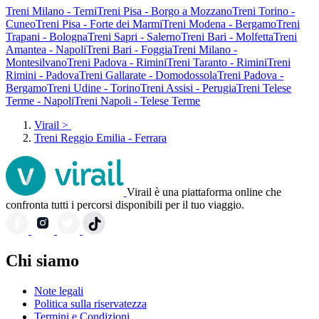
Treni Milano - Terni
Treni Pisa - Borgo a Mozzano
Treni Torino -
Cuneo
Treni Pisa - Forte dei Marmi
Treni Modena - Bergamo
Treni
Trapani - Bologna
Treni Sapri - Salerno
Treni Bari - Molfetta
Treni
Amantea - Napoli
Treni Bari - Foggia
Treni Milano -
Montesilvano
Treni Padova - Rimini
Treni Taranto - Rimini
Treni
Rimini - Padova
Treni Gallarate - Domodossola
Treni Padova -
Bergamo
Treni Udine - Torino
Treni Assisi - Perugia
Treni Telese
Terme - Napoli
Treni Napoli - Telese Terme
Virail
>
Treni Reggio Emilia - Ferrara
Virail è una piattaforma online che
confronta tutti i percorsi disponibili per il tuo viaggio.
Chi siamo
Note legali
Politica sulla riservatezza
Termini e Condizioni