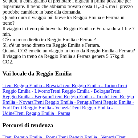
Se puoi, ti consigliamo di prenotare i biglietti il prima possibile per
risparmiare. Il treno che abbiamo trovato costa 11,30 € ma il prezzo
potrebbe cambiare in base alla domanda.
Quanto dura il viaggio più breve tra Reggio Emilia e Ferrara in
treno?
Il viaggio in treno più breve tra Reggio Emilia e Ferrara dura 1 h e 7
min.
C'è un treno diretto tra Reggio Emilia e Ferrara?
Sì, c'è un treno diretto tra Reggio Emilia e Ferrara.
Quanta CO2 emette un viaggio in treno da Reggio Emilia a Ferrara?
Il viaggio in treno da Reggio Emilia a Ferrara genera 5.57kg di
CO2.
Vai locale da Reggio Emilia
Treni Reggio Emilia - Brescia
Treni Reggio Emilia - Torino
Treni
Reggio Emilia - Livorno
Treni Reggio Emilia - Bologna
Treni
Reggio Emilia - Bergamo
Treni Reggio Emilia - Trento
Treni Reggio
Emilia - Novara
Treni Reggio Emilia - Perugia
Treni Reggio Emilia -
Forlì
Treni Reggio Emilia - Venezia
Treni Reggio Emilia -
Udine
Treni Reggio Emilia - Parma
Percorsi di tendenza
Treni Reggio Emilia - Roma
Treni Reggio Emilia - Venezia
Treni