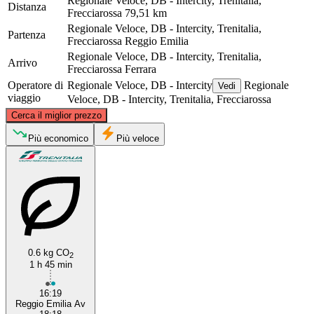
Regionale Veloce, DB - Intercity, Trenitalia,
Distanza
Frecciarossa
79,51 km
Regionale Veloce, DB - Intercity, Trenitalia,
Partenza
Frecciarossa
Reggio Emilia
Regionale Veloce, DB - Intercity, Trenitalia,
Arrivo
Frecciarossa
Ferrara
Operatore di
Regionale Veloce, DB - Intercity
Regionale
Vedi
viaggio
Veloce, DB - Intercity, Trenitalia, Frecciarossa
©
CARTO
, ©
OpenStreetMap
contributors
Cerca il miglior prezzo
Più economico
Più veloce
Ferrara
Reggio Emilia
0.6 kg CO
2
1 h 45 min
16:19
Reggio Emilia Av