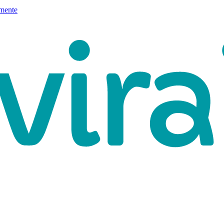
mente