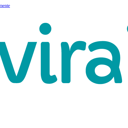
mente