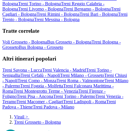
Bologna
Treni Torino - Bologna
Treni Reggio Calabria -
Bologna
Treni Livorno - Bologna
Treni Bergamo - Bologna
Treni
Cagliari - Bologna
Treni Rimini - Bologna
Treni Bari - Bologna
Treni
Trento - Bologna
Treni Messina - Bologna
Tratte correlate
Voli Grosseto - Bologna
Bus Grosseto - Bologna
Treni Bologna -
Grosseto
Bus Bologna - Grosseto
Altri itinerari popolari
Treni Savona - Lucca
Treni Valencia - Madrid
Treni Torino -
Senigallia
Treni Cefalù - Napoli
Treni Milano - Grosseto
Treni Chiusi
- Napoli
Treni Como - Monza
Treni Roma - Valmontone
Treni Milano
- Palermo
Treni Foggia - Molfetta
Treni Falconara Marittima -
Roma
Treni Montegrotto Terme - Venezia
Treni Firenze -
Foligno
Treni Pisa - Ancona
Treni Torino - Palermo
Treni Venezia -
Teramo
Treni Macomer - Cagliari
Treni Ladispoli - Roma
Treni
Padova - Thiene
Treni Padova - Milano
Virail
>
Treni Grosseto - Bologna