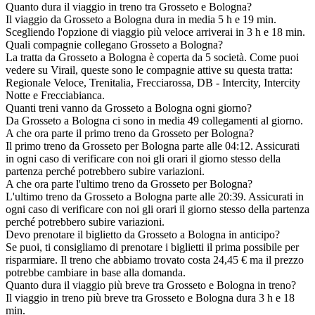
Quanto dura il viaggio in treno tra Grosseto e Bologna?
Il viaggio da Grosseto a Bologna dura in media 5 h e 19 min.
Scegliendo l'opzione di viaggio più veloce arriverai in 3 h e 18 min.
Quali compagnie collegano Grosseto a Bologna?
La tratta da Grosseto a Bologna è coperta da 5 società. Come puoi
vedere su Virail, queste sono le compagnie attive su questa tratta:
Regionale Veloce, Trenitalia, Frecciarossa, DB - Intercity, Intercity
Notte e Frecciabianca.
Quanti treni vanno da Grosseto a Bologna ogni giorno?
Da Grosseto a Bologna ci sono in media 49 collegamenti al giorno.
A che ora parte il primo treno da Grosseto per Bologna?
Il primo treno da Grosseto per Bologna parte alle 04:12. Assicurati
in ogni caso di verificare con noi gli orari il giorno stesso della
partenza perché potrebbero subire variazioni.
A che ora parte l'ultimo treno da Grosseto per Bologna?
L'ultimo treno da Grosseto a Bologna parte alle 20:39. Assicurati in
ogni caso di verificare con noi gli orari il giorno stesso della partenza
perché potrebbero subire variazioni.
Devo prenotare il biglietto da Grosseto a Bologna in anticipo?
Se puoi, ti consigliamo di prenotare i biglietti il prima possibile per
risparmiare. Il treno che abbiamo trovato costa 24,45 € ma il prezzo
potrebbe cambiare in base alla domanda.
Quanto dura il viaggio più breve tra Grosseto e Bologna in treno?
Il viaggio in treno più breve tra Grosseto e Bologna dura 3 h e 18
min.