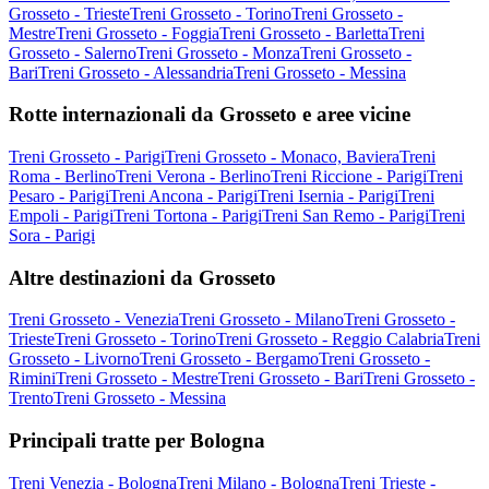
Grosseto - Trieste
Treni Grosseto - Torino
Treni Grosseto -
Mestre
Treni Grosseto - Foggia
Treni Grosseto - Barletta
Treni
Grosseto - Salerno
Treni Grosseto - Monza
Treni Grosseto -
Bari
Treni Grosseto - Alessandria
Treni Grosseto - Messina
Rotte internazionali da Grosseto e aree vicine
Treni Grosseto - Parigi
Treni Grosseto - Monaco, Baviera
Treni
Roma - Berlino
Treni Verona - Berlino
Treni Riccione - Parigi
Treni
Pesaro - Parigi
Treni Ancona - Parigi
Treni Isernia - Parigi
Treni
Empoli - Parigi
Treni Tortona - Parigi
Treni San Remo - Parigi
Treni
Sora - Parigi
Altre destinazioni da Grosseto
Treni Grosseto - Venezia
Treni Grosseto - Milano
Treni Grosseto -
Trieste
Treni Grosseto - Torino
Treni Grosseto - Reggio Calabria
Treni
Grosseto - Livorno
Treni Grosseto - Bergamo
Treni Grosseto -
Rimini
Treni Grosseto - Mestre
Treni Grosseto - Bari
Treni Grosseto -
Trento
Treni Grosseto - Messina
Principali tratte per Bologna
Treni Venezia - Bologna
Treni Milano - Bologna
Treni Trieste -