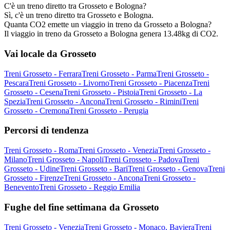
C'è un treno diretto tra Grosseto e Bologna?
Sì, c'è un treno diretto tra Grosseto e Bologna.
Quanta CO2 emette un viaggio in treno da Grosseto a Bologna?
Il viaggio in treno da Grosseto a Bologna genera 13.48kg di CO2.
Vai locale da Grosseto
Treni Grosseto - Ferrara
Treni Grosseto - Parma
Treni Grosseto -
Pescara
Treni Grosseto - Livorno
Treni Grosseto - Piacenza
Treni
Grosseto - Cesena
Treni Grosseto - Pistoia
Treni Grosseto - La
Spezia
Treni Grosseto - Ancona
Treni Grosseto - Rimini
Treni
Grosseto - Cremona
Treni Grosseto - Perugia
Percorsi di tendenza
Treni Grosseto - Roma
Treni Grosseto - Venezia
Treni Grosseto -
Milano
Treni Grosseto - Napoli
Treni Grosseto - Padova
Treni
Grosseto - Udine
Treni Grosseto - Bari
Treni Grosseto - Genova
Treni
Grosseto - Firenze
Treni Grosseto - Ancona
Treni Grosseto -
Benevento
Treni Grosseto - Reggio Emilia
Fughe del fine settimana da Grosseto
Treni Grosseto - Venezia
Treni Grosseto - Monaco, Baviera
Treni