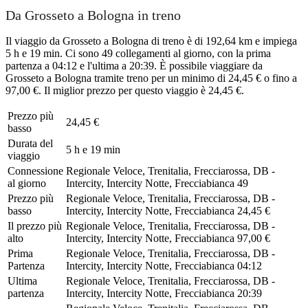
Da Grosseto a Bologna in treno
Il viaggio da Grosseto a Bologna di treno è di 192,64 km e impiega
5 h e 19 min. Ci sono 49 collegamenti al giorno, con la prima
partenza a 04:12 e l'ultima a 20:39. È possibile viaggiare da
Grosseto a Bologna tramite treno per un minimo di 24,45 € o fino a
97,00 €. Il miglior prezzo per questo viaggio è 24,45 €.
Prezzo più
24,45 €
basso
Durata del
5 h e 19 min
viaggio
Connessione
Regionale Veloce, Trenitalia, Frecciarossa, DB -
al giorno
Intercity, Intercity Notte, Frecciabianca
49
Prezzo più
Regionale Veloce, Trenitalia, Frecciarossa, DB -
basso
Intercity, Intercity Notte, Frecciabianca
24,45 €
Il prezzo più
Regionale Veloce, Trenitalia, Frecciarossa, DB -
alto
Intercity, Intercity Notte, Frecciabianca
97,00 €
Prima
Regionale Veloce, Trenitalia, Frecciarossa, DB -
Partenza
Intercity, Intercity Notte, Frecciabianca
04:12
Ultima
Regionale Veloce, Trenitalia, Frecciarossa, DB -
partenza
Intercity, Intercity Notte, Frecciabianca
20:39