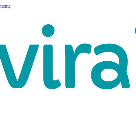
mente