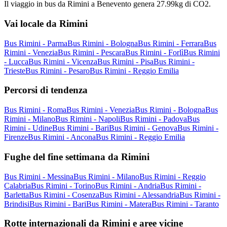
Il viaggio in bus da Rimini a Benevento genera 27.99kg di CO2.
Vai locale da Rimini
Bus Rimini - Parma
Bus Rimini - Bologna
Bus Rimini - Ferrara
Bus
Rimini - Venezia
Bus Rimini - Pescara
Bus Rimini - Forlì
Bus Rimini
- Lucca
Bus Rimini - Vicenza
Bus Rimini - Pisa
Bus Rimini -
Trieste
Bus Rimini - Pesaro
Bus Rimini - Reggio Emilia
Percorsi di tendenza
Bus Rimini - Roma
Bus Rimini - Venezia
Bus Rimini - Bologna
Bus
Rimini - Milano
Bus Rimini - Napoli
Bus Rimini - Padova
Bus
Rimini - Udine
Bus Rimini - Bari
Bus Rimini - Genova
Bus Rimini -
Firenze
Bus Rimini - Ancona
Bus Rimini - Reggio Emilia
Fughe del fine settimana da Rimini
Bus Rimini - Messina
Bus Rimini - Milano
Bus Rimini - Reggio
Calabria
Bus Rimini - Torino
Bus Rimini - Andria
Bus Rimini -
Barletta
Bus Rimini - Cosenza
Bus Rimini - Alessandria
Bus Rimini -
Brindisi
Bus Rimini - Bari
Bus Rimini - Matera
Bus Rimini - Taranto
Rotte internazionali da Rimini e aree vicine