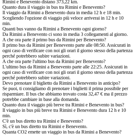
Rimini e Benevento distano 373,22 km.
Quanto dura il viaggio in bus tra Rimini e Benevento?
Il viaggio da Rimini a Benevento dura in media 12 h e 18 min.
Scegliendo l'opzione di viaggio più veloce arriverai in 12 h e 10
min.
Quanti bus vanno da Rimini a Benevento ogni giorno?
Da Rimini a Benevento ci sono in media 3 collegamenti al giorno.
A che ora parte il primo bus da Rimini per Benevento?
Il primo bus da Rimini per Benevento parte alle 08:50. Assicurati in
ogni caso di verificare con noi gli orari il giorno stesso della partenza
perché potrebbero subire variazioni.
A che ora parte l'ultimo bus da Rimini per Benevento?
L'ultimo bus da Rimini a Benevento parte alle 22:25. Assicurati in
ogni caso di verificare con noi gli orari il giorno stesso della partenza
perché potrebbero subire variazioni.
Devo prenotare il biglietto da Rimini a Benevento in anticipo?
Se puoi, ti consigliamo di prenotare i biglietti il prima possibile per
risparmiare. Il bus che abbiamo trovato costa 32,47 € ma il prezzo
potrebbe cambiare in base alla domanda.
Quanto dura il viaggio più breve tra Rimini e Benevento in bus?
Il viaggio in bus più breve tra Rimini e Benevento dura 12 h e 10
min.
C'è un bus diretto tra Rimini e Benevento?
Sì, c'è un bus diretto tra Rimini e Benevento.
Quanta CO2 emette un viaggio in bus da Rimini a Benevento?