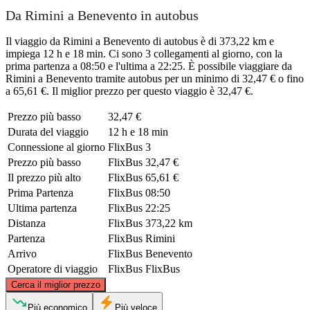
Da Rimini a Benevento in autobus
Il viaggio da Rimini a Benevento di autobus è di 373,22 km e
impiega 12 h e 18 min. Ci sono 3 collegamenti al giorno, con la
prima partenza a 08:50 e l'ultima a 22:25. È possibile viaggiare da
Rimini a Benevento tramite autobus per un minimo di 32,47 € o fino
a 65,61 €. Il miglior prezzo per questo viaggio è 32,47 €.
Prezzo più basso
32,47 €
Durata del viaggio
12 h e 18 min
Connessione al giorno
FlixBus
3
Prezzo più basso
FlixBus
32,47 €
Il prezzo più alto
FlixBus
65,61 €
Prima Partenza
FlixBus
08:50
Ultima partenza
FlixBus
22:25
Distanza
FlixBus
373,22 km
Partenza
FlixBus
Rimini
Arrivo
FlixBus
Benevento
Operatore di viaggio
FlixBus
FlixBus
©
CARTO
, ©
OpenStreetMap
contributors
Cerca il miglior prezzo
Rimini
Più economico
Più veloce