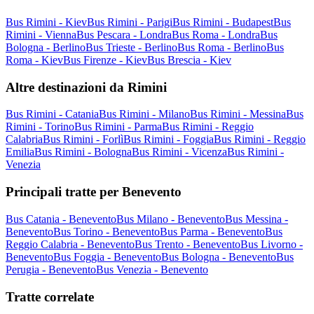
Bus Rimini - Kiev
Bus Rimini - Parigi
Bus Rimini - Budapest
Bus
Rimini - Vienna
Bus Pescara - Londra
Bus Roma - Londra
Bus
Bologna - Berlino
Bus Trieste - Berlino
Bus Roma - Berlino
Bus
Roma - Kiev
Bus Firenze - Kiev
Bus Brescia - Kiev
Altre destinazioni da Rimini
Bus Rimini - Catania
Bus Rimini - Milano
Bus Rimini - Messina
Bus
Rimini - Torino
Bus Rimini - Parma
Bus Rimini - Reggio
Calabria
Bus Rimini - Forlì
Bus Rimini - Foggia
Bus Rimini - Reggio
Emilia
Bus Rimini - Bologna
Bus Rimini - Vicenza
Bus Rimini -
Venezia
Principali tratte per Benevento
Bus Catania - Benevento
Bus Milano - Benevento
Bus Messina -
Benevento
Bus Torino - Benevento
Bus Parma - Benevento
Bus
Reggio Calabria - Benevento
Bus Trento - Benevento
Bus Livorno -
Benevento
Bus Foggia - Benevento
Bus Bologna - Benevento
Bus
Perugia - Benevento
Bus Venezia - Benevento
Tratte correlate