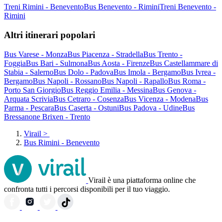
Treni Rimini - Benevento
Bus Benevento - Rimini
Treni Benevento -
Rimini
Altri itinerari popolari
Bus Varese - Monza
Bus Piacenza - Stradella
Bus Trento -
Foggia
Bus Bari - Sulmona
Bus Aosta - Firenze
Bus Castellammare di
Stabia - Salerno
Bus Dolo - Padova
Bus Imola - Bergamo
Bus Ivrea -
Bergamo
Bus Napoli - Rossano
Bus Napoli - Rapallo
Bus Roma -
Porto San Giorgio
Bus Reggio Emilia - Messina
Bus Genova -
Arquata Scrivia
Bus Cetraro - Cosenza
Bus Vicenza - Modena
Bus
Parma - Pescara
Bus Caserta - Ostuni
Bus Padova - Udine
Bus
Bressanone Brixen - Trento
Virail
>
Bus Rimini - Benevento
Virail è una piattaforma online che
confronta tutti i percorsi disponibili per il tuo viaggio.