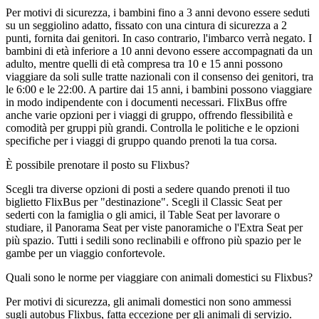
Per motivi di sicurezza, i bambini fino a 3 anni devono essere seduti
su un seggiolino adatto, fissato con una cintura di sicurezza a 2
punti, fornita dai genitori. In caso contrario, l'imbarco verrà negato. I
bambini di età inferiore a 10 anni devono essere accompagnati da un
adulto, mentre quelli di età compresa tra 10 e 15 anni possono
viaggiare da soli sulle tratte nazionali con il consenso dei genitori, tra
le 6:00 e le 22:00. A partire dai 15 anni, i bambini possono viaggiare
in modo indipendente con i documenti necessari. FlixBus offre
anche varie opzioni per i viaggi di gruppo, offrendo flessibilità e
comodità per gruppi più grandi. Controlla le politiche e le opzioni
specifiche per i viaggi di gruppo quando prenoti la tua corsa.
È possibile prenotare il posto su Flixbus?
Scegli tra diverse opzioni di posti a sedere quando prenoti il ​​tuo
biglietto FlixBus per "destinazione". Scegli il Classic Seat per
sederti con la famiglia o gli amici, il Table Seat per lavorare o
studiare, il Panorama Seat per viste panoramiche o l'Extra Seat per
più spazio. Tutti i sedili sono reclinabili e offrono più spazio per le
gambe per un viaggio confortevole.
Quali sono le norme per viaggiare con animali domestici su Flixbus?
Per motivi di sicurezza, gli animali domestici non sono ammessi
sugli autobus Flixbus, fatta eccezione per gli animali di servizio.