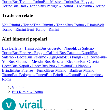
Torino
Bus Trento - Torino
Bus Mestre - Torino
Bus Foggia -
Torino
Bus Bari - Torino
Bus Perugia - Torino
Bus Messina - Torino
Tratte correlate
Voli Rimini - Torino
Treni Rimini - Torino
Bus Torino - Rimini
Voli
Torino - Rimini
Treni Torino - Rimini
Altri itinerari popolari
Bus Barletta - Trinitapoli
Bus Grosseto - Napoli
Bus Salerno -
Torino
Bus Firenze - Reggio Calabria
Bus Catania - Napoli
Bus
Salerno - Lecce
Bus Palermo - Agrigento
Bus Parigi - La Roche-sur-
Yon
Bus Siracusa - Messina
Bus Brescia - Riccione
Bus Caserta -
Lecce
Bus Napoli - Lecce
Bus Pisa - Levanto
Bus Napoli -
Brindisi
Bus Firenze - Termoli
Bus Milano - Bari
Bus Milano -
Tirano
Bus Bologna - Cuneo
Bus Brindisi - Ostuni
Bus Ciampino -
Roma
Virail
>
Bus Rimini - Torino