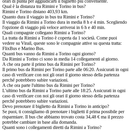
orari di punta per aggiudicarti il biglietto più conveniente.
Qual è la distanza tra Rimini e Torino in bus?
Rimini e Torino distano 403,93 km.
Quanto dura il viaggio in bus tra Rimini e Torino?
Il viaggio da Rimini a Torino dura in media 8 h e 4 min. Scegliendo
l'opzione di viaggio più veloce arriverai in 6 h e 40 min.
Quali compagnie collegano Rimini a Torino?
La tratta da Rimini a Torino è coperta da 1 società. Come puoi
vedere su Virail, queste sono le compagnie attive su questa tratta:
FlixBus e Marino Bus.
Quanti bus vanno da Rimini a Torino ogni giorno?
Da Rimini a Torino ci sono in media 14 collegamenti al giorno.
A che ora parte il primo bus da Rimini per Torino?
Il primo bus da Rimini per Torino parte alle 06:20. Assicurati in ogni
caso di verificare con noi gli orari il giorno stesso della partenza
perché potrebbero subire variazioni.
A che ora parte l'ultimo bus da Rimini per Torino?
L'ultimo bus da Rimini a Torino parte alle 18:25. Assicurati in ogni
caso di verificare con noi gli orari il giorno stesso della partenza
perché potrebbero subire variazioni.
Devo prenotare il biglietto da Rimini a Torino in anticipo?
Se puoi, ti consigliamo di prenotare i biglietti il prima possibile per
risparmiare. Il bus che abbiamo trovato costa 34,48 € ma il prezzo
potrebbe cambiare in base alla domanda.
Quanti sono i collegamenti diretti da Rimini a Torino?