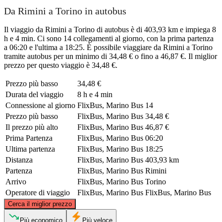
Da Rimini a Torino in autobus
Il viaggio da Rimini a Torino di autobus è di 403,93 km e impiega 8
h e 4 min. Ci sono 14 collegamenti al giorno, con la prima partenza
a 06:20 e l'ultima a 18:25. È possibile viaggiare da Rimini a Torino
tramite autobus per un minimo di 34,48 € o fino a 46,87 €. Il miglior
prezzo per questo viaggio è 34,48 €.
Prezzo più basso
34,48 €
Durata del viaggio
8 h e 4 min
Connessione al giorno
FlixBus, Marino Bus
14
Prezzo più basso
FlixBus, Marino Bus
34,48 €
Il prezzo più alto
FlixBus, Marino Bus
46,87 €
Prima Partenza
FlixBus, Marino Bus
06:20
Ultima partenza
FlixBus, Marino Bus
18:25
Distanza
FlixBus, Marino Bus
403,93 km
Partenza
FlixBus, Marino Bus
Rimini
Arrivo
FlixBus, Marino Bus
Torino
Operatore di viaggio
FlixBus, Marino Bus
FlixBus, Marino Bus
©
CARTO
, ©
OpenStreetMap
contributors
Cerca il miglior prezzo
Più economico
Più veloce