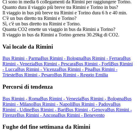
Ci sono in media 6 collegamenti da Rimini per raggiungere Torino.
Quanto dura il viaggio più breve tra Rimini e Torino in bus?
Il viaggio in bus più breve tra Rimini e Torino dura 6 h e 40 min.
C'è un bus diretto tra Rimini e Torino?
Sì, c'è un bus diretto tra Rimini e Torino.
Quanta CO2 emette un viaggio in bus da Rimini a Torino?
Il viaggio in bus da Rimini a Torino genera 30.29kg di CO2.
Vai locale da Rimini
Bus Rimini - Parma
Bus Rimini - Bologna
Bus Rimini - Ferrara
Bus
Rimini - Venezia
Bus Rimini - Pescara
Bus Rimini - Forlì
Bus Rimini
- Lucca
Bus Rimini - Vicenza
Bus Rimini - Pisa
Bus Rimini -
Trieste
Bus Rimini - Pesaro
Bus Rimini - Reggio Emilia
Percorsi di tendenza
Bus Rimini - Roma
Bus Rimini - Venezia
Bus Rimini - Bologna
Bus
Rimini - Milano
Bus Rimini - Napoli
Bus Rimini - Padova
Bus
Rimini - Udine
Bus Rimini - Bari
Bus Rimini - Genova
Bus Rimini -
Firenze
Bus Rimini - Ancona
Bus Rimini - Benevento
Fughe del fine settimana da Rimini