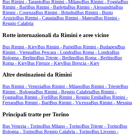
Bus Rimini - Taranto
Bus Rimini - Milano
Bus Rimini - Foggia
Bus
Rimini - Bari
Bus Rimini - Barletta
Bus Rimini - Alessandria
Bus
Rimini - Cosenza
Bus Rimini - Brindisi
Bus Rimini - Busto
Arsizio
Bus Rimini - Catania
Bus Rimini - Matera
Bus Rimini -
Reggio Calabria
Rotte internazionali da Rimini e aree vicine
Bus Rimini - Kiev
Bus Rimini - Parigi
Bus Rimini - Budapest
Bus
Rimini - Vienna
Bus Pescara - Londra
Bus Roma - Londra
Bus
Bologna - Berlino
Bus Trieste - Berlino
Bus Roma - Berlino
Bus
Roma - Kiev
Bus Firenze - Kiev
Bus Brescia - Kiev
Altre destinazioni da Rimini
Bus Rimini - Venezia
Bus Rimini - Milano
Bus Rimini - Trieste
Bus
Rimini - Bologna
Bus Rimini - Reggio Calabria
Bus Rimini -
Foggia
Bus Rimini - Forlì
Bus Rimini - Reggio Emilia
Bus Rimini -
Ferrara
Bus Rimini - Bari
Bus Rimini - Vicenza
Bus Rimini - Messina
Principali tratte per Torino
Bus Venezia - Torino
Bus Milano - Torino
Bus Trieste - Torino
Bus
Bologna - Torino
Bus Reggio Calabria - Torino
Bus Livorno -