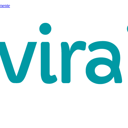
mente