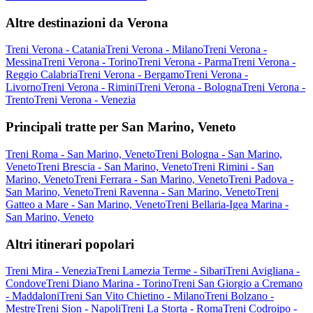
Altre destinazioni da Verona
Treni Verona - Catania
Treni Verona - Milano
Treni Verona -
Messina
Treni Verona - Torino
Treni Verona - Parma
Treni Verona -
Reggio Calabria
Treni Verona - Bergamo
Treni Verona -
Livorno
Treni Verona - Rimini
Treni Verona - Bologna
Treni Verona -
Trento
Treni Verona - Venezia
Principali tratte per San Marino, Veneto
Treni Roma - San Marino, Veneto
Treni Bologna - San Marino,
Veneto
Treni Brescia - San Marino, Veneto
Treni Rimini - San
Marino, Veneto
Treni Ferrara - San Marino, Veneto
Treni Padova -
San Marino, Veneto
Treni Ravenna - San Marino, Veneto
Treni
Gatteo a Mare - San Marino, Veneto
Treni Bellaria-Igea Marina -
San Marino, Veneto
Altri itinerari popolari
Treni Mira - Venezia
Treni Lamezia Terme - Sibari
Treni Avigliana -
Condove
Treni Diano Marina - Torino
Treni San Giorgio a Cremano
- Maddaloni
Treni San Vito Chietino - Milano
Treni Bolzano -
Mestre
Treni Sion - Napoli
Treni La Storta - Roma
Treni Codroipo -