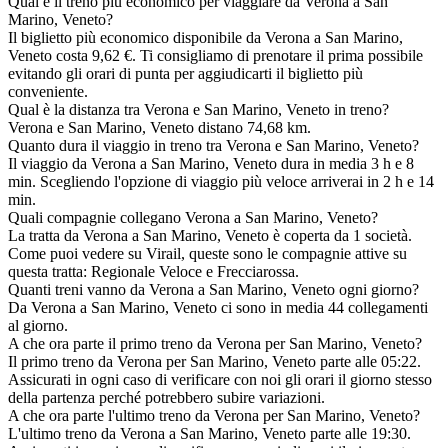
Qual è il treno più economico per viaggiare da Verona a San
Marino, Veneto?
Il biglietto più economico disponibile da Verona a San Marino,
Veneto costa 9,62 €. Ti consigliamo di prenotare il prima possibile
evitando gli orari di punta per aggiudicarti il biglietto più
conveniente.
Qual è la distanza tra Verona e San Marino, Veneto in treno?
Verona e San Marino, Veneto distano 74,68 km.
Quanto dura il viaggio in treno tra Verona e San Marino, Veneto?
Il viaggio da Verona a San Marino, Veneto dura in media 3 h e 8
min. Scegliendo l'opzione di viaggio più veloce arriverai in 2 h e 14
min.
Quali compagnie collegano Verona a San Marino, Veneto?
La tratta da Verona a San Marino, Veneto è coperta da 1 società.
Come puoi vedere su Virail, queste sono le compagnie attive su
questa tratta: Regionale Veloce e Frecciarossa.
Quanti treni vanno da Verona a San Marino, Veneto ogni giorno?
Da Verona a San Marino, Veneto ci sono in media 44 collegamenti
al giorno.
A che ora parte il primo treno da Verona per San Marino, Veneto?
Il primo treno da Verona per San Marino, Veneto parte alle 05:22.
Assicurati in ogni caso di verificare con noi gli orari il giorno stesso
della partenza perché potrebbero subire variazioni.
A che ora parte l'ultimo treno da Verona per San Marino, Veneto?
L'ultimo treno da Verona a San Marino, Veneto parte alle 19:30.