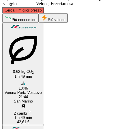
viaggio
Veloce, Frecciarossa
©
CARTO
, ©
OpenStreetMap
contributors
Cerca il miglior prezzo
San Marino, Veneto
Più economico
Più veloce
0.62 kg CO
2
Verona
1 h 49 min
18:46
Verona Porta Vescovo
21:44
San Marino
2 cambi
1 h 49 min
42,61 €