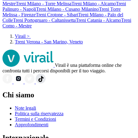
Mestre
Treni Milano - Torre Melissa
Treni Milano - Alcamo
Treni
Palinuro - Napoli
Treni Milano - Cusano Milanino
Treni Torre
Melissa - Firenze
Treni Crotone - Sibari
Treni Milano - Palo del
Colle
Treni Portogruaro - Caltanissetta
Treni Catania - Alcamo
Treni
Como - Mestre
Virail
>
Treni Verona - San Marino, Veneto
Virail è una piattaforma online che
confronta tutti i percorsi disponibili per il tuo viaggio.
Chi siamo
Note legali
Politica sulla riservatezza
Termini e Condizioni
Approfondimenti
Internazionale