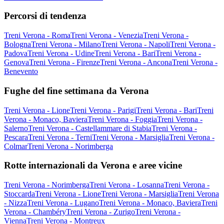
Percorsi di tendenza
Treni Verona - Roma
Treni Verona - Venezia
Treni Verona -
Bologna
Treni Verona - Milano
Treni Verona - Napoli
Treni Verona -
Padova
Treni Verona - Udine
Treni Verona - Bari
Treni Verona -
Genova
Treni Verona - Firenze
Treni Verona - Ancona
Treni Verona -
Benevento
Fughe del fine settimana da Verona
Treni Verona - Lione
Treni Verona - Parigi
Treni Verona - Bari
Treni
Verona - Monaco, Baviera
Treni Verona - Foggia
Treni Verona -
Salerno
Treni Verona - Castellammare di Stabia
Treni Verona -
Pescara
Treni Verona - Terni
Treni Verona - Marsiglia
Treni Verona -
Colmar
Treni Verona - Norimberga
Rotte internazionali da Verona e aree vicine
Treni Verona - Norimberga
Treni Verona - Losanna
Treni Verona -
Stoccarda
Treni Verona - Lione
Treni Verona - Marsiglia
Treni Verona
- Nizza
Treni Verona - Lugano
Treni Verona - Monaco, Baviera
Treni
Verona - Chambéry
Treni Verona - Zurigo
Treni Verona -
Vienna
Treni Verona - Montreux