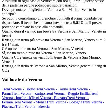
Assicurati in ogni caso di verificare con noi gli orari il giorno stesso
della partenza perché potrebbero subire variazioni.
Devo prenotare il biglietto da Verona a San Marino, Veneto in
anticipo?
Se puoi, ti consigliamo di prenotare i biglietti il prima possibile per
risparmiare. Il treno che abbiamo trovato costa 9,62 € ma il prezzo
potrebbe cambiare in base alla domanda.
Quanto dura il viaggio più breve tra Verona e San Marino, Veneto in
treno?
Il viaggio in treno più breve tra Verona e San Marino, Veneto dura 2
h e 14 min.
C'è un treno diretto tra Verona e San Marino, Veneto?
Sì, c'è un treno diretto tra Verona e San Marino, Veneto.
Quanta CO2 emette un viaggio in treno da Verona a San Marino,
Veneto?
Il viaggio in treno da Verona a San Marino, Veneto genera 5.23kg di
CO2.
Vai locale da Verona
Treni Verona - Trieste
Treni Verona - Torino
Treni Verona -
Parma
Treni Verona - Zurigo
Treni Verona - Reggio Emilia
Treni
Verona - Innsbruck
Treni Verona - Bolzano
Treni Verona -
Ferrara
Treni Verona - Monza
Treni Verona - Bologna
Treni Verona -
Piacenza
Treni Verona - Brescia