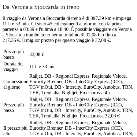
Da Verona a Stoccarda in treno
Il viaggio da Verona a Stoccarda di treno è di 397,39 km e impiega
11 h e 33 min. Ci sono 45 collegamenti al giorno, con la prima
partenza a 03:39 e l'ultima a 18:40. È possibile viaggiare da Verona
a Stoccarda tramite treno per un minimo di 32,08 € o fino a
217,36 €. Il miglior prezzo per questo viaggio è 32,08 €.
Prezzo più
32,08 €
basso
Durata del
11 h e 33 min
viaggio
Railjet, DB - Regional Express, Regionale Veloce,
Connessione
Eurocity Brenner, DB - InterCity Express (ICE),
al giorno
TGV inOui, DB - Intercity, EuroCity, Autobus, TRN,
TER, Trenitalia, Nightjet, Frecciarossa
45
Railjet, DB - Regional Express, Regionale Veloce,
Prezzo più
Eurocity Brenner, DB - InterCity Express (ICE),
basso
TGV inOui, DB - Intercity, EuroCity, Autobus, TRN,
TER, Trenitalia, Nightjet, Frecciarossa
32,08 €
Railjet, DB - Regional Express, Regionale Veloce,
Il prezzo più
Eurocity Brenner, DB - InterCity Express (ICE),
alto
TGV inOui, DB - Intercity, EuroCity, Autobus, TRN,