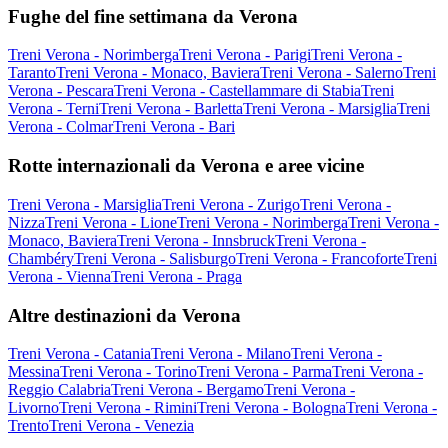
Fughe del fine settimana da Verona
Treni Verona - Norimberga
Treni Verona - Parigi
Treni Verona -
Taranto
Treni Verona - Monaco, Baviera
Treni Verona - Salerno
Treni
Verona - Pescara
Treni Verona - Castellammare di Stabia
Treni
Verona - Terni
Treni Verona - Barletta
Treni Verona - Marsiglia
Treni
Verona - Colmar
Treni Verona - Bari
Rotte internazionali da Verona e aree vicine
Treni Verona - Marsiglia
Treni Verona - Zurigo
Treni Verona -
Nizza
Treni Verona - Lione
Treni Verona - Norimberga
Treni Verona -
Monaco, Baviera
Treni Verona - Innsbruck
Treni Verona -
Chambéry
Treni Verona - Salisburgo
Treni Verona - Francoforte
Treni
Verona - Vienna
Treni Verona - Praga
Altre destinazioni da Verona
Treni Verona - Catania
Treni Verona - Milano
Treni Verona -
Messina
Treni Verona - Torino
Treni Verona - Parma
Treni Verona -
Reggio Calabria
Treni Verona - Bergamo
Treni Verona -
Livorno
Treni Verona - Rimini
Treni Verona - Bologna
Treni Verona -
Trento
Treni Verona - Venezia