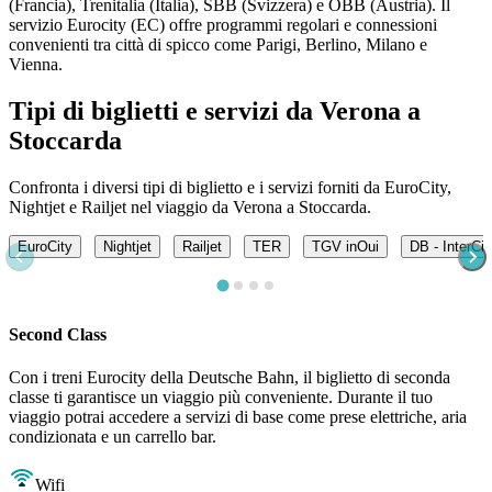
(Francia), Trenitalia (Italia), SBB (Svizzera) e ÖBB (Austria). Il
servizio Eurocity (EC) offre programmi regolari e connessioni
convenienti tra città di spicco come Parigi, Berlino, Milano e
Vienna.
Tipi di biglietti e servizi da Verona a
Stoccarda
Confronta i diversi tipi di biglietto e i servizi forniti da EuroCity,
Nightjet e Railjet nel viaggio da Verona a Stoccarda.
EuroCity
Nightjet
Railjet
TER
TGV inOui
DB - InterCi
Second Class
Con i treni Eurocity della Deutsche Bahn, il biglietto di seconda
classe ti garantisce un viaggio più conveniente. Durante il tuo
viaggio potrai accedere a servizi di base come prese elettriche, aria
condizionata e un carrello bar.
Wifi