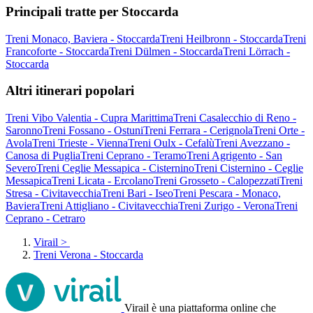
Principali tratte per Stoccarda
Treni Monaco, Baviera - Stoccarda
Treni Heilbronn - Stoccarda
Treni
Francoforte - Stoccarda
Treni Dülmen - Stoccarda
Treni Lörrach -
Stoccarda
Altri itinerari popolari
Treni Vibo Valentia - Cupra Marittima
Treni Casalecchio di Reno -
Saronno
Treni Fossano - Ostuni
Treni Ferrara - Cerignola
Treni Orte -
Avola
Treni Trieste - Vienna
Treni Oulx - Cefalù
Treni Avezzano -
Canosa di Puglia
Treni Ceprano - Teramo
Treni Agrigento - San
Severo
Treni Ceglie Messapica - Cisternino
Treni Cisternino - Ceglie
Messapica
Treni Licata - Ercolano
Treni Grosseto - Calopezzati
Treni
Stresa - Civitavecchia
Treni Bari - Iseo
Treni Pescara - Monaco,
Baviera
Treni Attigliano - Civitavecchia
Treni Zurigo - Verona
Treni
Ceprano - Cetraro
Virail
>
Treni Verona - Stoccarda
Virail è una piattaforma online che