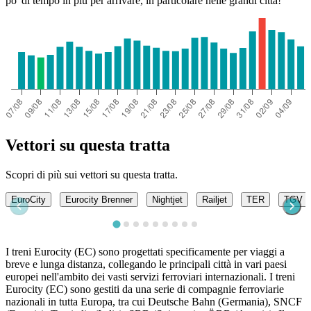
po' di tempo in più per arrivare, in particolare nelle grandi città!
Vettori su questa tratta
Scopri di più sui vettori su questa tratta.
EuroCity
Eurocity Brenner
Nightjet
Railjet
TER
TGV i
I treni Eurocity (EC) sono progettati specificamente per viaggi a
breve e lunga distanza, collegando le principali città in vari paesi
europei nell'ambito dei vasti servizi ferroviari internazionali. I treni
Eurocity (EC) sono gestiti da una serie di compagnie ferroviarie
nazionali in tutta Europa, tra cui Deutsche Bahn (Germania), SNCF