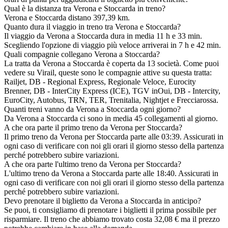
Qual è la distanza tra Verona e Stoccarda in treno?
Verona e Stoccarda distano 397,39 km.
Quanto dura il viaggio in treno tra Verona e Stoccarda?
Il viaggio da Verona a Stoccarda dura in media 11 h e 33 min.
Scegliendo l'opzione di viaggio più veloce arriverai in 7 h e 42 min.
Quali compagnie collegano Verona a Stoccarda?
La tratta da Verona a Stoccarda è coperta da 13 società. Come puoi
vedere su Virail, queste sono le compagnie attive su questa tratta:
Railjet, DB - Regional Express, Regionale Veloce, Eurocity
Brenner, DB - InterCity Express (ICE), TGV inOui, DB - Intercity,
EuroCity, Autobus, TRN, TER, Trenitalia, Nightjet e Frecciarossa.
Quanti treni vanno da Verona a Stoccarda ogni giorno?
Da Verona a Stoccarda ci sono in media 45 collegamenti al giorno.
A che ora parte il primo treno da Verona per Stoccarda?
Il primo treno da Verona per Stoccarda parte alle 03:39. Assicurati in
ogni caso di verificare con noi gli orari il giorno stesso della partenza
perché potrebbero subire variazioni.
A che ora parte l'ultimo treno da Verona per Stoccarda?
L'ultimo treno da Verona a Stoccarda parte alle 18:40. Assicurati in
ogni caso di verificare con noi gli orari il giorno stesso della partenza
perché potrebbero subire variazioni.
Devo prenotare il biglietto da Verona a Stoccarda in anticipo?
Se puoi, ti consigliamo di prenotare i biglietti il prima possibile per
risparmiare. Il treno che abbiamo trovato costa 32,08 € ma il prezzo