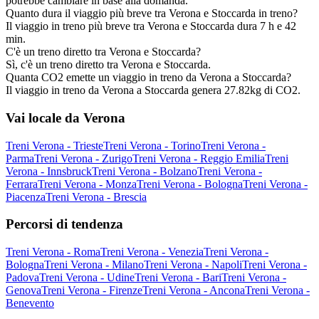
potrebbe cambiare in base alla domanda.
Quanto dura il viaggio più breve tra Verona e Stoccarda in treno?
Il viaggio in treno più breve tra Verona e Stoccarda dura 7 h e 42
min.
C'è un treno diretto tra Verona e Stoccarda?
Sì, c'è un treno diretto tra Verona e Stoccarda.
Quanta CO2 emette un viaggio in treno da Verona a Stoccarda?
Il viaggio in treno da Verona a Stoccarda genera 27.82kg di CO2.
Vai locale da Verona
Treni Verona - Trieste
Treni Verona - Torino
Treni Verona -
Parma
Treni Verona - Zurigo
Treni Verona - Reggio Emilia
Treni
Verona - Innsbruck
Treni Verona - Bolzano
Treni Verona -
Ferrara
Treni Verona - Monza
Treni Verona - Bologna
Treni Verona -
Piacenza
Treni Verona - Brescia
Percorsi di tendenza
Treni Verona - Roma
Treni Verona - Venezia
Treni Verona -
Bologna
Treni Verona - Milano
Treni Verona - Napoli
Treni Verona -
Padova
Treni Verona - Udine
Treni Verona - Bari
Treni Verona -
Genova
Treni Verona - Firenze
Treni Verona - Ancona
Treni Verona -
Benevento