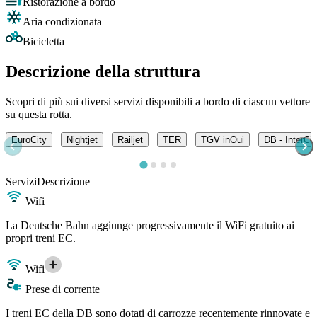
Ristorazione a bordo
Aria condizionata
Bicicletta
Descrizione della struttura
Scopri di più sui diversi servizi disponibili a bordo di ciascun vettore
su questa rotta.
EuroCity
Nightjet
Railjet
TER
TGV inOui
DB - InterCi
Servizi
Descrizione
Wifi
La Deutsche Bahn aggiunge progressivamente il WiFi gratuito ai
propri treni EC.
Wifi
Prese di corrente
I treni EC della DB sono dotati di carrozze recentemente rinnovate e