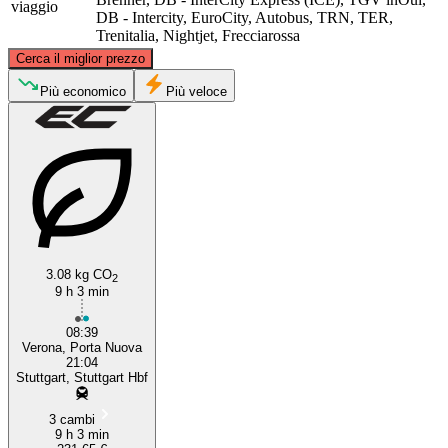
viaggio
DB - Intercity, EuroCity, Autobus, TRN, TER,
Trenitalia, Nightjet, Frecciarossa
©
CARTO
, ©
OpenStreetMap
contributors
Cerca il miglior prezzo
Stuttgart
Più economico
Più veloce
3.08 kg CO
2
Verona
9 h 3 min
08:39
Verona, Porta Nuova
21:04
Stuttgart, Stuttgart Hbf
3 cambi
9 h 3 min