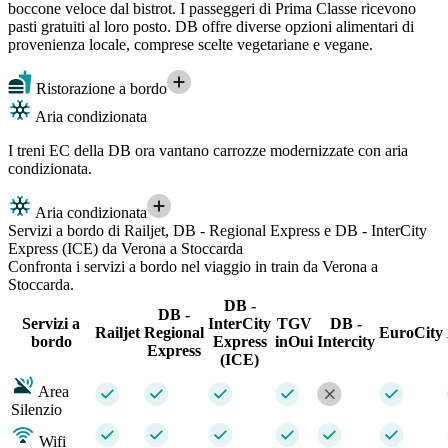
boccone veloce dal bistrot. I passeggeri di Prima Classe ricevono
pasti gratuiti al loro posto. DB offre diverse opzioni alimentari di
provenienza locale, comprese scelte vegetariane e vegane.
Ristorazione a bordo
Aria condizionata
I treni EC della DB ora vantano carrozze modernizzate con aria
condizionata.
Aria condizionata
Servizi a bordo di Railjet, DB - Regional Express e DB - InterCity
Express (ICE) da Verona a Stoccarda
Confronta i servizi a bordo nel viaggio in train da Verona a
Stoccarda.
DB -
DB -
Servizi a
InterCity
TGV
DB -
Railjet
Regional
EuroCity
bordo
Express
inOui
Intercity
Express
(ICE)
Area
Silenzio
Wifi