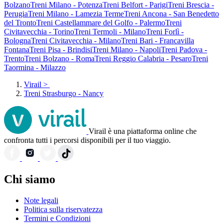
Bolzano
Treni Milano - Potenza
Treni Belfort - Parigi
Treni Brescia -
Perugia
Treni Milano - Lamezia Terme
Treni Ancona - San Benedetto
del Tronto
Treni Castellammare del Golfo - Palermo
Treni
Civitavecchia - Torino
Treni Termoli - Milano
Treni Forlì -
Bologna
Treni Civitavecchia - Milano
Treni Bari - Francavilla
Fontana
Treni Pisa - Brindisi
Treni Milano - Napoli
Treni Padova -
Trento
Treni Bolzano - Roma
Treni Reggio Calabria - Pesaro
Treni
Taormina - Milazzo
Virail
>
Treni Strasburgo - Nancy
Virail è una piattaforma online che
confronta tutti i percorsi disponibili per il tuo viaggio.
Chi siamo
Note legali
Politica sulla riservatezza
Termini e Condizioni