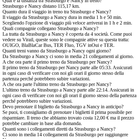
Qual è la distanza tra Strasburgo e Nancy in treno?
Strasburgo e Nancy distano 115,17 km.
Quanto dura il viaggio in treno tra Strasburgo e Nancy?
Il viaggio da Strasburgo a Nancy dura in media 1 h e 50 min.
Scegliendo l'opzione di viaggio più veloce arriverai in 1 h e 2 min.
Quali compagnie collegano Strasburgo a Nancy?
La tratta da Strasburgo a Nancy è coperta da 4 società. Come puoi
vedere su Virail, queste sono le compagnie attive su questa tratta:
OUIGO, BlaBlaCar Bus, TER Fluo, TGV inOui e TER.
Quanti treni vanno da Strasburgo a Nancy ogni giorno?
Da Strasburgo a Nancy ci sono in media 21 collegamenti al giorno.
A che ora parte il primo treno da Strasburgo per Nancy?
Il primo treno da Strasburgo per Nancy parte alle 05:33. Assicurati
in ogni caso di verificare con noi gli orari il giorno stesso della
partenza perché potrebbero subire variazioni.
A che ora parte l'ultimo treno da Strasburgo per Nancy?
L'ultimo treno da Strasburgo a Nancy parte alle 22:14. Assicurati in
ogni caso di verificare con noi gli orari il giorno stesso della partenza
perché potrebbero subire variazioni.
Devo prenotare il biglietto da Strasburgo a Nancy in anticipo?
Se puoi, ti consigliamo di prenotare i biglietti il prima possibile per
risparmiare. Il treno che abbiamo trovato costa 12,00 € ma il prezzo
potrebbe cambiare in base alla domanda.
Quanti sono i collegamenti diretti da Strasburgo a Nancy?
Ci sono in media 14 collegamenti da Strasburgo per raggiungere