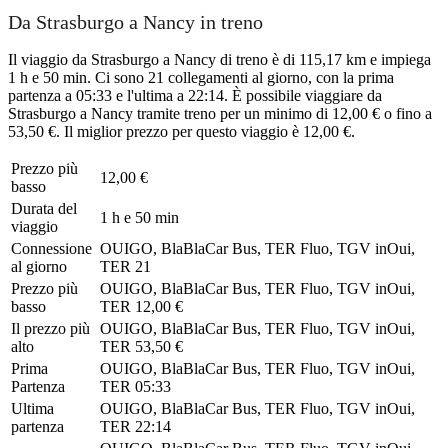
Da Strasburgo a Nancy in treno
Il viaggio da Strasburgo a Nancy di treno è di 115,17 km e impiega
1 h e 50 min. Ci sono 21 collegamenti al giorno, con la prima
partenza a 05:33 e l'ultima a 22:14. È possibile viaggiare da
Strasburgo a Nancy tramite treno per un minimo di 12,00 € o fino a
53,50 €. Il miglior prezzo per questo viaggio è 12,00 €.
Prezzo più
12,00 €
basso
Durata del
1 h e 50 min
viaggio
Connessione
OUIGO, BlaBlaCar Bus, TER Fluo, TGV inOui,
al giorno
TER
21
Prezzo più
OUIGO, BlaBlaCar Bus, TER Fluo, TGV inOui,
basso
TER
12,00 €
Il prezzo più
OUIGO, BlaBlaCar Bus, TER Fluo, TGV inOui,
alto
TER
53,50 €
Prima
OUIGO, BlaBlaCar Bus, TER Fluo, TGV inOui,
Partenza
TER
05:33
Ultima
OUIGO, BlaBlaCar Bus, TER Fluo, TGV inOui,
partenza
TER
22:14