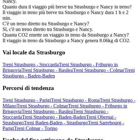
Nancy.
Quanto dura il viaggio più breve tra Strasburgo e Nancy in treno?
Il viaggio in treno più breve tra Strasburgo e Nancy dura 1 h e 2
min.
C'è un treno diretto tra Strasburgo e Nancy?
Sì, c'è un treno diretto tra Strasburgo e Nancy.
Quanta CO2 emette un viaggio in treno da Strasburgo a Nancy?
Il viaggio in treno da Strasburgo a Nancy genera 8.06kg di CO2.
Vai locale da Strasburgo
Treni Strasburgo - Stoccarda
Treni Strasburgo - Friburgo in
Brisgovia
Treni Strasburgo - Basilea
Treni Strasburgo - Colmar
Treni
Strasburgo - Baden-Baden
Percorsi di tendenza
Treni Strasburgo - Parigi
Treni Strasburgo - Roma
Treni Strasburgo -
Milano
Treni Strasburgo - Colmar
Treni Strasburgo - Friburgo in
Brisgovia
Treni Strasburgo - Basilea
Treni Strasburgo -
Stoccarda
Treni Strasburgo - Baden-Baden
Treni Obernai -
Strasburgo
Treni Baden-Baden - Strasburgo
Treni Sarrebourg -
Parigi
Treni Colmar - Torino