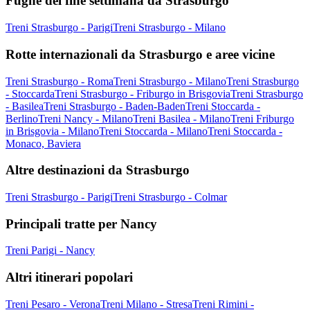
Fughe del fine settimana da Strasburgo
Treni Strasburgo - Parigi
Treni Strasburgo - Milano
Rotte internazionali da Strasburgo e aree vicine
Treni Strasburgo - Roma
Treni Strasburgo - Milano
Treni Strasburgo
- Stoccarda
Treni Strasburgo - Friburgo in Brisgovia
Treni Strasburgo
- Basilea
Treni Strasburgo - Baden-Baden
Treni Stoccarda -
Berlino
Treni Nancy - Milano
Treni Basilea - Milano
Treni Friburgo
in Brisgovia - Milano
Treni Stoccarda - Milano
Treni Stoccarda -
Monaco, Baviera
Altre destinazioni da Strasburgo
Treni Strasburgo - Parigi
Treni Strasburgo - Colmar
Principali tratte per Nancy
Treni Parigi - Nancy
Altri itinerari popolari
Treni Pesaro - Verona
Treni Milano - Stresa
Treni Rimini -