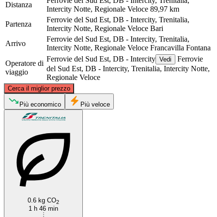
Ferrovie del Sud Est, DB - Intercity, Trenitalia,
Distanza
Intercity Notte, Regionale Veloce
89,97 km
Ferrovie del Sud Est, DB - Intercity, Trenitalia,
Partenza
Intercity Notte, Regionale Veloce
Bari
Ferrovie del Sud Est, DB - Intercity, Trenitalia,
Arrivo
Intercity Notte, Regionale Veloce
Francavilla Fontana
Ferrovie del Sud Est, DB - Intercity
Ferrovie
Vedi
Operatore di
del Sud Est, DB - Intercity, Trenitalia, Intercity Notte,
viaggio
Regionale Veloce
©
CARTO
, ©
OpenStreetMap
contributors
Cerca il miglior prezzo
Bari
Più economico
Più veloce
Francavilla Fontana
0.6 kg CO
2
1 h 46 min