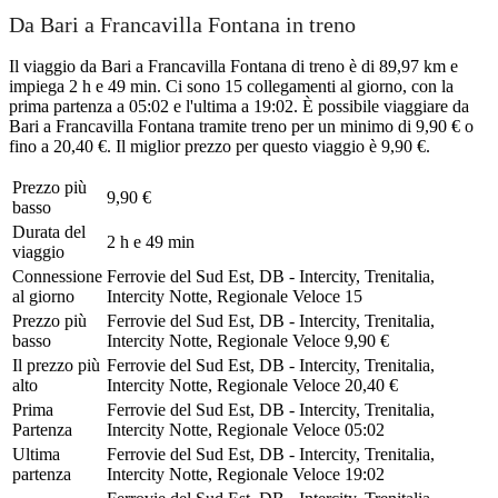
Da Bari a Francavilla Fontana in treno
Il viaggio da Bari a Francavilla Fontana di treno è di 89,97 km e
impiega 2 h e 49 min. Ci sono 15 collegamenti al giorno, con la
prima partenza a 05:02 e l'ultima a 19:02. È possibile viaggiare da
Bari a Francavilla Fontana tramite treno per un minimo di 9,90 € o
fino a 20,40 €. Il miglior prezzo per questo viaggio è 9,90 €.
Prezzo più
9,90 €
basso
Durata del
2 h e 49 min
viaggio
Connessione
Ferrovie del Sud Est, DB - Intercity, Trenitalia,
al giorno
Intercity Notte, Regionale Veloce
15
Prezzo più
Ferrovie del Sud Est, DB - Intercity, Trenitalia,
basso
Intercity Notte, Regionale Veloce
9,90 €
Il prezzo più
Ferrovie del Sud Est, DB - Intercity, Trenitalia,
alto
Intercity Notte, Regionale Veloce
20,40 €
Prima
Ferrovie del Sud Est, DB - Intercity, Trenitalia,
Partenza
Intercity Notte, Regionale Veloce
05:02
Ultima
Ferrovie del Sud Est, DB - Intercity, Trenitalia,
partenza
Intercity Notte, Regionale Veloce
19:02