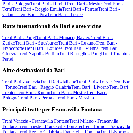
Bari - Bologna
Treni Bari - Rimini
Treni Bari - Mestre
Treni Bari -
Terni
Treni Bari - Reggio Emilia
Treni Bari - Ferrara
Treni Bari -
Catania
Treni Bari - Pisa
Treni Bari - Trieste
Rotte internazionali da Bari e aree vicine
Treni Bari - Parigi
Treni Bari - Monaco, Baviera
Treni Bari -
Zurigo
Treni Bari - Strasburgo
Treni Bari - Lugano
Treni Bari -
Francoforte
Treni Bari - Lourdes
Treni Bari - Vienna
Treni Bari -
Ginevra
Treni Napoli - Berlino
Treni Bisceglie - Parigi
Treni Taranto -
Parigi
Altre destinazioni da Bari
Treni Bari - Venezia
Treni Bari - Milano
Treni Bari - Trieste
Treni Bari
- Torino
Treni Bari - Reggio Calabria
Treni Bari - Livorno
Treni Bari -
Trento
Treni Bari - Rimini
Treni Bari - Mestre
Treni Bari -
Bologna
Treni Bari - Perugia
Treni Bari - Messina
Principali tratte per Francavilla Fontana
Treni Venezia - Francavilla Fontana
Treni Milano - Francavilla
Fontana
Treni Trieste - Francavilla Fontana
Treni Torino - Francavilla
Fontana
Treni Reggio Calabria - Francavilla Fontana
Treni Livorno -