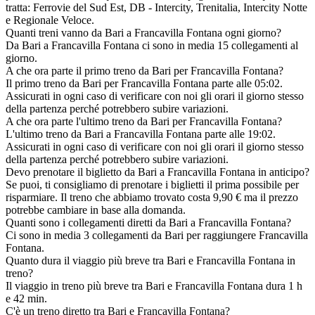
tratta: Ferrovie del Sud Est, DB - Intercity, Trenitalia, Intercity Notte
e Regionale Veloce.
Quanti treni vanno da Bari a Francavilla Fontana ogni giorno?
Da Bari a Francavilla Fontana ci sono in media 15 collegamenti al
giorno.
A che ora parte il primo treno da Bari per Francavilla Fontana?
Il primo treno da Bari per Francavilla Fontana parte alle 05:02.
Assicurati in ogni caso di verificare con noi gli orari il giorno stesso
della partenza perché potrebbero subire variazioni.
A che ora parte l'ultimo treno da Bari per Francavilla Fontana?
L'ultimo treno da Bari a Francavilla Fontana parte alle 19:02.
Assicurati in ogni caso di verificare con noi gli orari il giorno stesso
della partenza perché potrebbero subire variazioni.
Devo prenotare il biglietto da Bari a Francavilla Fontana in anticipo?
Se puoi, ti consigliamo di prenotare i biglietti il prima possibile per
risparmiare. Il treno che abbiamo trovato costa 9,90 € ma il prezzo
potrebbe cambiare in base alla domanda.
Quanti sono i collegamenti diretti da Bari a Francavilla Fontana?
Ci sono in media 3 collegamenti da Bari per raggiungere Francavilla
Fontana.
Quanto dura il viaggio più breve tra Bari e Francavilla Fontana in
treno?
Il viaggio in treno più breve tra Bari e Francavilla Fontana dura 1 h
e 42 min.
C'è un treno diretto tra Bari e Francavilla Fontana?