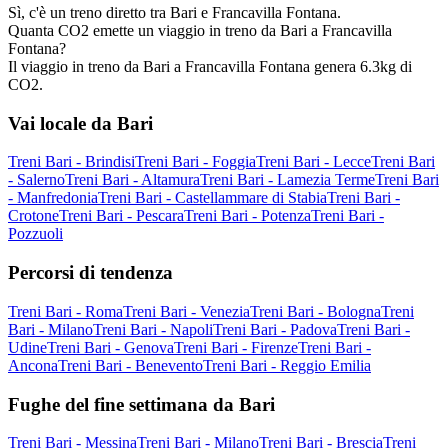
Sì, c'è un treno diretto tra Bari e Francavilla Fontana.
Quanta CO2 emette un viaggio in treno da Bari a Francavilla
Fontana?
Il viaggio in treno da Bari a Francavilla Fontana genera 6.3kg di
CO2.
Vai locale da Bari
Treni Bari - Brindisi
Treni Bari - Foggia
Treni Bari - Lecce
Treni Bari
- Salerno
Treni Bari - Altamura
Treni Bari - Lamezia Terme
Treni Bari
- Manfredonia
Treni Bari - Castellammare di Stabia
Treni Bari -
Crotone
Treni Bari - Pescara
Treni Bari - Potenza
Treni Bari -
Pozzuoli
Percorsi di tendenza
Treni Bari - Roma
Treni Bari - Venezia
Treni Bari - Bologna
Treni
Bari - Milano
Treni Bari - Napoli
Treni Bari - Padova
Treni Bari -
Udine
Treni Bari - Genova
Treni Bari - Firenze
Treni Bari -
Ancona
Treni Bari - Benevento
Treni Bari - Reggio Emilia
Fughe del fine settimana da Bari
Treni Bari - Messina
Treni Bari - Milano
Treni Bari - Brescia
Treni