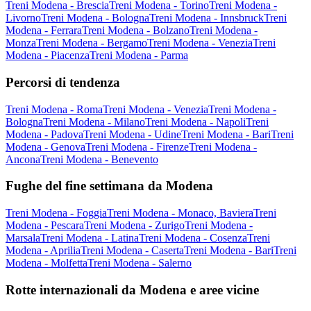
Treni Modena - Brescia
Treni Modena - Torino
Treni Modena -
Livorno
Treni Modena - Bologna
Treni Modena - Innsbruck
Treni
Modena - Ferrara
Treni Modena - Bolzano
Treni Modena -
Monza
Treni Modena - Bergamo
Treni Modena - Venezia
Treni
Modena - Piacenza
Treni Modena - Parma
Percorsi di tendenza
Treni Modena - Roma
Treni Modena - Venezia
Treni Modena -
Bologna
Treni Modena - Milano
Treni Modena - Napoli
Treni
Modena - Padova
Treni Modena - Udine
Treni Modena - Bari
Treni
Modena - Genova
Treni Modena - Firenze
Treni Modena -
Ancona
Treni Modena - Benevento
Fughe del fine settimana da Modena
Treni Modena - Foggia
Treni Modena - Monaco, Baviera
Treni
Modena - Pescara
Treni Modena - Zurigo
Treni Modena -
Marsala
Treni Modena - Latina
Treni Modena - Cosenza
Treni
Modena - Aprilia
Treni Modena - Caserta
Treni Modena - Bari
Treni
Modena - Molfetta
Treni Modena - Salerno
Rotte internazionali da Modena e aree vicine