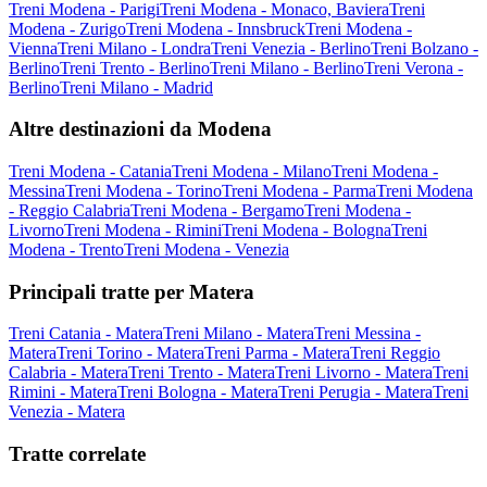
Treni Modena - Parigi
Treni Modena - Monaco, Baviera
Treni
Modena - Zurigo
Treni Modena - Innsbruck
Treni Modena -
Vienna
Treni Milano - Londra
Treni Venezia - Berlino
Treni Bolzano -
Berlino
Treni Trento - Berlino
Treni Milano - Berlino
Treni Verona -
Berlino
Treni Milano - Madrid
Altre destinazioni da Modena
Treni Modena - Catania
Treni Modena - Milano
Treni Modena -
Messina
Treni Modena - Torino
Treni Modena - Parma
Treni Modena
- Reggio Calabria
Treni Modena - Bergamo
Treni Modena -
Livorno
Treni Modena - Rimini
Treni Modena - Bologna
Treni
Modena - Trento
Treni Modena - Venezia
Principali tratte per Matera
Treni Catania - Matera
Treni Milano - Matera
Treni Messina -
Matera
Treni Torino - Matera
Treni Parma - Matera
Treni Reggio
Calabria - Matera
Treni Trento - Matera
Treni Livorno - Matera
Treni
Rimini - Matera
Treni Bologna - Matera
Treni Perugia - Matera
Treni
Venezia - Matera
Tratte correlate