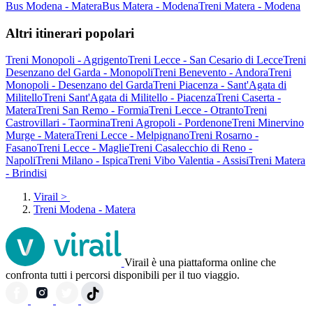
Bus Modena - Matera
Bus Matera - Modena
Treni Matera - Modena
Altri itinerari popolari
Treni Monopoli - Agrigento
Treni Lecce - San Cesario di Lecce
Treni
Desenzano del Garda - Monopoli
Treni Benevento - Andora
Treni
Monopoli - Desenzano del Garda
Treni Piacenza - Sant'Agata di
Militello
Treni Sant'Agata di Militello - Piacenza
Treni Caserta -
Matera
Treni San Remo - Formia
Treni Lecce - Otranto
Treni
Castrovillari - Taormina
Treni Agropoli - Pordenone
Treni Minervino
Murge - Matera
Treni Lecce - Melpignano
Treni Rosarno -
Fasano
Treni Lecce - Maglie
Treni Casalecchio di Reno -
Napoli
Treni Milano - Ispica
Treni Vibo Valentia - Assisi
Treni Matera
- Brindisi
Virail
>
Treni Modena - Matera
Virail è una piattaforma online che
confronta tutti i percorsi disponibili per il tuo viaggio.