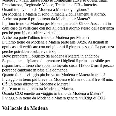
vedere su Virail, queste sono le compagnie attive su questa tratta:
Frecciarossa, Regionale Veloce, Trenitalia e DB - Intercity.
Quanti treni vanno da Modena a Matera ogni giorno?
Da Modena a Matera ci sono in media 2 collegamenti al giorno.
A che ora parte il primo treno da Modena per Matera?
Il primo treno da Modena per Matera parte alle 09:00. Assicurati in
ogni caso di verificare con noi gli orari il giorno stesso della partenza
perché potrebbero subire variazioni.
A che ora parte l'ultimo treno da Modena per Matera?
L'ultimo treno da Modena a Matera parte alle 09:26. Assicurati in
ogni caso di verificare con noi gli orari il giorno stesso della partenza
perché potrebbero subire variazioni.
Devo prenotare il biglietto da Modena a Matera in anticipo?
Se puoi, ti consigliamo di prenotare i biglietti il prima possibile per
risparmiare. Il treno che abbiamo trovato costa 118,00 € ma il prezzo
potrebbe cambiare in base alla domanda.
Quanto dura il viaggio più breve tra Modena e Matera in treno?
Il viaggio in treno più breve tra Modena e Matera dura 8 h e 48 min.
C'è un treno diretto tra Modena e Matera?
Sì, c'è un treno diretto tra Modena e Matera.
Quanta CO2 emette un viaggio in treno da Modena a Matera?
Il viaggio in treno da Modena a Matera genera 44.92kg di CO2.
Vai locale da Modena