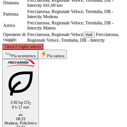
Frecciarossa, Regionale Veloce, Trenitalia, DB -
Distanza
Intercity
641,69 km
Frecciarossa, Regionale Veloce, Trenitalia, DB -
Partenza
Intercity
Modena
Frecciarossa, Regionale Veloce, Trenitalia, DB -
Arrivo
Intercity
Matera
Operatore di
Frecciarossa, Regionale Veloce
Frecciarossa,
Vedi
viaggio
Regionale Veloce, Trenitalia, DB - Intercity
©
CARTO
, ©
OpenStreetMap
contributors
Cerca il miglior prezzo
Modena
Più economico
Più veloce
2.82 kg CO
2
8 h 17 min
Matera
08:23
Modena, Policlinico