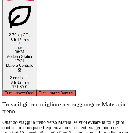
2.79 kg CO
2
8 h 12 min
08:34
Modena Station
17:21
Matera Centrale
2 cambi
8 h 12 min
121,30 €
Tutti i prezzi
Oggi
Tutti i prezzi
Domani
Trova il giorno migliore per raggiungere Matera in
treno
Quando viaggi in treno verso Matera, se vuoi evitare la folla puoi
controllare con quale frequenza i nostri clienti viaggeranno nei
prossimi 30 giorni utilizzando il grafico sottostante. In media, le ore