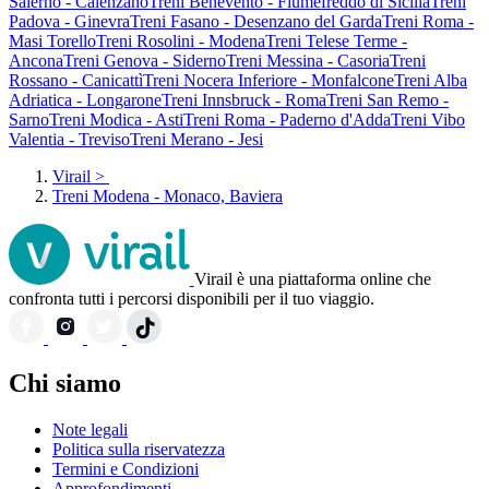
Salerno - Calenzano
Treni Benevento - Fiumefreddo di Sicilia
Treni
Padova - Ginevra
Treni Fasano - Desenzano del Garda
Treni Roma -
Masi Torello
Treni Rosolini - Modena
Treni Telese Terme -
Ancona
Treni Genova - Siderno
Treni Messina - Casoria
Treni
Rossano - Canicattì
Treni Nocera Inferiore - Monfalcone
Treni Alba
Adriatica - Longarone
Treni Innsbruck - Roma
Treni San Remo -
Sarno
Treni Modica - Asti
Treni Roma - Paderno d'Adda
Treni Vibo
Valentia - Treviso
Treni Merano - Jesi
Virail
>
Treni Modena - Monaco, Baviera
Virail è una piattaforma online che
confronta tutti i percorsi disponibili per il tuo viaggio.
Chi siamo
Note legali
Politica sulla riservatezza
Termini e Condizioni
Approfondimenti