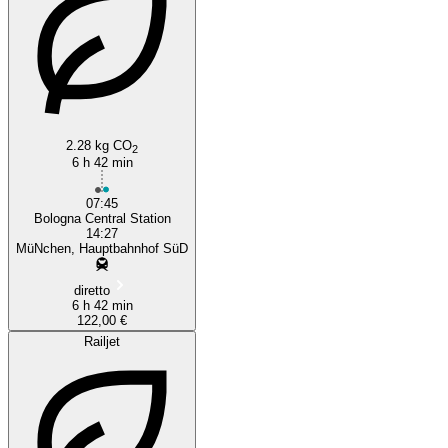
2.28 kg CO
2
6 h 42 min
07:45
Bologna Central Station
14:27
MüNchen, Hauptbahnhof SüD
diretto
6 h 42 min
122,00 €
Railjet