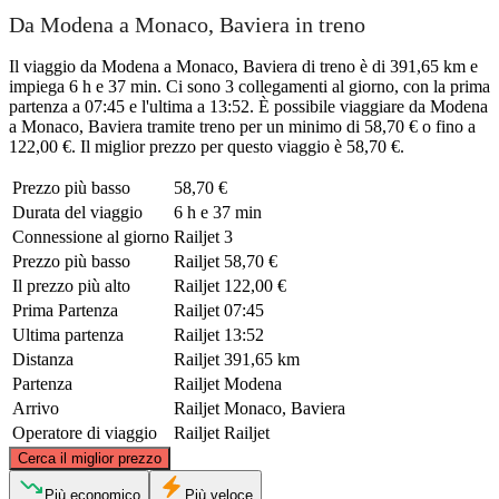
Da Modena a Monaco, Baviera in treno
Il viaggio da Modena a Monaco, Baviera di treno è di 391,65 km e
impiega 6 h e 37 min. Ci sono 3 collegamenti al giorno, con la prima
partenza a 07:45 e l'ultima a 13:52. È possibile viaggiare da Modena
a Monaco, Baviera tramite treno per un minimo di 58,70 € o fino a
122,00 €. Il miglior prezzo per questo viaggio è 58,70 €.
Prezzo più basso
58,70 €
Durata del viaggio
6 h e 37 min
Connessione al giorno
Railjet
3
Prezzo più basso
Railjet
58,70 €
Il prezzo più alto
Railjet
122,00 €
Prima Partenza
Railjet
07:45
Ultima partenza
Railjet
13:52
Distanza
Railjet
391,65 km
Partenza
Railjet
Modena
Arrivo
Railjet
Monaco, Baviera
Operatore di viaggio
Railjet
Railjet
©
CARTO
, ©
OpenStreetMap
contributors
Cerca il miglior prezzo
Munich
Più economico
Più veloce