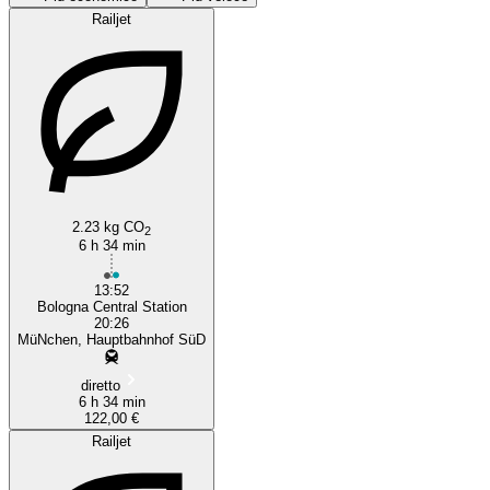
Railjet
Modena
2.23 kg CO
2
6 h 34 min
13:52
Bologna Central Station
20:26
MüNchen, Hauptbahnhof SüD
diretto
6 h 34 min
122,00 €
Railjet