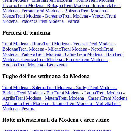
Treni Modena - Brescia
Treni Modena - Torino
Treni Modena -
Livorno
Treni Modena - Bologna
Treni Modena - Innsbruck
Treni
Modena - Ferrara
Treni Modena - Bolzano
Treni Modena -
Monza
Treni Modena - Bergamo
Treni Modena - Venezia
Treni
Modena - Piacenza
Treni Modena - Parma
Percorsi di tendenza
Treni Modena - Roma
Treni Modena - Venezia
Treni Modena -
Bologna
Treni Modena - Milano
Treni Modena - Napoli
Treni
Modena - Padova
Treni Modena - Udine
Treni Modena - Bari
Treni
Modena - Genova
Treni Modena - Firenze
Treni Modena -
Ancona
Treni Modena - Benevento
Fughe del fine settimana da Modena
Treni Modena - Salerno
Treni Modena - Zurigo
Treni Modena -
Barletta
Treni Modena - Bari
Treni Modena - Latina
Treni Modena -
Aprilia
Treni Modena - Matera
Treni Modena - Caserta
Treni Modena
- Altamura
Treni Modena - Taranto
Treni Modena - Molfetta
Treni
Modena - Pescara
Rotte internazionali da Modena e aree vicine