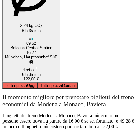
2.24 kg CO
2
6 h 35 min
09:52
Bologna Central Station
16:27
MüNchen, Hauptbahnhof SüD
diretto
6 h 35 min
122,00 €
Tutti i prezzi
Oggi
Tutti i prezzi
Domani
Il momento migliore per prenotare biglietti del treno
economici da Modena a Monaco, Baviera
I biglietti del treno Modena - Monaco, Baviera più economici
possono essere trovati a partire da 16,00 € se sei fortunato, o 49,28 €
in media. Il biglietto più costoso può costare fino a 122,00 €.