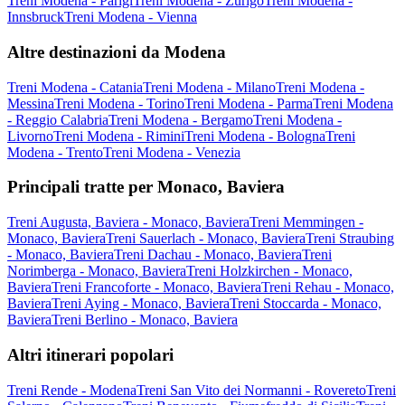
Treni Modena - Parigi
Treni Modena - Zurigo
Treni Modena -
Innsbruck
Treni Modena - Vienna
Altre destinazioni da Modena
Treni Modena - Catania
Treni Modena - Milano
Treni Modena -
Messina
Treni Modena - Torino
Treni Modena - Parma
Treni Modena
- Reggio Calabria
Treni Modena - Bergamo
Treni Modena -
Livorno
Treni Modena - Rimini
Treni Modena - Bologna
Treni
Modena - Trento
Treni Modena - Venezia
Principali tratte per Monaco, Baviera
Treni Augusta, Baviera - Monaco, Baviera
Treni Memmingen -
Monaco, Baviera
Treni Sauerlach - Monaco, Baviera
Treni Straubing
- Monaco, Baviera
Treni Dachau - Monaco, Baviera
Treni
Norimberga - Monaco, Baviera
Treni Holzkirchen - Monaco,
Baviera
Treni Francoforte - Monaco, Baviera
Treni Rehau - Monaco,
Baviera
Treni Aying - Monaco, Baviera
Treni Stoccarda - Monaco,
Baviera
Treni Berlino - Monaco, Baviera
Altri itinerari popolari
Treni Rende - Modena
Treni San Vito dei Normanni - Rovereto
Treni