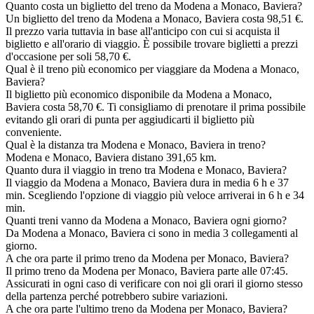
Quanto costa un biglietto del treno da Modena a Monaco, Baviera?
Un biglietto del treno da Modena a Monaco, Baviera costa 98,51 €.
Il prezzo varia tuttavia in base all'anticipo con cui si acquista il
biglietto e all'orario di viaggio. È possibile trovare biglietti a prezzi
d'occasione per soli 58,70 €.
Qual è il treno più economico per viaggiare da Modena a Monaco,
Baviera?
Il biglietto più economico disponibile da Modena a Monaco,
Baviera costa 58,70 €. Ti consigliamo di prenotare il prima possibile
evitando gli orari di punta per aggiudicarti il biglietto più
conveniente.
Qual è la distanza tra Modena e Monaco, Baviera in treno?
Modena e Monaco, Baviera distano 391,65 km.
Quanto dura il viaggio in treno tra Modena e Monaco, Baviera?
Il viaggio da Modena a Monaco, Baviera dura in media 6 h e 37
min. Scegliendo l'opzione di viaggio più veloce arriverai in 6 h e 34
min.
Quanti treni vanno da Modena a Monaco, Baviera ogni giorno?
Da Modena a Monaco, Baviera ci sono in media 3 collegamenti al
giorno.
A che ora parte il primo treno da Modena per Monaco, Baviera?
Il primo treno da Modena per Monaco, Baviera parte alle 07:45.
Assicurati in ogni caso di verificare con noi gli orari il giorno stesso
della partenza perché potrebbero subire variazioni.
A che ora parte l'ultimo treno da Modena per Monaco, Baviera?