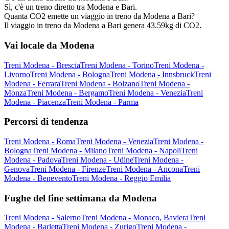
Sì, c'è un treno diretto tra Modena e Bari.
Quanta CO2 emette un viaggio in treno da Modena a Bari?
Il viaggio in treno da Modena a Bari genera 43.59kg di CO2.
Vai locale da Modena
Treni Modena - Brescia
Treni Modena - Torino
Treni Modena -
Livorno
Treni Modena - Bologna
Treni Modena - Innsbruck
Treni
Modena - Ferrara
Treni Modena - Bolzano
Treni Modena -
Monza
Treni Modena - Bergamo
Treni Modena - Venezia
Treni
Modena - Piacenza
Treni Modena - Parma
Percorsi di tendenza
Treni Modena - Roma
Treni Modena - Venezia
Treni Modena -
Bologna
Treni Modena - Milano
Treni Modena - Napoli
Treni
Modena - Padova
Treni Modena - Udine
Treni Modena -
Genova
Treni Modena - Firenze
Treni Modena - Ancona
Treni
Modena - Benevento
Treni Modena - Reggio Emilia
Fughe del fine settimana da Modena
Treni Modena - Salerno
Treni Modena - Monaco, Baviera
Treni
Modena - Barletta
Treni Modena - Zurigo
Treni Modena -