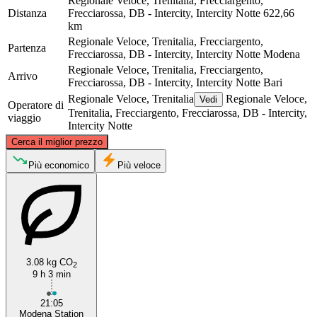
Regionale Veloce, Trenitalia, Frecciargento,
Distanza
Frecciarossa, DB - Intercity, Intercity Notte
622,66
km
Regionale Veloce, Trenitalia, Frecciargento,
Partenza
Frecciarossa, DB - Intercity, Intercity Notte
Modena
Regionale Veloce, Trenitalia, Frecciargento,
Arrivo
Frecciarossa, DB - Intercity, Intercity Notte
Bari
Regionale Veloce, Trenitalia
Regionale Veloce,
Vedi
Operatore di
Trenitalia, Frecciargento, Frecciarossa, DB - Intercity,
viaggio
Intercity Notte
©
CARTO
, ©
OpenStreetMap
contributors
Cerca il miglior prezzo
Modena
Più economico
Più veloce
3.08 kg CO
2
9 h 3 min
21:05
Bari
Modena Station