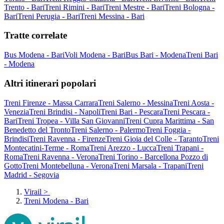
Trento - Bari
Treni Rimini - Bari
Treni Mestre - Bari
Treni Bologna -
Bari
Treni Perugia - Bari
Treni Messina - Bari
Tratte correlate
Bus Modena - Bari
Voli Modena - Bari
Bus Bari - Modena
Treni Bari
- Modena
Altri itinerari popolari
Treni Firenze - Massa Carrara
Treni Salerno - Messina
Treni Aosta -
Venezia
Treni Brindisi - Napoli
Treni Bari - Pescara
Treni Pescara -
Bari
Treni Tropea - Villa San Giovanni
Treni Cupra Marittima - San
Benedetto del Tronto
Treni Salerno - Palermo
Treni Foggia -
Brindisi
Treni Ravenna - Firenze
Treni Gioia del Colle - Taranto
Treni
Montecatini-Terme - Roma
Treni Arezzo - Lucca
Treni Trapani -
Roma
Treni Ravenna - Verona
Treni Torino - Barcellona Pozzo di
Gotto
Treni Montebelluna - Verona
Treni Marsala - Trapani
Treni
Madrid - Segovia
Virail
>
Treni Modena - Bari