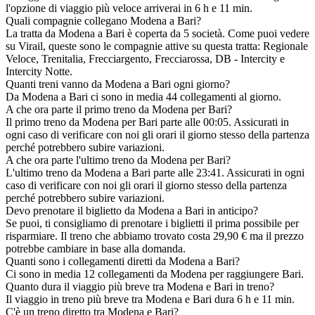
l'opzione di viaggio più veloce arriverai in 6 h e 11 min.
Quali compagnie collegano Modena a Bari?
La tratta da Modena a Bari è coperta da 5 società. Come puoi vedere
su Virail, queste sono le compagnie attive su questa tratta: Regionale
Veloce, Trenitalia, Frecciargento, Frecciarossa, DB - Intercity e
Intercity Notte.
Quanti treni vanno da Modena a Bari ogni giorno?
Da Modena a Bari ci sono in media 44 collegamenti al giorno.
A che ora parte il primo treno da Modena per Bari?
Il primo treno da Modena per Bari parte alle 00:05. Assicurati in
ogni caso di verificare con noi gli orari il giorno stesso della partenza
perché potrebbero subire variazioni.
A che ora parte l'ultimo treno da Modena per Bari?
L'ultimo treno da Modena a Bari parte alle 23:41. Assicurati in ogni
caso di verificare con noi gli orari il giorno stesso della partenza
perché potrebbero subire variazioni.
Devo prenotare il biglietto da Modena a Bari in anticipo?
Se puoi, ti consigliamo di prenotare i biglietti il prima possibile per
risparmiare. Il treno che abbiamo trovato costa 29,90 € ma il prezzo
potrebbe cambiare in base alla domanda.
Quanti sono i collegamenti diretti da Modena a Bari?
Ci sono in media 12 collegamenti da Modena per raggiungere Bari.
Quanto dura il viaggio più breve tra Modena e Bari in treno?
Il viaggio in treno più breve tra Modena e Bari dura 6 h e 11 min.
C'è un treno diretto tra Modena e Bari?