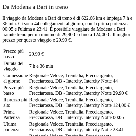
Da Modena a Bari in treno
Il viaggio da Modena a Bari di treno è di 622,66 km e impiega 7 h e
36 min. Ci sono 44 collegamenti al giorno, con la prima partenza a
00:05 e l'ultima a 23:41. È possibile viaggiare da Modena a Bari
tramite treno per un minimo di 29,90 € o fino a 124,00 €. Il miglior
prezzo per questo viaggio è 29,90 €.
Prezzo più
29,90 €
basso
Durata del
7 h e 36 min
viaggio
Connessione
Regionale Veloce, Trenitalia, Frecciargento,
al giorno
Frecciarossa, DB - Intercity, Intercity Notte
44
Prezzo più
Regionale Veloce, Trenitalia, Frecciargento,
basso
Frecciarossa, DB - Intercity, Intercity Notte
29,90 €
Il prezzo più
Regionale Veloce, Trenitalia, Frecciargento,
alto
Frecciarossa, DB - Intercity, Intercity Notte
124,00 €
Prima
Regionale Veloce, Trenitalia, Frecciargento,
Partenza
Frecciarossa, DB - Intercity, Intercity Notte
00:05
Ultima
Regionale Veloce, Trenitalia, Frecciargento,
partenza
Frecciarossa, DB - Intercity, Intercity Notte
23:41