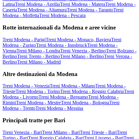
Latina
Treni Modena - Aprilia
Treni Modena - Matera
Treni Modena -
Caserta
Treni Modena - Altamura
Treni Modena - Taranto
Treni
Modena - Molfetta
Treni Modena - Pescara
Rotte internazionali da Modena e aree vicine
Treni Modena - Parigi
Treni Modena - Monaco, Baviera
Treni
Modena - Zurigo
Treni Modena - Innsbruck
Treni Modena -
Vienna
Treni Milano - Londra
Treni Venezia - Berlino
Treni Bolzano -
Berlino
Treni Trento - Berlino
Treni Milano - Berlino
Treni Verona -
Berlino
Treni Milano - Madrid
Altre destinazioni da Modena
Treni Modena - Venezia
Treni Modena - Milano
Treni Modena -
Trieste
Treni Modena - Torino
Treni Modena - Reggio Calabria
Treni
Modena - Livorno
Treni Modena - Bergamo
Treni Modena -
Rimini
Treni Modena - Mestre
Treni Modena - Bologna
Treni
Modena - Trento
Treni Modena - Messina
Principali tratte per Bari
Treni Venezia - Bari
Treni Milano - Bari
Treni Trieste - Bari
Treni
Torino - Bari
Treni Reggio Calabria - Bari
Treni Livorno - Bari
Treni