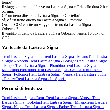
treno?
Il viaggio in treno più breve tra Lastra a Signa e Orbetello dura 2 h e
51 min.
C'è un treno diretto tra Lastra a Signa e Orbetello?
Sì, c'è un treno diretto tra Lastra a Signa e Orbetello.
Quanta CO2 emette un viaggio in treno da Lastra a Signa a
Orbetello?
Il viaggio in treno da Lastra a Signa a Orbetello genera 10.38kg di
CO2.
Vai locale da Lastra a Signa
Treni Lastra a Signa - Pisa
Treni Lastra a Signa - Milano
Treni Lastra
a Signa - Ancona
Treni Lastra a Signa - Bologna
Treni Lastra a Signa
- Empoli
Treni Lastra a Signa - Piombino
Treni Lastra a Signa -
Montelupo Fiorentino
Treni Lastra a Signa - Cecina
Treni Lastra a
Signa - Follonica
Treni Lastra a Signa - Venezia
Treni Lastra a Signa
- Firenze
Treni Lastra a Signa - La Spezia
Percorsi di tendenza
Treni Lastra a Signa - Roma
Treni Lastra a Signa - Venezia
Treni
Lastra a Signa - Bologna
Treni Lastra a Signa - Milano
Treni Lastra a
Signa - Napoli
Treni Lastra a Signa - Padova
Treni Lastra a Signa -