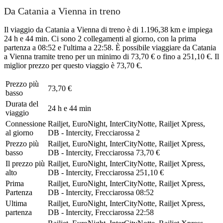
Da Catania a Vienna in treno
Il viaggio da Catania a Vienna di treno è di 1.196,38 km e impiega
24 h e 44 min. Ci sono 2 collegamenti al giorno, con la prima
partenza a 08:52 e l'ultima a 22:58. È possibile viaggiare da Catania
a Vienna tramite treno per un minimo di 73,70 € o fino a 251,10 €. Il
miglior prezzo per questo viaggio è 73,70 €.
Prezzo più
73,70 €
basso
Durata del
24 h e 44 min
viaggio
Connessione
Railjet, EuroNight, InterCityNotte, Railjet Xpress,
al giorno
DB - Intercity, Frecciarossa
2
Prezzo più
Railjet, EuroNight, InterCityNotte, Railjet Xpress,
basso
DB - Intercity, Frecciarossa
73,70 €
Il prezzo più
Railjet, EuroNight, InterCityNotte, Railjet Xpress,
alto
DB - Intercity, Frecciarossa
251,10 €
Prima
Railjet, EuroNight, InterCityNotte, Railjet Xpress,
Partenza
DB - Intercity, Frecciarossa
08:52
Ultima
Railjet, EuroNight, InterCityNotte, Railjet Xpress,
partenza
DB - Intercity, Frecciarossa
22:58