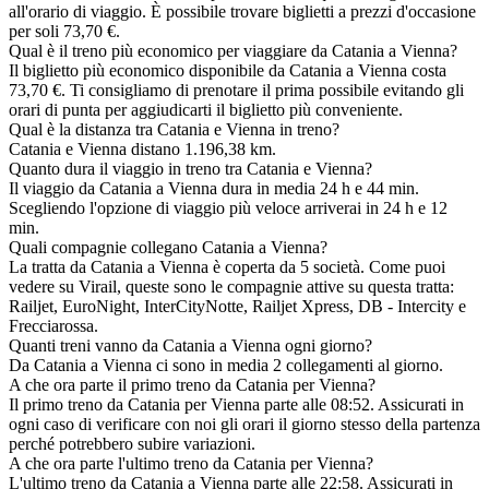
all'orario di viaggio. È possibile trovare biglietti a prezzi d'occasione
per soli 73,70 €.
Qual è il treno più economico per viaggiare da Catania a Vienna?
Il biglietto più economico disponibile da Catania a Vienna costa
73,70 €. Ti consigliamo di prenotare il prima possibile evitando gli
orari di punta per aggiudicarti il biglietto più conveniente.
Qual è la distanza tra Catania e Vienna in treno?
Catania e Vienna distano 1.196,38 km.
Quanto dura il viaggio in treno tra Catania e Vienna?
Il viaggio da Catania a Vienna dura in media 24 h e 44 min.
Scegliendo l'opzione di viaggio più veloce arriverai in 24 h e 12
min.
Quali compagnie collegano Catania a Vienna?
La tratta da Catania a Vienna è coperta da 5 società. Come puoi
vedere su Virail, queste sono le compagnie attive su questa tratta:
Railjet, EuroNight, InterCityNotte, Railjet Xpress, DB - Intercity e
Frecciarossa.
Quanti treni vanno da Catania a Vienna ogni giorno?
Da Catania a Vienna ci sono in media 2 collegamenti al giorno.
A che ora parte il primo treno da Catania per Vienna?
Il primo treno da Catania per Vienna parte alle 08:52. Assicurati in
ogni caso di verificare con noi gli orari il giorno stesso della partenza
perché potrebbero subire variazioni.
A che ora parte l'ultimo treno da Catania per Vienna?
L'ultimo treno da Catania a Vienna parte alle 22:58. Assicurati in