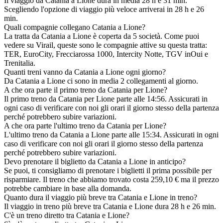
Il viaggio da Catania a Lione dura in media 28 h e 31 min.
Scegliendo l'opzione di viaggio più veloce arriverai in 28 h e 26
min.
Quali compagnie collegano Catania a Lione?
La tratta da Catania a Lione è coperta da 5 società. Come puoi
vedere su Virail, queste sono le compagnie attive su questa tratta:
TER, EuroCity, Frecciarossa 1000, Intercity Notte, TGV inOui e
Trenitalia.
Quanti treni vanno da Catania a Lione ogni giorno?
Da Catania a Lione ci sono in media 2 collegamenti al giorno.
A che ora parte il primo treno da Catania per Lione?
Il primo treno da Catania per Lione parte alle 14:56. Assicurati in
ogni caso di verificare con noi gli orari il giorno stesso della partenza
perché potrebbero subire variazioni.
A che ora parte l'ultimo treno da Catania per Lione?
L'ultimo treno da Catania a Lione parte alle 15:34. Assicurati in ogni
caso di verificare con noi gli orari il giorno stesso della partenza
perché potrebbero subire variazioni.
Devo prenotare il biglietto da Catania a Lione in anticipo?
Se puoi, ti consigliamo di prenotare i biglietti il prima possibile per
risparmiare. Il treno che abbiamo trovato costa 259,10 € ma il prezzo
potrebbe cambiare in base alla domanda.
Quanto dura il viaggio più breve tra Catania e Lione in treno?
Il viaggio in treno più breve tra Catania e Lione dura 28 h e 26 min.
C'è un treno diretto tra Catania e Lione?