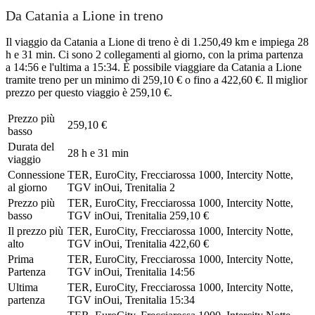
Da Catania a Lione in treno
Il viaggio da Catania a Lione di treno è di 1.250,49 km e impiega 28
h e 31 min. Ci sono 2 collegamenti al giorno, con la prima partenza
a 14:56 e l'ultima a 15:34. È possibile viaggiare da Catania a Lione
tramite treno per un minimo di 259,10 € o fino a 422,60 €. Il miglior
prezzo per questo viaggio è 259,10 €.
Prezzo più
259,10 €
basso
Durata del
28 h e 31 min
viaggio
Connessione
TER, EuroCity, Frecciarossa 1000, Intercity Notte,
al giorno
TGV inOui, Trenitalia
2
Prezzo più
TER, EuroCity, Frecciarossa 1000, Intercity Notte,
basso
TGV inOui, Trenitalia
259,10 €
Il prezzo più
TER, EuroCity, Frecciarossa 1000, Intercity Notte,
alto
TGV inOui, Trenitalia
422,60 €
Prima
TER, EuroCity, Frecciarossa 1000, Intercity Notte,
Partenza
TGV inOui, Trenitalia
14:56
Ultima
TER, EuroCity, Frecciarossa 1000, Intercity Notte,
partenza
TGV inOui, Trenitalia
15:34