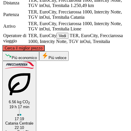
TER, EuroCity, Frecciarossa 1000, Intercity Notte,
Distanza
TGV inOui, Trenitalia
1.250,49 km
TER, EuroCity, Frecciarossa 1000, Intercity Notte,
Partenza
TGV inOui, Trenitalia
Catania
TER, EuroCity, Frecciarossa 1000, Intercity Notte,
Arrivo
TGV inOui, Trenitalia
Lione
Operatore di
TER, EuroCity
TER, EuroCity, Frecciarossa
Vedi
viaggio
1000, Intercity Notte, TGV inOui, Trenitalia
©
CARTO
, ©
OpenStreetMap
contributors
Cerca il miglior prezzo
Lyon
Più economico
Più veloce
6.56 kg CO
2
19 h 17 min
Catania
17:19
Catania Centrale
22:10