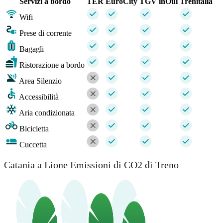
Servizi a bordo
TER
EuroCity
TGV inOui
Trenitalia
Wifi
Prese di corrente
Bagagli
Ristorazione a bordo
Area Silenzio
Accessibilità
Aria condizionata
Bicicletta
Cuccetta
Catania a Lione Emissioni di CO2 di Treno