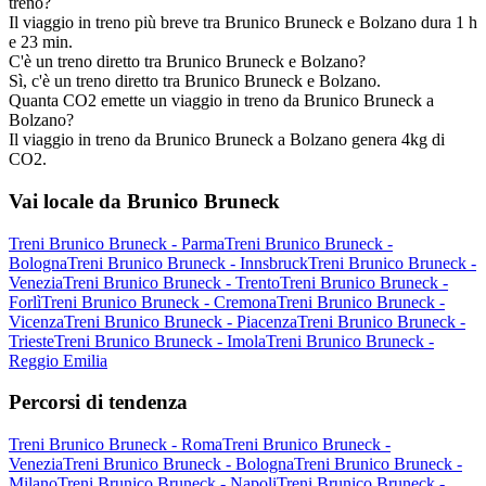
treno?
Il viaggio in treno più breve tra Brunico Bruneck e Bolzano dura 1 h
e 23 min.
C'è un treno diretto tra Brunico Bruneck e Bolzano?
Sì, c'è un treno diretto tra Brunico Bruneck e Bolzano.
Quanta CO2 emette un viaggio in treno da Brunico Bruneck a
Bolzano?
Il viaggio in treno da Brunico Bruneck a Bolzano genera 4kg di
CO2.
Vai locale da Brunico Bruneck
Treni Brunico Bruneck - Parma
Treni Brunico Bruneck -
Bologna
Treni Brunico Bruneck - Innsbruck
Treni Brunico Bruneck -
Venezia
Treni Brunico Bruneck - Trento
Treni Brunico Bruneck -
Forlì
Treni Brunico Bruneck - Cremona
Treni Brunico Bruneck -
Vicenza
Treni Brunico Bruneck - Piacenza
Treni Brunico Bruneck -
Trieste
Treni Brunico Bruneck - Imola
Treni Brunico Bruneck -
Reggio Emilia
Percorsi di tendenza
Treni Brunico Bruneck - Roma
Treni Brunico Bruneck -
Venezia
Treni Brunico Bruneck - Bologna
Treni Brunico Bruneck -
Milano
Treni Brunico Bruneck - Napoli
Treni Brunico Bruneck -