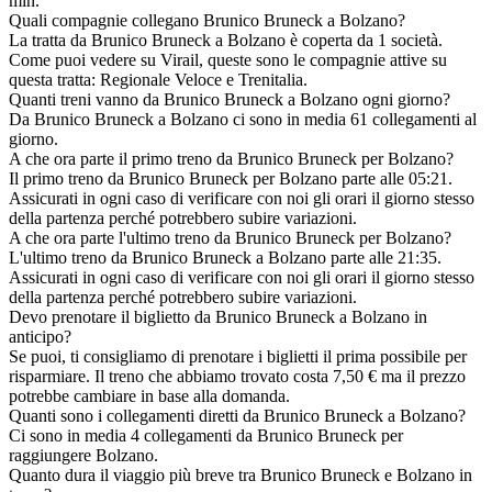
min.
Quali compagnie collegano Brunico Bruneck a Bolzano?
La tratta da Brunico Bruneck a Bolzano è coperta da 1 società.
Come puoi vedere su Virail, queste sono le compagnie attive su
questa tratta: Regionale Veloce e Trenitalia.
Quanti treni vanno da Brunico Bruneck a Bolzano ogni giorno?
Da Brunico Bruneck a Bolzano ci sono in media 61 collegamenti al
giorno.
A che ora parte il primo treno da Brunico Bruneck per Bolzano?
Il primo treno da Brunico Bruneck per Bolzano parte alle 05:21.
Assicurati in ogni caso di verificare con noi gli orari il giorno stesso
della partenza perché potrebbero subire variazioni.
A che ora parte l'ultimo treno da Brunico Bruneck per Bolzano?
L'ultimo treno da Brunico Bruneck a Bolzano parte alle 21:35.
Assicurati in ogni caso di verificare con noi gli orari il giorno stesso
della partenza perché potrebbero subire variazioni.
Devo prenotare il biglietto da Brunico Bruneck a Bolzano in
anticipo?
Se puoi, ti consigliamo di prenotare i biglietti il prima possibile per
risparmiare. Il treno che abbiamo trovato costa 7,50 € ma il prezzo
potrebbe cambiare in base alla domanda.
Quanti sono i collegamenti diretti da Brunico Bruneck a Bolzano?
Ci sono in media 4 collegamenti da Brunico Bruneck per
raggiungere Bolzano.
Quanto dura il viaggio più breve tra Brunico Bruneck e Bolzano in