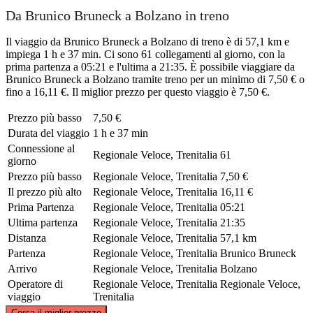
Da Brunico Bruneck a Bolzano in treno
Il viaggio da Brunico Bruneck a Bolzano di treno è di 57,1 km e
impiega 1 h e 37 min. Ci sono 61 collegamenti al giorno, con la
prima partenza a 05:21 e l'ultima a 21:35. È possibile viaggiare da
Brunico Bruneck a Bolzano tramite treno per un minimo di 7,50 € o
fino a 16,11 €. Il miglior prezzo per questo viaggio è 7,50 €.
Prezzo più basso
7,50 €
Durata del viaggio
1 h e 37 min
Connessione al
Regionale Veloce, Trenitalia
61
giorno
Prezzo più basso
Regionale Veloce, Trenitalia
7,50 €
Il prezzo più alto
Regionale Veloce, Trenitalia
16,11 €
Prima Partenza
Regionale Veloce, Trenitalia
05:21
Ultima partenza
Regionale Veloce, Trenitalia
21:35
Distanza
Regionale Veloce, Trenitalia
57,1 km
Partenza
Regionale Veloce, Trenitalia
Brunico Bruneck
Arrivo
Regionale Veloce, Trenitalia
Bolzano
Operatore di
Regionale Veloce, Trenitalia
Regionale Veloce,
viaggio
Trenitalia
©
CARTO
, ©
OpenStreetMap
contributors
Cerca il miglior prezzo