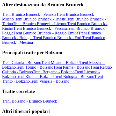
Altre destinazioni da Brunico Bruneck
Treni Brunico Bruneck - Venezia
Treni Brunico Bruneck -
Milano
Treni Brunico Bruneck - Trieste
Treni Brunico Bruneck -
Torino
Treni Brunico Bruneck - Livorno
Treni Brunico Bruneck -
Rimini
Treni Brunico Bruneck - Pescara
Treni Brunico Bruneck -
Foggia
Treni Brunico Bruneck - Reggio Emilia
Treni Brunico
Bruneck - Bologna
Treni Brunico Bruneck - Forlì
Treni Brunico
Bruneck - Messina
Principali tratte per Bolzano
Treni Catania - Bolzano
Treni Milano - Bolzano
Treni Messina -
Bolzano
Treni Torino - Bolzano
Treni Parma - Bolzano
Treni Reggio
Calabria - Bolzano
Treni Bergamo - Bolzano
Treni Livorno -
Bolzano
Treni Rimini - Bolzano
Treni Bologna - Bolzano
Treni
Trento - Bolzano
Treni Venezia - Bolzano
Tratte correlate
Treni Bolzano - Brunico Bruneck
Altri itinerari popolari