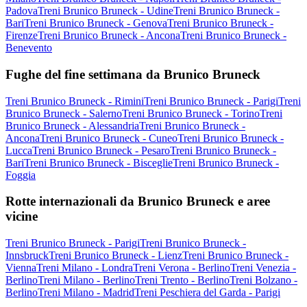
Padova
Treni Brunico Bruneck - Udine
Treni Brunico Bruneck -
Bari
Treni Brunico Bruneck - Genova
Treni Brunico Bruneck -
Firenze
Treni Brunico Bruneck - Ancona
Treni Brunico Bruneck -
Benevento
Fughe del fine settimana da Brunico Bruneck
Treni Brunico Bruneck - Rimini
Treni Brunico Bruneck - Parigi
Treni
Brunico Bruneck - Salerno
Treni Brunico Bruneck - Torino
Treni
Brunico Bruneck - Alessandria
Treni Brunico Bruneck -
Ancona
Treni Brunico Bruneck - Cuneo
Treni Brunico Bruneck -
Lucca
Treni Brunico Bruneck - Pesaro
Treni Brunico Bruneck -
Bari
Treni Brunico Bruneck - Bisceglie
Treni Brunico Bruneck -
Foggia
Rotte internazionali da Brunico Bruneck e aree
vicine
Treni Brunico Bruneck - Parigi
Treni Brunico Bruneck -
Innsbruck
Treni Brunico Bruneck - Lienz
Treni Brunico Bruneck -
Vienna
Treni Milano - Londra
Treni Verona - Berlino
Treni Venezia -
Berlino
Treni Milano - Berlino
Treni Trento - Berlino
Treni Bolzano -
Berlino
Treni Milano - Madrid
Treni Peschiera del Garda - Parigi