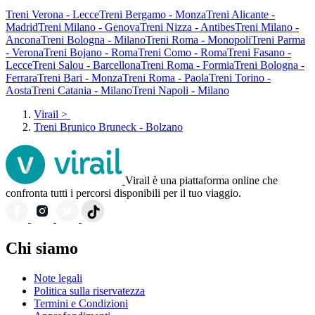
Treni Verona - Lecce
Treni Bergamo - Monza
Treni Alicante -
Madrid
Treni Milano - Genova
Treni Nizza - Antibes
Treni Milano -
Ancona
Treni Bologna - Milano
Treni Roma - Monopoli
Treni Parma
- Verona
Treni Bojano - Roma
Treni Como - Roma
Treni Fasano -
Lecce
Treni Salou - Barcellona
Treni Roma - Formia
Treni Bologna -
Ferrara
Treni Bari - Monza
Treni Roma - Paola
Treni Torino -
Aosta
Treni Catania - Milano
Treni Napoli - Milano
Virail
>
Treni Brunico Bruneck - Bolzano
Virail è una piattaforma online che
confronta tutti i percorsi disponibili per il tuo viaggio.
Chi siamo
Note legali
Politica sulla riservatezza
Termini e Condizioni