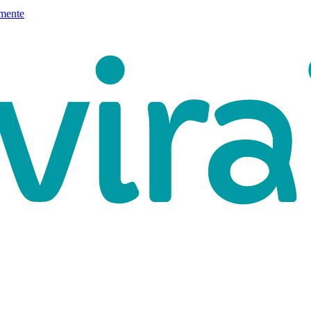
mente