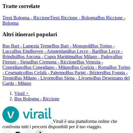
Tratte correlate
Treni Bologna - Riccione
Treni Riccione - Bologna
Bus Riccione -
Bologna
Altri itinerari popolari
Bus Bari - Lamezia Terme
Bus Bari - Monopoli
Bus Torino -
Lucca
Bus Eindhoven - Amsterdam
Bus Lecce - Bari
Bus Lecce -
Brindisi
Bus Ancona - Cupra Marittima
Bus Milano - Padova
Bus
Firenze - Siena
Bus Cremona - Riccione
Bus Venezia -
Conegliano
Bus Conegliano - Milano
Bus Gorizia - Roma
Bus Torino
- Cesenatico
Bus Cefalù - Palermo
Bus Parigi - Béziers
Bus Foggia -
Trento
Bus Milano - Livorno
Bus Siena - Livorno
Bus Desenzano del
Garda - Milano
Virail
>
Bus Bologna - Riccione
Virail è una piattaforma online che
confronta tutti i percorsi disponibili per il tuo viaggio.