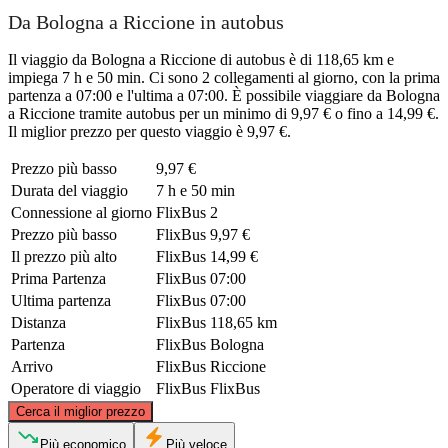
Da Bologna a Riccione in autobus
Il viaggio da Bologna a Riccione di autobus è di 118,65 km e
impiega 7 h e 50 min. Ci sono 2 collegamenti al giorno, con la prima
partenza a 07:00 e l'ultima a 07:00. È possibile viaggiare da Bologna
a Riccione tramite autobus per un minimo di 9,97 € o fino a 14,99 €.
Il miglior prezzo per questo viaggio è 9,97 €.
Prezzo più basso
9,97 €
Durata del viaggio
7 h e 50 min
Connessione al giorno
FlixBus
2
Prezzo più basso
FlixBus
9,97 €
Il prezzo più alto
FlixBus
14,99 €
Prima Partenza
FlixBus
07:00
Ultima partenza
FlixBus
07:00
Distanza
FlixBus
118,65 km
Partenza
FlixBus
Bologna
Arrivo
FlixBus
Riccione
Operatore di viaggio
FlixBus
FlixBus
©
CARTO
, ©
OpenStreetMap
contributors
Cerca il miglior prezzo
Più economico
Più veloce