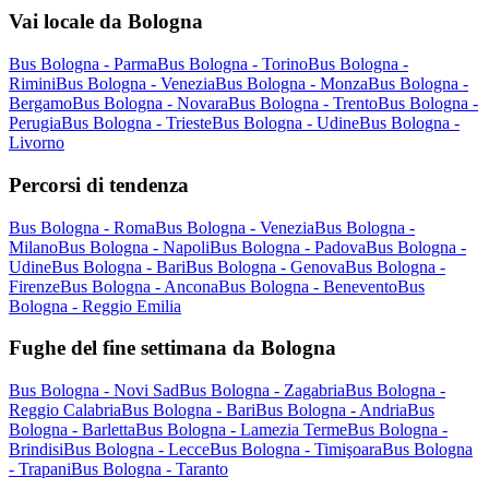
Vai locale da Bologna
Bus Bologna - Parma
Bus Bologna - Torino
Bus Bologna -
Rimini
Bus Bologna - Venezia
Bus Bologna - Monza
Bus Bologna -
Bergamo
Bus Bologna - Novara
Bus Bologna - Trento
Bus Bologna -
Perugia
Bus Bologna - Trieste
Bus Bologna - Udine
Bus Bologna -
Livorno
Percorsi di tendenza
Bus Bologna - Roma
Bus Bologna - Venezia
Bus Bologna -
Milano
Bus Bologna - Napoli
Bus Bologna - Padova
Bus Bologna -
Udine
Bus Bologna - Bari
Bus Bologna - Genova
Bus Bologna -
Firenze
Bus Bologna - Ancona
Bus Bologna - Benevento
Bus
Bologna - Reggio Emilia
Fughe del fine settimana da Bologna
Bus Bologna - Novi Sad
Bus Bologna - Zagabria
Bus Bologna -
Reggio Calabria
Bus Bologna - Bari
Bus Bologna - Andria
Bus
Bologna - Barletta
Bus Bologna - Lamezia Terme
Bus Bologna -
Brindisi
Bus Bologna - Lecce
Bus Bologna - Timişoara
Bus Bologna
- Trapani
Bus Bologna - Taranto