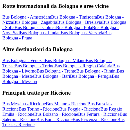
Rotte internazionali da Bologna e aree vicine
Bus Bologna - Amsterdam
Bus Bologna - Timişoara
Bus Bologna -
Nizza
Bus Bologna - Zagabria
Bus Bologna - Breslavia
Bus Bologna
- Sofia
Bus Bologna - Colmar
Bus Bologna - Pola
Bus Bologna -
Novi Sad
Bus Bologna - Lindau
Bus Bologna - Varsavia
Bus
Bologna - Praga
Altre destinazioni da Bologna
Bus Bologna - Venezia
Bus Bologna - Milano
Bus Bologna -
Trieste
Bus Bologna - Torino
Bus Bologna - Reggio Calabria
Bus
Bologna - Livorno
Bus Bologna - Trento
Bus Bologna - Rimini
Bus
Bologna - Mestre
Bus Bologna - Bari
Bus Bologna - Perugia
Bus
Bologna - Messina
Principali tratte per Riccione
Bus Messina - Riccione
Bus Milano - Riccione
Bus Brescia -
Riccione
Bus Torino - Riccione
Bus Foggia - Riccione
Bus Reggio
Emilia - Riccione
Bus Bolzano - Riccione
Bus Ferrara - Riccione
Bus
Salerno - Riccione
Bus Bari - Riccione
Bus Piacenza - Riccione
Bus
Trieste - Riccione