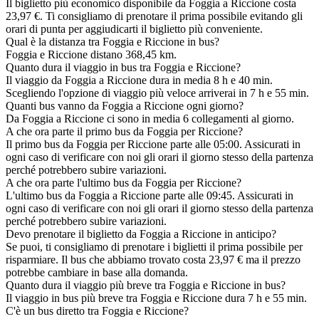
Il biglietto più economico disponibile da Foggia a Riccione costa
23,97 €. Ti consigliamo di prenotare il prima possibile evitando gli
orari di punta per aggiudicarti il biglietto più conveniente.
Qual è la distanza tra Foggia e Riccione in bus?
Foggia e Riccione distano 368,45 km.
Quanto dura il viaggio in bus tra Foggia e Riccione?
Il viaggio da Foggia a Riccione dura in media 8 h e 40 min.
Scegliendo l'opzione di viaggio più veloce arriverai in 7 h e 55 min.
Quanti bus vanno da Foggia a Riccione ogni giorno?
Da Foggia a Riccione ci sono in media 6 collegamenti al giorno.
A che ora parte il primo bus da Foggia per Riccione?
Il primo bus da Foggia per Riccione parte alle 05:00. Assicurati in
ogni caso di verificare con noi gli orari il giorno stesso della partenza
perché potrebbero subire variazioni.
A che ora parte l'ultimo bus da Foggia per Riccione?
L'ultimo bus da Foggia a Riccione parte alle 09:45. Assicurati in
ogni caso di verificare con noi gli orari il giorno stesso della partenza
perché potrebbero subire variazioni.
Devo prenotare il biglietto da Foggia a Riccione in anticipo?
Se puoi, ti consigliamo di prenotare i biglietti il prima possibile per
risparmiare. Il bus che abbiamo trovato costa 23,97 € ma il prezzo
potrebbe cambiare in base alla domanda.
Quanto dura il viaggio più breve tra Foggia e Riccione in bus?
Il viaggio in bus più breve tra Foggia e Riccione dura 7 h e 55 min.
C'è un bus diretto tra Foggia e Riccione?