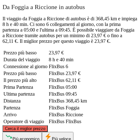
Da Foggia a Riccione in autobus
Il viaggio da Foggia a Riccione di autobus è di 368,45 km e impiega
8 h e 40 min. Ci sono 6 collegamenti al giorno, con la prima
partenza a 05:00 e l'ultima a 09:45. È possibile viaggiare da Foggia
a Riccione tramite autobus per un minimo di 23,97 € o fino a
62,11 €. Il miglior prezzo per questo viaggio è 23,97 €.
Prezzo più basso
23,97 €
Durata del viaggio
8 h e 40 min
Connessione al giorno
FlixBus
6
Prezzo più basso
FlixBus
23,97 €
Il prezzo più alto
FlixBus
62,11 €
Prima Partenza
FlixBus
05:00
Ultima partenza
FlixBus
09:45
Distanza
FlixBus
368,45 km
Partenza
FlixBus
Foggia
Arrivo
FlixBus
Riccione
Operatore di viaggio
FlixBus
FlixBus
©
CARTO
, ©
OpenStreetMap
contributors
Cerca il miglior prezzo
Riccione
Più economico
Più veloce