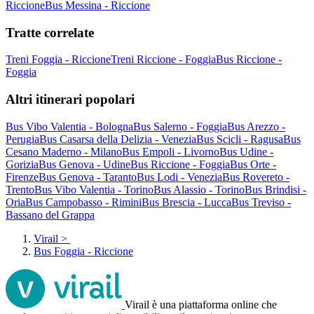
Riccione
Bus Messina - Riccione
Tratte correlate
Treni Foggia - Riccione
Treni Riccione - Foggia
Bus Riccione -
Foggia
Altri itinerari popolari
Bus Vibo Valentia - Bologna
Bus Salerno - Foggia
Bus Arezzo -
Perugia
Bus Casarsa della Delizia - Venezia
Bus Scicli - Ragusa
Bus
Cesano Maderno - Milano
Bus Empoli - Livorno
Bus Udine -
Gorizia
Bus Genova - Udine
Bus Riccione - Foggia
Bus Orte -
Firenze
Bus Genova - Taranto
Bus Lodi - Venezia
Bus Rovereto -
Trento
Bus Vibo Valentia - Torino
Bus Alassio - Torino
Bus Brindisi -
Oria
Bus Campobasso - Rimini
Bus Brescia - Lucca
Bus Treviso -
Bassano del Grappa
Virail
>
Bus Foggia - Riccione
Virail è una piattaforma online che