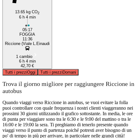
13.65 kg CO
2
6 h 4 min
05:17
FOGGIA
11:36
Riccione (Viale L.Einaudi
1 cambio
6 h 4 min
42,70 €
Tutti i prezzi
Oggi
Tutti i prezzi
Domani
Trova il giorno migliore per raggiungere Riccione in
autobus
Quando viaggi verso Riccione in autobus, se vuoi evitare la folla
puoi controllare con quale frequenza i nostri clienti viaggeranno nei
prossimi 30 giorni utilizzando il grafico sottostante. In media, le ore
di punta per viaggiare sono tra le 6:30 e le 9:00 del mattino o tra le
16:00 e le 19:00 la sera. Ti preghiamo di tenerlo presente quando
viaggi verso il punto di partenza poiché potresti aver bisogno di un
po' di tempo in più per arrivare, in particolare nelle grandi città!