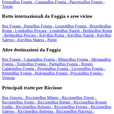
Ferrara
Bus Foggia - Catania
Bus Foggia - Piacenza
Bus Foggia -
Trieste
Rotte internazionali da Foggia e aree vicine
Bus Foggia - Parigi
Bus Foggia - Leopoli
Bus Foggia - Bruxelles
Bus
Roma - Londra
Bus Pescara - Londra
Bus Napoli - Berlino
Bus Roma
- Berlino
Bus Pescara - Kiev
Bus Roma - Kiev
Bus Napoli - Kiev
Bus
Salerno - Kiev
Bus Matera - Parigi
Altre destinazioni da Foggia
Bus Foggia - Catania
Bus Foggia - Milano
Bus Foggia - Messina
Bus
Foggia - Torino
Bus Foggia - Parma
Bus Foggia - Reggio
Calabria
Bus Foggia - Perugia
Bus Foggia - Livorno
Bus Foggia -
Rimini
Bus Foggia - Bologna
Bus Foggia - Pescara
Bus Foggia -
Venezia
Principali tratte per Riccione
Bus Venezia - Riccione
Bus Milano - Riccione
Bus Trieste -
Riccione
Bus Torino - Riccione
Bus Rimini - Riccione
Bus Reggio
Emilia - Riccione
Bus Bolzano - Riccione
Bus Ferrara - Riccione
Bus
Salerno - Riccione
Bus Bologna - Riccione
Bus Piacenza -