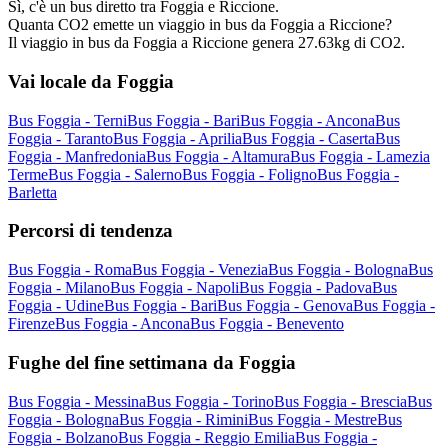
Sì, c'è un bus diretto tra Foggia e Riccione.
Quanta CO2 emette un viaggio in bus da Foggia a Riccione?
Il viaggio in bus da Foggia a Riccione genera 27.63kg di CO2.
Vai locale da Foggia
Bus Foggia - Terni
Bus Foggia - Bari
Bus Foggia - Ancona
Bus
Foggia - Taranto
Bus Foggia - Aprilia
Bus Foggia - Caserta
Bus
Foggia - Manfredonia
Bus Foggia - Altamura
Bus Foggia - Lamezia
Terme
Bus Foggia - Salerno
Bus Foggia - Foligno
Bus Foggia -
Barletta
Percorsi di tendenza
Bus Foggia - Roma
Bus Foggia - Venezia
Bus Foggia - Bologna
Bus
Foggia - Milano
Bus Foggia - Napoli
Bus Foggia - Padova
Bus
Foggia - Udine
Bus Foggia - Bari
Bus Foggia - Genova
Bus Foggia -
Firenze
Bus Foggia - Ancona
Bus Foggia - Benevento
Fughe del fine settimana da Foggia
Bus Foggia - Messina
Bus Foggia - Torino
Bus Foggia - Brescia
Bus
Foggia - Bologna
Bus Foggia - Rimini
Bus Foggia - Mestre
Bus
Foggia - Bolzano
Bus Foggia - Reggio Emilia
Bus Foggia -