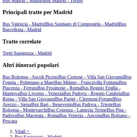
Bus Madrid - Milano
Bus Madrid - Torino
Principali tratte per Madrid
Bus Valencia - Madrid
Bus Santiago di Compostela - Madrid
Bus
Barcellona - Madrid
Tratte correlate
Treni Saragozza - Madrid
Altri itinerari popolari
Bus Bologna - Ascoli Piceno
Bus Crotone - Villa San Giovanni
Bus
Foggia - Polignano a Mare
Bus Milano - Francavilla Fontana
Bus
Piacenza - Ferrara
Bus Frosinone - Roma
Bus Reggio Emilia -
Mantova
Bus Livorno - Venezia
Bus Padova - Reggio Calabria
Bus
Roma - Villa San Giovanni
Bus Parigi - Clermont-Ferrand
Bus
Arezzo - Siena
Bus Bari - Benevento
Bus Padova - Trieste
Bus
Bologna - Montevarchi
Bus Cosenza - Lamezia Terme
Bus Pisa -
Padova
Bus Macerata - Roma
Bus Venezia - Ancona
Bus Bolzano -
Pescara
Virail
>
Bus Saragozza - Madrid