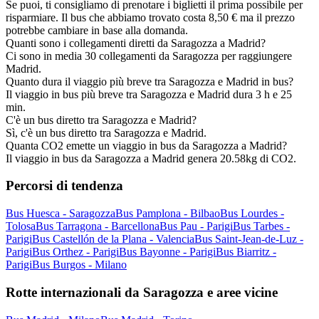
Se puoi, ti consigliamo di prenotare i biglietti il prima possibile per
risparmiare. Il bus che abbiamo trovato costa 8,50 € ma il prezzo
potrebbe cambiare in base alla domanda.
Quanti sono i collegamenti diretti da Saragozza a Madrid?
Ci sono in media 30 collegamenti da Saragozza per raggiungere
Madrid.
Quanto dura il viaggio più breve tra Saragozza e Madrid in bus?
Il viaggio in bus più breve tra Saragozza e Madrid dura 3 h e 25
min.
C'è un bus diretto tra Saragozza e Madrid?
Sì, c'è un bus diretto tra Saragozza e Madrid.
Quanta CO2 emette un viaggio in bus da Saragozza a Madrid?
Il viaggio in bus da Saragozza a Madrid genera 20.58kg di CO2.
Percorsi di tendenza
Bus Huesca - Saragozza
Bus Pamplona - Bilbao
Bus Lourdes -
Tolosa
Bus Tarragona - Barcellona
Bus Pau - Parigi
Bus Tarbes -
Parigi
Bus Castellón de la Plana - Valencia
Bus Saint-Jean-de-Luz -
Parigi
Bus Orthez - Parigi
Bus Bayonne - Parigi
Bus Biarritz -
Parigi
Bus Burgos - Milano
Rotte internazionali da Saragozza e aree vicine