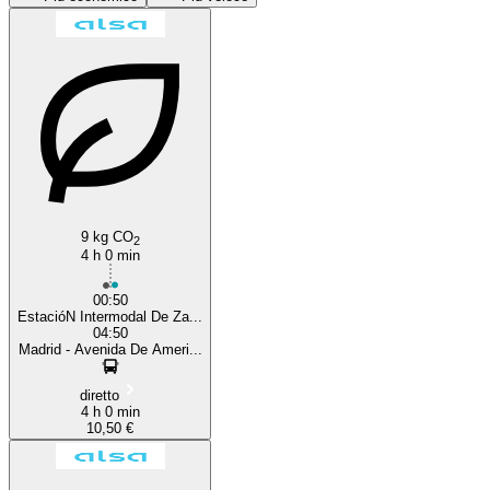
Madrid
9 kg CO
2
4 h 0 min
00:50
EstacióN Intermodal De Za...
04:50
Madrid - Avenida De Ameri...
diretto
4 h 0 min
10,50 €