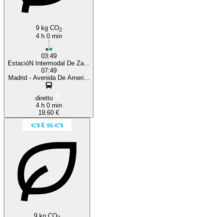
9 kg CO
2
4 h 0 min
03:49
EstacióN Intermodal De Za...
07:49
Madrid - Avenida De Ameri...
diretto
4 h 0 min
19,60 €
9 kg CO