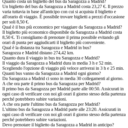
Quanto costa un biglietto del bus da Saragozza a Madrid?
Un biglietto del bus da Saragozza a Madrid costa 23,27 €. Il prezzo
varia tuttavia in base all'anticipo con cui si acquista il biglietto e
all'orario di viaggio. È possibile trovare biglietti a prezzi d'occasione
per soli 8,50 €.
Qual è il bus più economico per viaggiare da Saragozza a Madrid?
Il biglietto più economico disponibile da Saragozza a Madrid costa
8,50 €. Ti consigliamo di prenotare il prima possibile evitando gli
orari di punta per aggiudicarti il biglietto più conveniente.
Qual è la distanza tra Saragozza e Madrid in bus?
Saragozza e Madrid distano 274,42 km.
Quanto dura il viaggio in bus tra Saragozza e Madrid?
Il viaggio da Saragozza a Madrid dura in media 3 h e 52 min.
Scegliendo l'opzione di viaggio più veloce arriverai in 3 h e 25 min.
Quanti bus vanno da Saragozza a Madrid ogni giorno?
Da Saragozza a Madrid ci sono in media 30 collegamenti al giorno.
A che ora parte il primo bus da Saragozza per Madrid?
Il primo bus da Saragozza per Madrid parte alle 00:50. Assicurati in
ogni caso di verificare con noi gli orari il giorno stesso della partenza
perché potrebbero subire variazioni.
A che ora parte l'ultimo bus da Saragozza per Madrid?
L'ultimo bus da Saragozza a Madrid parte alle 23:20. Assicurati in
ogni caso di verificare con noi gli orari il giorno stesso della partenza
perché potrebbero subire variazioni.
Devo prenotare il biglietto da Saragozza a Madrid in anticipo?