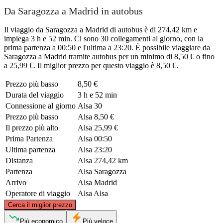
Da Saragozza a Madrid in autobus
Il viaggio da Saragozza a Madrid di autobus è di 274,42 km e
impiega 3 h e 52 min. Ci sono 30 collegamenti al giorno, con la
prima partenza a 00:50 e l'ultima a 23:20. È possibile viaggiare da
Saragozza a Madrid tramite autobus per un minimo di 8,50 € o fino
a 25,99 €. Il miglior prezzo per questo viaggio è 8,50 €.
Prezzo più basso
8,50 €
Durata del viaggio
3 h e 52 min
Connessione al giorno
Alsa
30
Prezzo più basso
Alsa
8,50 €
Il prezzo più alto
Alsa
25,99 €
Prima Partenza
Alsa
00:50
Ultima partenza
Alsa
23:20
Distanza
Alsa
274,42 km
Partenza
Alsa
Saragozza
Arrivo
Alsa
Madrid
Operatore di viaggio
Alsa
Alsa
©
CARTO
, ©
OpenStreetMap
contributors
Cerca il miglior prezzo
Saragossa
Più economico
Più veloce