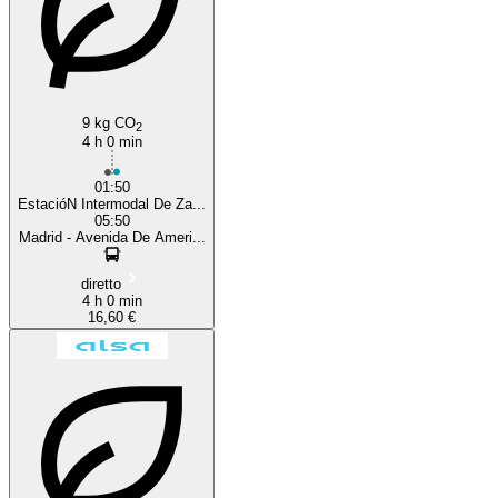
9 kg CO
2
4 h 0 min
01:50
EstacióN Intermodal De Za...
05:50
Madrid - Avenida De Ameri...
diretto
4 h 0 min
16,60 €