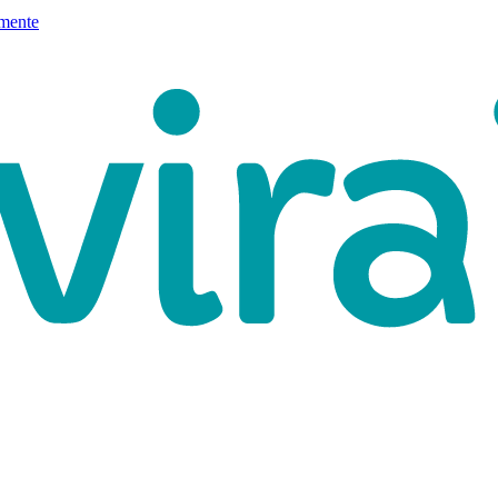
mente